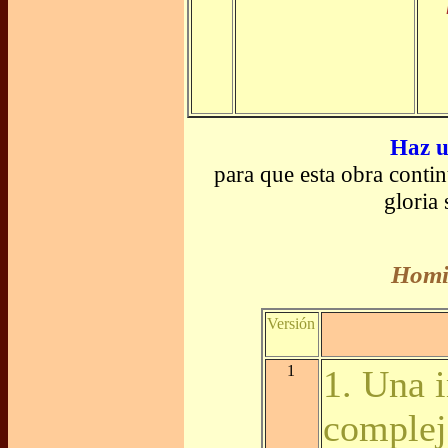
Haz u
para que esta obra conti
gloria
Homil
Versión
1
1. Una 
complej