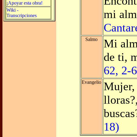
Encont
¡Apoyar esta obra!
Wiki -
mi al
Transcripciones
Cantare
Salmo
Mi alm
de ti,
62, 2-6
Evangelio
Mujer,
lloras?
busca
18)