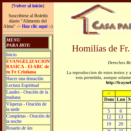
[
Volver al inicio
]
Suscribirse al Boletín
diario "Alimento del
Alma" ->
Haz clic aquí
:-)
MENU
PARA HOY:
Homilías de Fr.
Inicio
EVANGELIZACION
Derechos R
BASICA - El ABC de
tu Fe Cristiana
La reproduccion de estos textos y 
esta permitida, aunque solamen
Hacer una donación
http://frayn
Lectura Espiritual
Laudes - Oración de la
<
mañana
Dom
Lun
M
Vísperas - Oración de
la tarde
5
6
Completas - Oración de
12
13
la noche
19
20
Rosario
de las