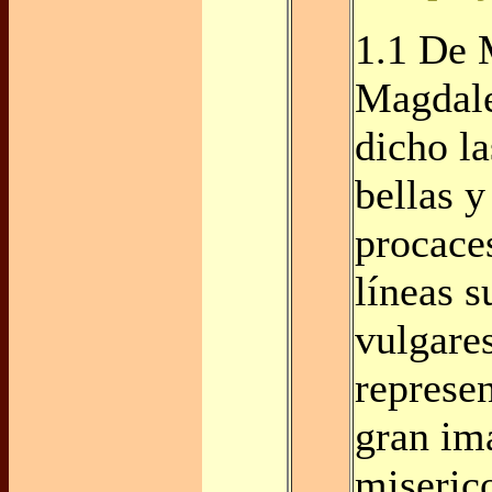
1.1 De 
Magdale
dicho l
bellas y
procaces
líneas 
vulgares
represe
gran im
miseric