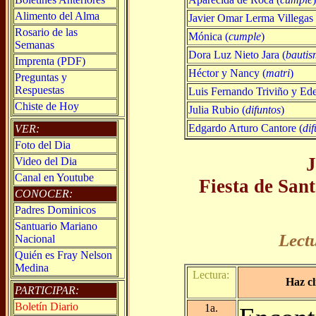
Alimento del Alma
Javier Omar Lerma Villegas 
Rosario de las
Mónica (
cumple
)
Semanas
Dora Luz Nieto Jara (
bauti
Imprenta (PDF)
Héctor y Nancy (
matri
)
Preguntas y
Respuestas
Luis Fernando Triviño y Ede
Chiste de Hoy
Julia Rubio (
difuntos
)
Edgardo Arturo Cantore (
di
VER:
Foto del Dia
J
Video del Dia
Canal en Youtube
Fiesta de Sa
CONOCER:
Padres Dominicos
Santuario Mariano
Lect
Nacional
Quién es Fray Nelson
Medina
Lectura:
Haz cl
PARTICIPAR:
Boletín Diario
1a.