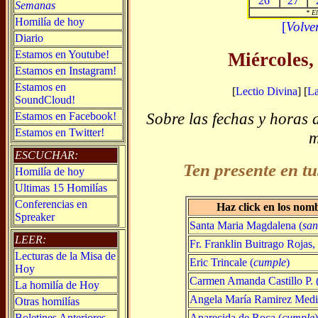
26
27
Semanas
* El
Homilía de hoy
[
Volve
Diario
Estamos en Youtube!
Miércoles,
Estamos en Instagram!
Estamos en
[
Lectio Divina
] [
L
SoundCloud!
Sobre las fechas y horas 
Estamos en Facebook!
Estamos en Twitter!
m
ESCUCHAR:
Ten presente en tu
Homilía de hoy
Ultimas 15 Homilías
Conferencias en
Haz click en los nom
Spreaker
Santa Maria Magdalena (
san
LEER:
Fr. Franklin Buitrago Rojas, 
Lecturas de la Misa de
Eric Trincale (
cumple
)
Hoy
Carmen Amanda Castillo P. 
La homilía de Hoy
Angela María Ramirez Medi
Otras homilías
Aparecida de Roca (
cumple
Boletines Anteriores