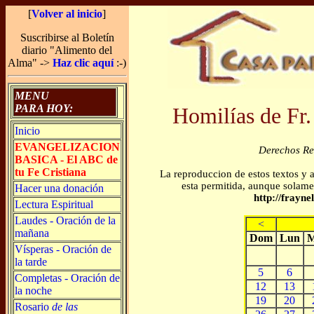
[
Volver al inicio
]
Suscribirse al Boletín
diario "Alimento del
Alma" ->
Haz clic aquí
:-)
MENU
PARA HOY:
Homilías de Fr.
Inicio
EVANGELIZACION
Derechos R
BASICA - El ABC de
tu Fe Cristiana
La reproduccion de estos textos y 
esta permitida, aunque solamen
Hacer una donación
http://frayn
Lectura Espiritual
Laudes - Oración de la
<
mañana
Dom
Lun
M
Vísperas - Oración de
la tarde
5
6
Completas - Oración de
12
13
la noche
19
20
Rosario
de las