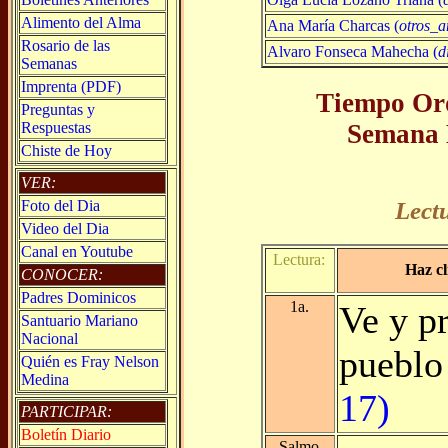
Alimento del Alma
Ana María Charcas (
otros_a
Rosario de las
Alvaro Fonseca Mahecha (
d
Semanas
Imprenta (PDF)
Tiempo Ord
Preguntas y
Semana 
Respuestas
Chiste de Hoy
VER:
Foto del Dia
Lect
Video del Dia
Canal en Youtube
Lectura:
Haz cl
CONOCER:
Padres Dominicos
1a.
Ve y pr
Santuario Mariano
Nacional
puebl
Quién es Fray Nelson
Medina
17)
PARTICIPAR:
Boletín Diario
Salmo