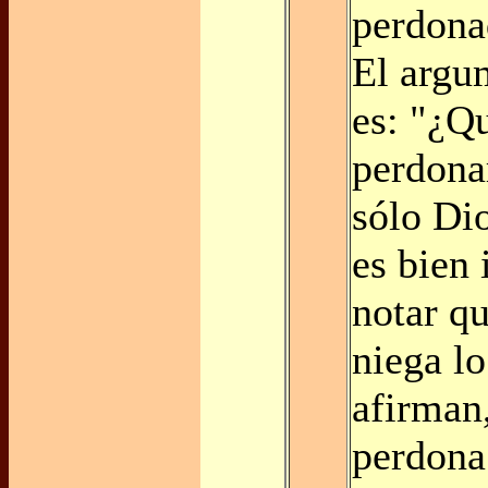
perdona
El argu
es: "¿Q
perdona
sólo Di
es bien 
notar q
niega lo
afirman
perdona