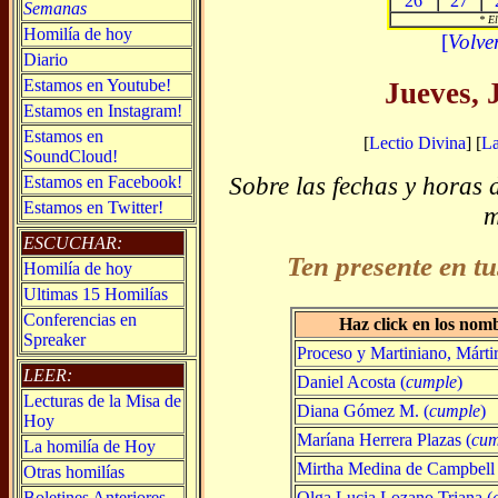
26
27
Semanas
* El
Homilía de hoy
[
Volve
Diario
Estamos en Youtube!
Jueves, 
Estamos en Instagram!
Estamos en
[
Lectio Divina
] [
L
SoundCloud!
Sobre las fechas y horas 
Estamos en Facebook!
Estamos en Twitter!
m
ESCUCHAR:
Ten presente en tu
Homilía de hoy
Ultimas 15 Homilías
Conferencias en
Haz click en los nom
Spreaker
Proceso y Martiniano, Mártire
LEER:
Daniel Acosta (
cumple
)
Lecturas de la Misa de
Diana Gómez M. (
cumple
)
Hoy
Maríana Herrera Plazas (
cum
La homilía de Hoy
Mirtha Medina de Campbell 
Otras homilías
Olga Lucia Lozano Triana (
Boletines Anteriores