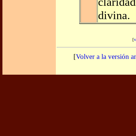
claridad
divina.
[
v
[
Volver a la versión a