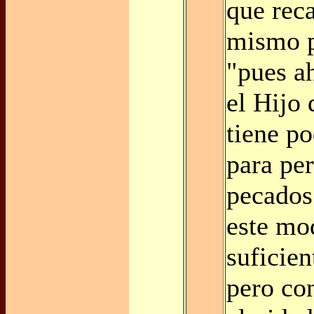
que reca
mismo p
"pues a
el Hijo
tiene po
para pe
pecados
este mo
suficien
pero con