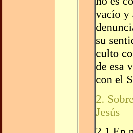
no es co
vacío y 
denuncia
su senti
culto c
de esa v
con el S
2. Sobre
Jesús
2.1 En 