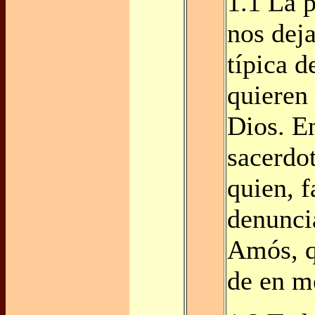
1.1 La 
nos dej
típica d
quieren 
Dios. En
sacerdo
quien, f
denunci
Amós, q
de en m