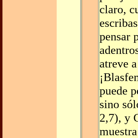
claro, c
escriba
pensar 
adentro
atreve a
¡Blasfe
puede p
sino só
2,7), y 
muestra