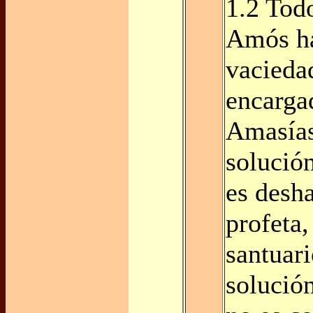
1.2 Tod
Amós ha
vaciedad
encarga
Amasías
solución
es desh
profeta,
santuar
solución