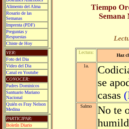
Tiempo Ord
Alimento del Alma
Rosario de las
Semana 
Semanas
Imprenta (PDF)
Preguntas y
Respuestas
Lect
Chiste de Hoy
Lectura:
VER:
Haz cl
Foto del Dia
Video del Dia
1a.
Codici
Canal en Youtube
se apo
CONOCER:
Padres Dominicos
casas
(
Santuario Mariano
Nacional
Quién es Fray Nelson
Salmo
No te o
Medina
PARTICIPAR:
humild
Boletín Diario