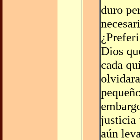
duro pe
necesari
¿Prefer
Dios qu
cada qu
olvidara
pequeño
embargo
justicia
aún lev