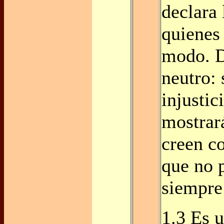
declara 
quienes
modo. D
neutro: 
injustic
mostrar
creen co
que no 
siempre
1.3 Es 