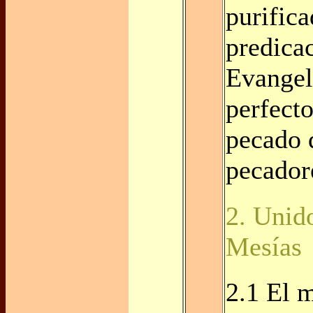
purifica
predica
Evangel
perfecto
pecado 
pecador
2. Unido
Mesías
2.1 El 