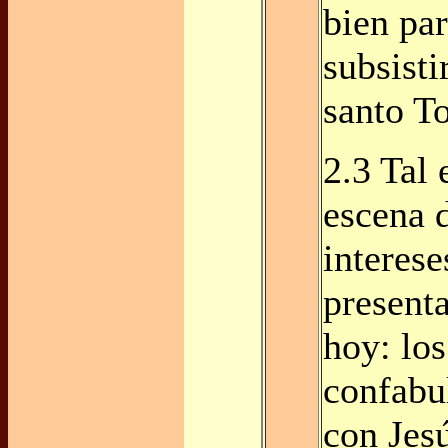
bien pa
subsisti
santo T
2.3 Tal 
escena 
interese
presenta
hoy: los
confabu
con Jes