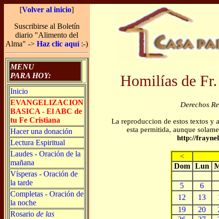
[
Volver al inicio
]
Suscribirse al Boletín
diario "Alimento del
Alma" ->
Haz clic aquí
:-)
MENU
PARA HOY:
Homilías de Fr.
Inicio
EVANGELIZACION
Derechos R
BASICA - El ABC de
tu Fe Cristiana
La reproduccion de estos textos y 
esta permitida, aunque solamen
Hacer una donación
http://frayn
Lectura Espiritual
Laudes - Oración de la
<
mañana
Dom
Lun
M
Vísperas - Oración de
la tarde
5
6
Completas - Oración de
12
13
la noche
19
20
Rosario
de las