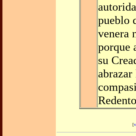
autorid
pueblo 
venera n
porque 
su Crea
abrazar 
compasi
Redento
[
v