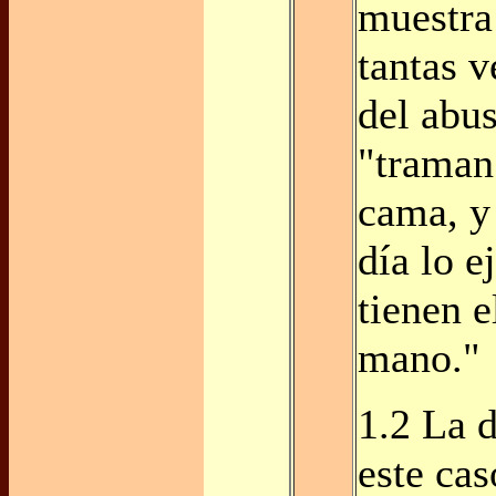
muestra 
tantas v
del abus
"traman
cama, y
día lo e
tienen e
mano."
1.2 La d
este ca