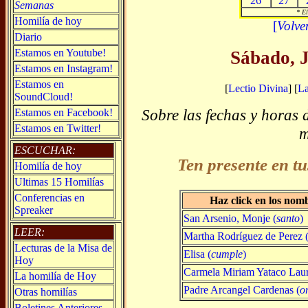
26
27
Semanas
* El
Homilía de hoy
[
Volve
Diario
Estamos en Youtube!
Sábado, J
Estamos en Instagram!
Estamos en
[
Lectio Divina
] [
L
SoundCloud!
Sobre las fechas y horas 
Estamos en Facebook!
Estamos en Twitter!
m
ESCUCHAR:
Ten presente en tu
Homilía de hoy
Ultimas 15 Homilías
Conferencias en
Haz click en los nom
Spreaker
San Arsenio, Monje (
santo
)
LEER:
Martha Rodríguez de Perez 
Lecturas de la Misa de
Elisa (
cumple
)
Hoy
Carmela Miriam Yataco Laur
La homilía de Hoy
Padre Arcangel Cardenas (
o
Otras homilías
Boletines Anteriores