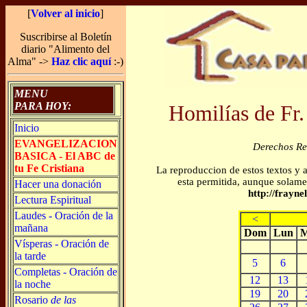
[
Volver al inicio
]
Suscribirse al Boletín
diario "Alimento del
Alma" ->
Haz clic aquí
:-)
MENU
PARA HOY:
Homilías de Fr.
Inicio
EVANGELIZACION
Derechos R
BASICA - El ABC de
tu Fe Cristiana
La reproduccion de estos textos y 
esta permitida, aunque solamen
Hacer una donación
http://frayn
Lectura Espiritual
Laudes - Oración de la
<
mañana
Dom
Lun
M
Vísperas - Oración de
la tarde
5
6
Completas - Oración de
12
13
la noche
19
20
Rosario
de las