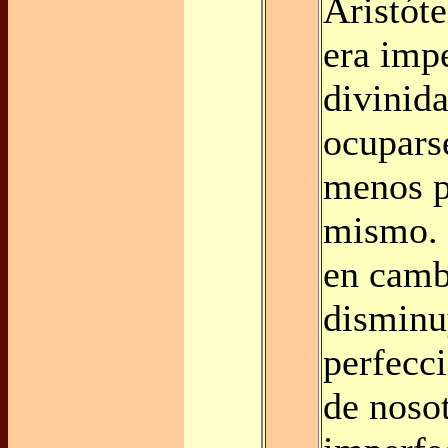
Aristóte
era imp
divinida
ocupars
menos p
mismo. 
en camb
disminu
perfecc
de nosot