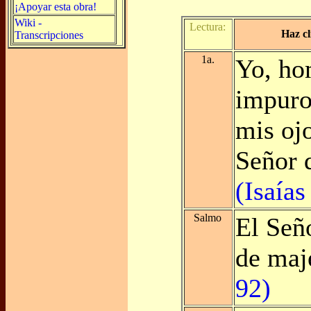
¡Apoyar esta obra!
Wiki -
Lectura:
Haz cl
Transcripciones
1a.
Yo, ho
impuro
mis oj
Señor d
(Isaías
Salmo
El Seño
de maj
92)