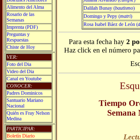
Alimento del Alma
Dalilah Bunay (
bautismo
)
Rosario de las
Domingo y Pepy (
matri
)
Semanas
Rosa Isabel Báez de León (
d
Imprenta (PDF)
Preguntas y
Respuestas
Para esta fecha hay
2 po
Chiste de Hoy
Haz click en el número pa
VER:
Es
Foto del Dia
Video del Dia
Canal en Youtube
Esqu
CONOCER:
Padres Dominicos
Santuario Mariano
Tiempo Ord
Nacional
Semana 
Quién es Fray Nelson
Medina
PARTICIPAR:
Lect
Boletín Diario