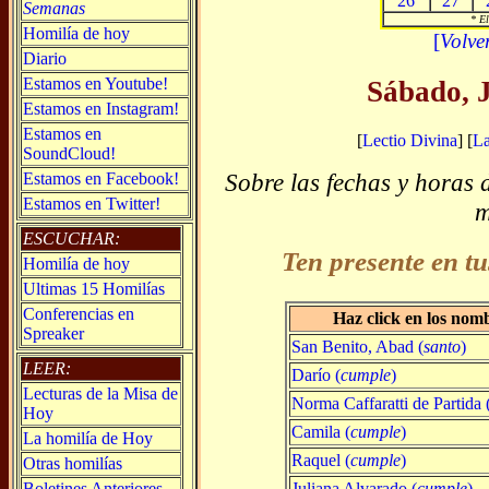
26
27
Semanas
* El
Homilía de hoy
[
Volve
Diario
Estamos en Youtube!
Sábado, J
Estamos en Instagram!
Estamos en
[
Lectio Divina
] [
L
SoundCloud!
Sobre las fechas y horas 
Estamos en Facebook!
Estamos en Twitter!
m
ESCUCHAR:
Ten presente en tu
Homilía de hoy
Ultimas 15 Homilías
Conferencias en
Haz click en los nom
Spreaker
San Benito, Abad (
santo
)
LEER:
Darío (
cumple
)
Lecturas de la Misa de
Norma Caffaratti de Partida 
Hoy
Camila (
cumple
)
La homilía de Hoy
Raquel (
cumple
)
Otras homilías
Juliana Alvarado (
cumple
)
Boletines Anteriores