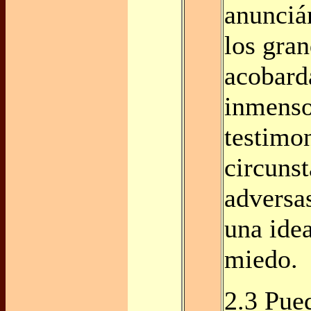
anunciá
los gra
acobard
inmenso
testimo
circuns
adversa
una idea
miedo.
2.3 Pue