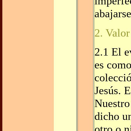
imperfec
abajarse
2. Valo
2.1 El 
es como
colecci
Jesús. 
Nuestro
dicho u
otro o n