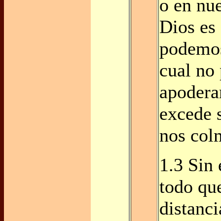
o en nu
Dios es
podemos
cual no
apodera
excede s
nos colm
1.3 Sin
todo qu
distanci