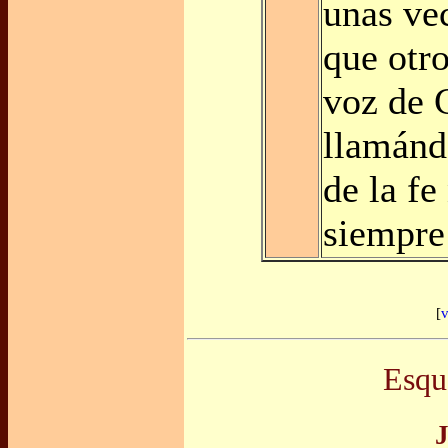
unas ve
que otro
voz de 
llamánd
de la fe
siempre 
[
v
Esqu
J