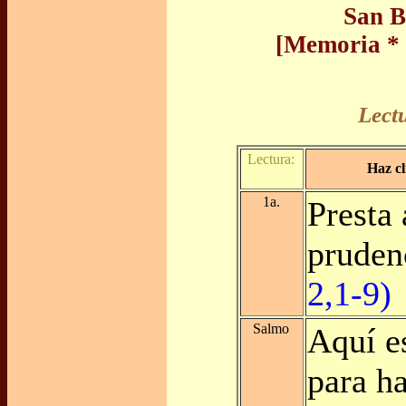
San B
[Memoria * 
Lect
Lectura:
Haz cl
1a.
Presta 
pruden
2,1-9)
Salmo
Aquí e
para ha