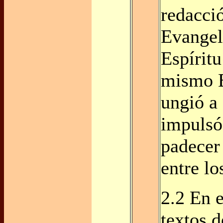
redacci
Evangel
Espíritu
mismo E
ungió a 
impulsó 
padecer
entre lo
2.2 En e
textos d