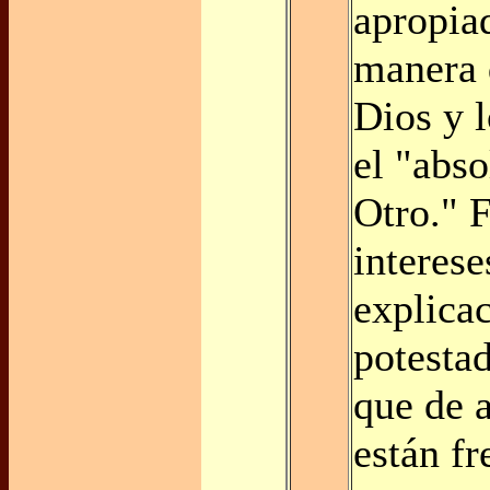
apropia
manera 
Dios y 
el "abs
Otro." F
interese
explica
potestad
que de 
están fr