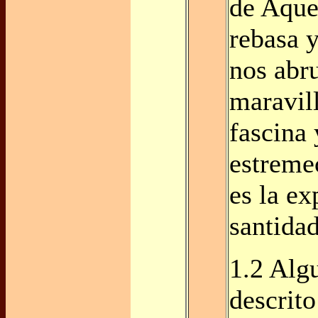
de Aque
rebasa 
nos abr
maravil
fascina
estreme
es la ex
santida
1.2 Alg
descrito