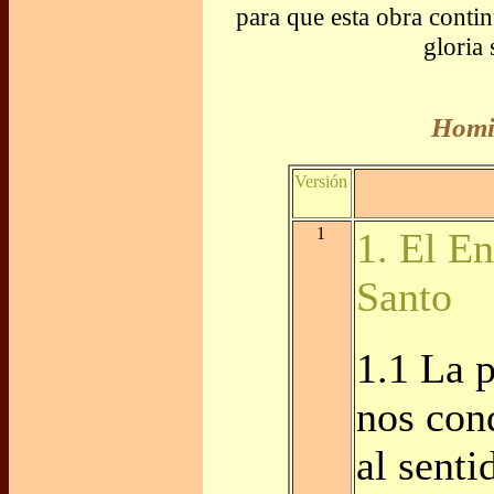
para que esta obra conti
gloria
Homil
Versión
1
1. El E
Santo
1.1 La 
nos con
al senti