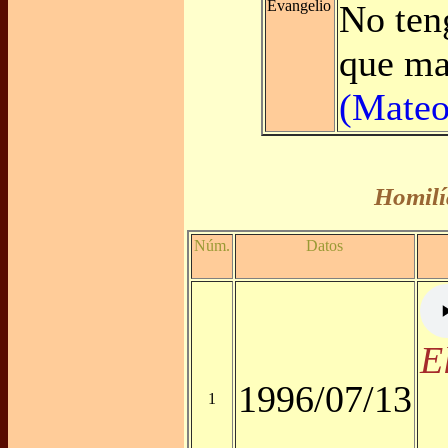
Evangelio
No ten
que ma
(Mateo
Homilí
Núm.
Datos
E
1996/07/13
1