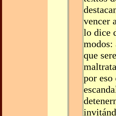
destaca
vencer 
lo dice 
modos: 
que ser
maltrat
por eso
escanda
detener
invitánd