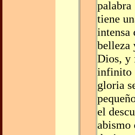
palabra 
tiene u
intensa 
belleza
Dios, y 
infinito
gloria s
pequeño
el desc
abismo 