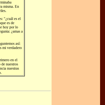
erminaba
bra misma. En
iles.
: "¿cuál es el
nque es de
e hoy por lo
egunta: ¿amas a
eguntemos así:
es mi verdadero
rimero en el
o de nuestros
encia nuestras
o.