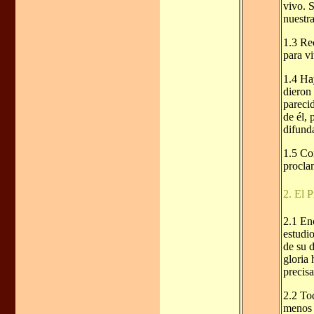
vivo. 
nuestra
1.3 Rec
para vi
1.4 Ha
dieron
pareci
de él, 
difund
1.5 Co
proclam
2. El 
2.1 En
estudio
de su 
gloria 
precis
2.2 Tod
menos 