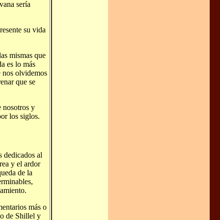
vana sería
presente su vida
-las mismas que
da es lo más
ue nos olvidemos
renar que se
 nosotros y
or los siglos.
s dedicados al
rea y el ardor
queda de la
erminables,
samiento.
omentarios más o
 de Shillel y