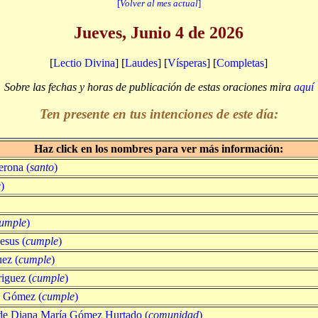
[
Volver al mes actual
]
Jueves, Junio 4 de 2026
[
Lectio Divina
] [
Laudes
] [
Vísperas
] [
Completas
]
Sobre las fechas y horas de publicación de estas oraciones mira
aquí
Ten presente en tus intenciones de este día:
Haz click en los nombres para ver más información:
erona (
santo
)
e
)
umple
)
esus (
cumple
)
ez (
cumple
)
iguez (
cumple
)
 Gómez (
cumple
)
de Diana María Gómez Hurtado (
comunidad
)