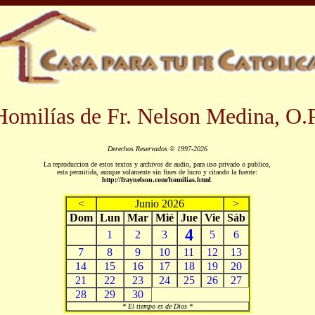
Homilías de Fr. Nelson Medina, O.P
Derechos Reservados © 1997-2026
La reproduccion de estos textos y archivos de audio, para uso privado o publico,
esta permitida, aunque solamente sin fines de lucro y citando la fuente:
http://fraynelson.com/homilias.html
.
<
Junio 2026
>
Dom
Lun
Mar
Mié
Jue
Vie
Sáb
4
1
2
3
5
6
7
8
9
10
11
12
13
14
15
16
17
18
19
20
21
22
23
24
25
26
27
28
29
30
* El tiempo es de Dios *