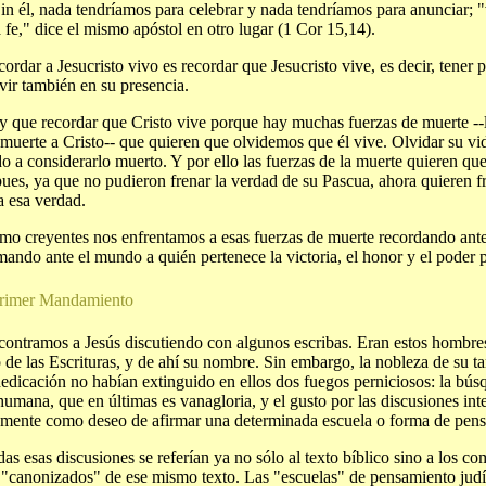
Sin él, nada tendríamos para celebrar y nada tendríamos para anunciar; "
 fe," dice el mismo apóstol en otro lugar (1 Cor 15,14).
ordar a Jesucristo vivo es recordar que Jesucristo vive, es decir, tener 
vir también en su presencia.
y que recordar que Cristo vive porque hay muchas fuerzas de muerte -
 muerte a Cristo-- que quieren que olvidemos que él vive. Olvidar su vi
do a considerarlo muerto. Y por ello las fuerzas de la muerte quieren q
pues, ya que no pudieron frenar la verdad de su Pascua, ahora quieren f
a esa verdad.
mo creyentes nos enfrentamos a esas fuerzas de muerte recordando ante
ando ante el mundo a quién pertenece la victoria, el honor y el poder p
Primer Mandamiento
contramos a Jesús discutiendo con algunos escribas. Eran estos hombre
 de las Escrituras, y de ahí su nombre. Sin embargo, la nobleza de su ta
dedicación no habían extinguido en ellos dos fuegos perniciosos: la bús
humana, que en últimas es vanagloria, y el gusto por las discusiones int
amente como deseo de afirmar una determinada escuela o forma de pen
as esas discusiones se referían ya no sólo al texto bíblico sino a los c
"canonizados" de ese mismo texto. Las "escuelas" de pensamiento judío