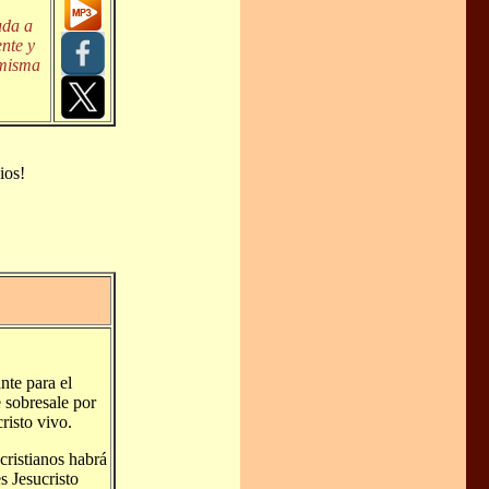
uda a
nte y
 misma
ios!
nte para el
e sobresale por
risto vivo.
cristianos habrá
s Jesucristo