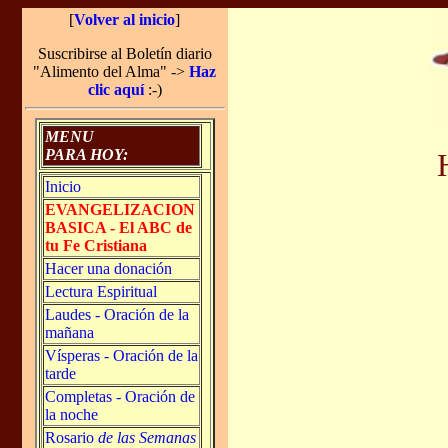
[
Volver al inicio
]
Suscribirse al Boletín diario
"Alimento del Alma" ->
Haz
clic aquí
:-)
MENU
PARA HOY:
Inicio
EVANGELIZACION
BASICA - El ABC de
tu Fe Cristiana
Hacer una donación
Lectura Espiritual
Laudes - Oración de la
mañana
Vísperas - Oración de la
tarde
Completas - Oración de
la noche
Rosario
de las Semanas