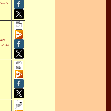
nomio,
ios
ciones