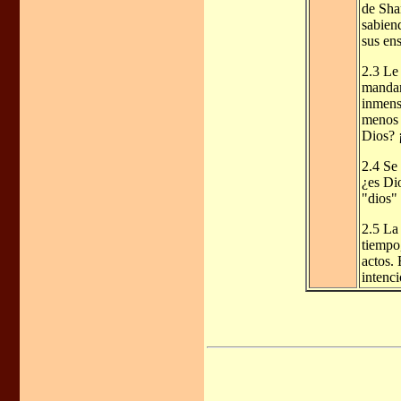
de Sha
sabien
sus ens
2.3 Le
mandam
inmens
menos 
Dios? 
2.4 Se
¿es Di
"dios"
2.5 La
tiempo,
actos. 
intenc