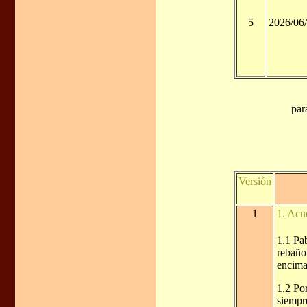
5
2026/06
par
Versión
1
1. Acu
1.1 Pa
rebaño 
encima 
1.2 Por
siempr