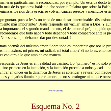
mai eran particularmente reconocidas, por ejemplo. Un escriba docto t
do más de lo que otros habían dicho sobre la Palabra que sobre la Pala
eñanzas los ríos de la gracia se volvían cauces resecos y meandros estér
 preguntan, pues a Jesús un tema de una de sus interminables discusiones
iento más importante?" Jesús responde sin vacilar: amar a Dios. Y au
a importancia el segundo mandamiento, el del amor al prójimo, pido qu
recordemos que todo nace y todo depende y todo comparece ante la pr
¡No es cosa que debamos dar por descontada!
 trata además del máximo amor. Sobre todo es importante que nos lo pr
os mi máximo, mi primer, mi radical, mi total amor? Si no lo es, entonc
 es eso otro a lo que amo de esa manera.
 respuesta de Jesús es en realidad un camino. Lo "primero" es no sólo p
 sino primero en la intención, y la intención precede a todos y cada un
Entrar entonces en la dinámica de Jesús es aprender a revisar con frecu
iones y dejarlos iluminar por el amor que no se extingue ni conoce ocas
[
volver arriba
]
Esquema No. 2