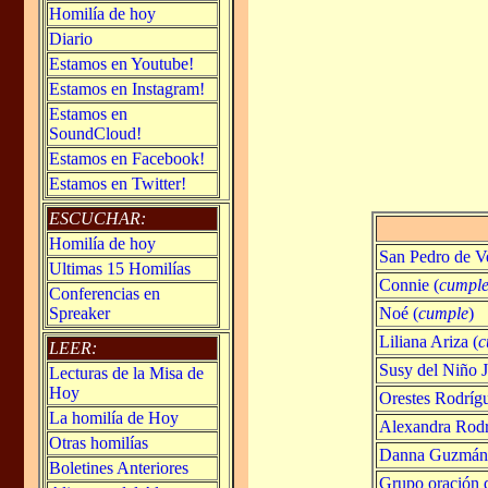
Homilía de hoy
Diario
Estamos en Youtube!
Estamos en Instagram!
Estamos en
SoundCloud!
Estamos en Facebook!
Estamos en Twitter!
ESCUCHAR:
Homilía de hoy
San Pedro de V
Ultimas 15 Homilías
Connie (
cumpl
Conferencias en
Noé (
cumple
)
Spreaker
Liliana Ariza (
c
LEER:
Susy del Niño J
Lecturas de la Misa de
Hoy
Orestes Rodrígu
La homilía de Hoy
Alexandra Rodr
Otras homilías
Danna Guzmán
Boletines Anteriores
Grupo oración 