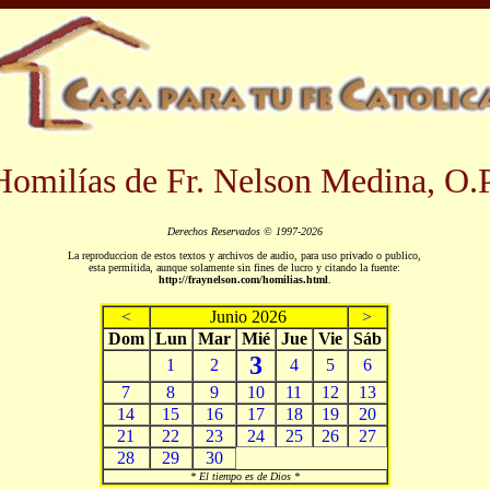
Homilías de Fr. Nelson Medina, O.P
Derechos Reservados © 1997-2026
La reproduccion de estos textos y archivos de audio, para uso privado o publico,
esta permitida, aunque solamente sin fines de lucro y citando la fuente:
http://fraynelson.com/homilias.html
.
<
Junio 2026
>
Dom
Lun
Mar
Mié
Jue
Vie
Sáb
3
1
2
4
5
6
7
8
9
10
11
12
13
14
15
16
17
18
19
20
21
22
23
24
25
26
27
28
29
30
* El tiempo es de Dios *