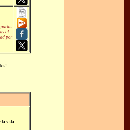
apartas
as al
dad por
ios!
 la vida