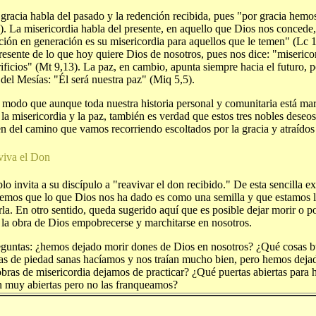
 gracia habla del pasado y la redención recibida, pues "por gracia hemo
8). La misericordia habla del presente, en aquello que Dios nos concede
ción en generación es su misericordia para aquellos que le temen" (Lc 
resente de lo que hoy quiere Dios de nosotros, pues nos dice: "miserico
ificios" (Mt 9,13). La paz, en cambio, apunta siempre hacia el futuro, 
 del Mesías: "Él será nuestra paz" (Miq 5,5).
 modo que aunque toda nuestra historia personal y comunitaria está mar
 la misericordia y la paz, también es verdad que estos tres nobles dese
n del camino que vamos recorriendo escoltados por la gracia y atraídos 
viva el Don
lo invita a su discípulo a "reavivar el don recibido." De esta sencilla e
emos que lo que Dios nos ha dado es como una semilla y que estamos 
rla. En otro sentido, queda sugerido aquí que es posible dejar morir o 
a la obra de Dios empobrecerse y marchitarse en nosotros.
eguntas: ¿hemos dejado morir dones de Dios en nosotros? ¿Qué cosas 
cas de piedad sanas hacíamos y nos traían mucho bien, pero hemos deja
bras de misericordia dejamos de practicar? ¿Qué puertas abiertas para h
n muy abiertas pero no las franqueamos?