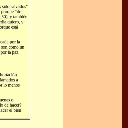
s sido salvados"
, porque "de
1,50), y también
rdia quiero, y
porque está
cada por la
os son como un
por la paz.
xhortación
llamados a
por lo menos
buenas o
do de hacer?
acer el bien