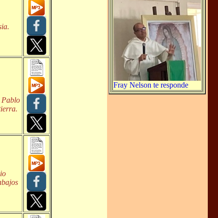
ia.
Fray Nelson te responde
l Pablo
ierra.
io
abajos