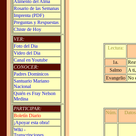
Alimento del Alma
Rosario de las Semanas
Imprenta (PDF)
Preguntas y Respuestas
Chiste de Hoy
VER:
Foto del Dia
Lectura:
Video del Dia
Canal en Youtube
1a.
Reav
CONOCER:
Salmo
A ti
Padres Dominicos
Evangelio
No e
Santuario Mariano
Nacional
Quién es Fray Nelson
Medina
PARTICIPAR:
Núm.
Datos
Boletín Diario
¡Apoyar esta obra!
Wiki -
Transcripciones