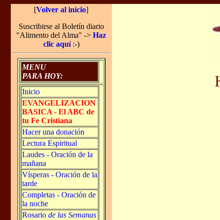
[
Volver al inicio
]
Suscribirse al Boletín diario
"Alimento del Alma" ->
Haz
clic aquí
:-)
MENU
PARA HOY:
Inicio
EVANGELIZACION
BASICA - El ABC de
tu Fe Cristiana
Hacer una donación
Lectura Espiritual
Laudes - Oración de la
mañana
Vísperas - Oración de la
tarde
Completas - Oración de
la noche
Rosario
de las Semanas