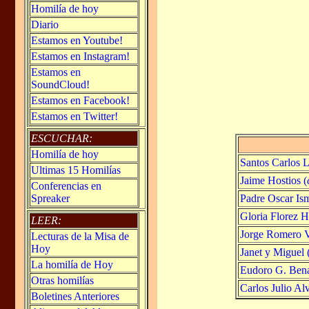
Homilía de hoy
Diario
Estamos en Youtube!
Estamos en Instagram!
Estamos en
SoundCloud!
Estamos en Facebook!
Estamos en Twitter!
ESCUCHAR:
Homilía de hoy
Santos Carlos 
Ultimas 15 Homilías
Jaime Hostios (
Conferencias en
Padre Oscar Is
Spreaker
Gloria Florez H
LEER:
Jorge Romero V
Lecturas de la Misa de
Hoy
Janet y Miguel 
La homilía de Hoy
Eudoro G. Bena
Otras homilías
Carlos Julio Al
Boletines Anteriores