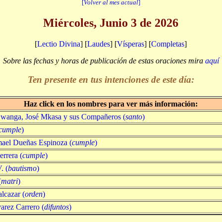
[
Volver al mes actual
]
Miércoles, Junio 3 de 2026
[
Lectio Divina
] [
Laudes
] [
Vísperas
] [
Completas
]
Sobre las fechas y horas de publicación de estas oraciones mira
aquí
Ten presente en tus intenciones de este día:
Haz click en los nombres para ver más información:
Lwanga, José Mkasa y sus Compañeros (
santo
)
cumple
)
mael Dueñas Espinoza (
cumple
)
errera (
cumple
)
. (
bautismo
)
(
matri
)
lcazar (
orden
)
varez Carrero (
difuntos
)