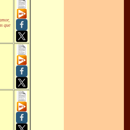
 amor,
as que