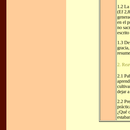
1.2 La
(Ef 2,
genera
en el p
no sacr
escrito
1.3 De
gracia,
resume
2. Rea
2.1 Pab
aprend
cultiva
dejar 
2.2 Pr
prácti
¿Qué o
estaba