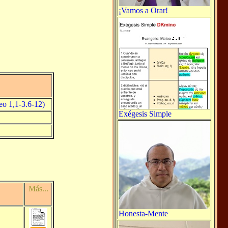
¡Vamos a Orar!
eo 1,1-3.6-12)
Exégesis Simple
Más...
Honesta-Mente