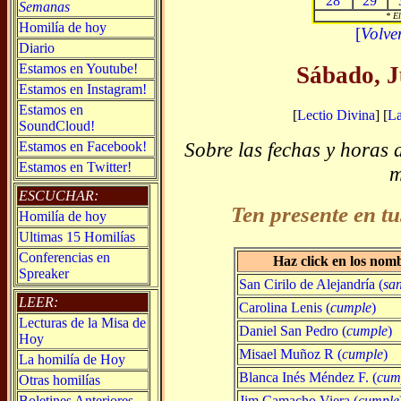
28
29
Semanas
* El
Homilía de hoy
[
Volve
Diario
Estamos en Youtube!
Sábado, J
Estamos en Instagram!
Estamos en
[
Lectio Divina
] [
L
SoundCloud!
Sobre las fechas y horas 
Estamos en Facebook!
Estamos en Twitter!
m
ESCUCHAR:
Ten presente en tu
Homilía de hoy
Ultimas 15 Homilías
Conferencias en
Haz click en los nom
Spreaker
San Cirilo de Alejandría (
sa
LEER:
Carolina Lenis (
cumple
)
Lecturas de la Misa de
Daniel San Pedro (
cumple
)
Hoy
Misael Muñoz R (
cumple
)
La homilía de Hoy
Blanca Inés Méndez F. (
cum
Otras homilías
Jim Camacho Viera (
cumple
Boletines Anteriores