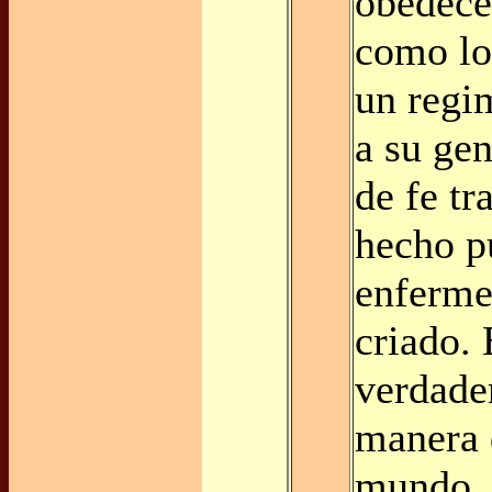
obedecer
como lo
un regi
a su gen
de fe tr
hecho p
enferme
criado. 
verdade
manera 
mundo.