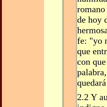
romano 
de hoy 
hermosa
fe: "yo
que entr
con que
palabra,
quedará
2.2 Y a