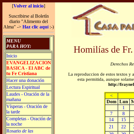
[
Volver al inicio
]
Suscribirse al Boletín
diario "Alimento del
Alma" ->
Haz clic aquí
:-)
MENU
PARA HOY:
Homilías de Fr.
Inicio
EVANGELIZACION
Derechos R
BASICA - El ABC de
tu Fe Cristiana
La reproduccion de estos textos y 
esta permitida, aunque solamen
Hacer una donación
http://frayn
Lectura Espiritual
Laudes - Oración de la
<
mañana
Dom
Lun
M
Vísperas - Oración de
1
la tarde
7
8
Completas - Oración de
14
15
la noche
21
22
Rosario
de las