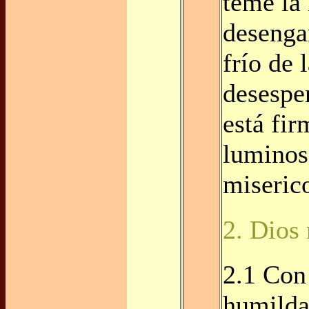
teme la 
desenga
frío de 
desespe
está fir
luminos
miserico
2. Dios
2.1 Con
humilda