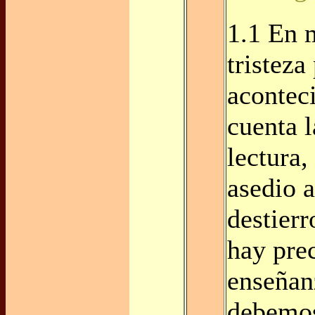
1.1 En 
tristeza
acontec
cuenta 
lectura,
asedio a
destierr
hay pre
enseñan
debemos