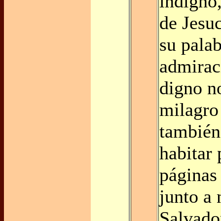
indigno,
de Jesuc
su pala
admirac
digno n
milagro
también
habitar 
páginas
junto a
Salvador