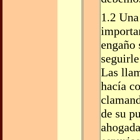
1.2 Un
importan
engaño 
seguirle
Las lla
hacía co
clamand
de su p
ahogada