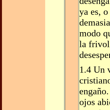
deseng
ya es, o
demasia
modo q
la frivo
desespe
1.4 Un 
cristian
engaño.
ojos abi