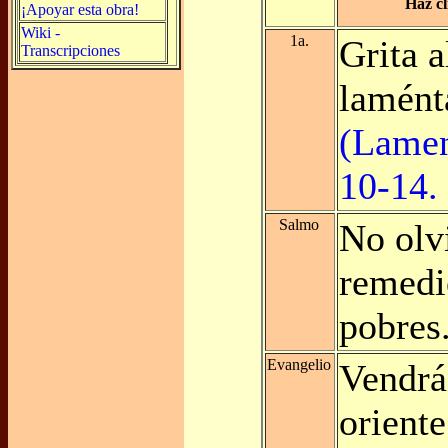
Haz cl
¡Apoyar esta obra!
Wiki -
1a.
Grita a
Transcripciones
lamént
(Lamen
10-14.
Salmo
No olv
remedio
pobres
Evangelio
Vendrá
oriente