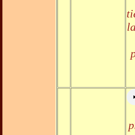
t
l
p