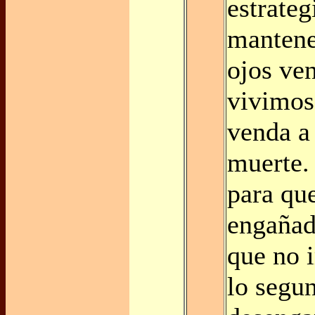
estrate
mantene
ojos ve
vivimos 
venda a 
muerte.
para qu
engañad
que no 
lo segu