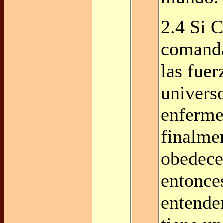
2.4 Si C
comanda
las fuer
universo
enferme
finalme
obedecer
entonce
entende