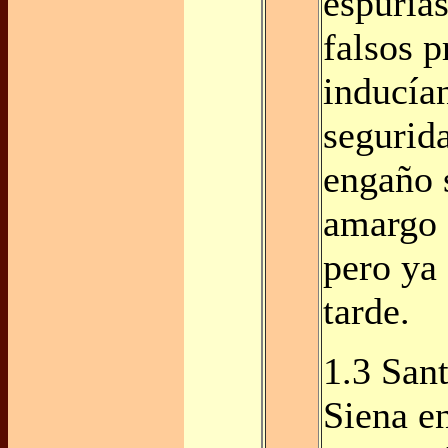
espurias
falsos p
inducían
segurida
engaño 
amargo 
pero ya
tarde.
1.3 San
Siena e