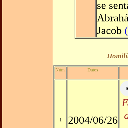
se sen
Abrahá
Jacob
Homilí
Núm.
Datos
E
2004/06/26
1