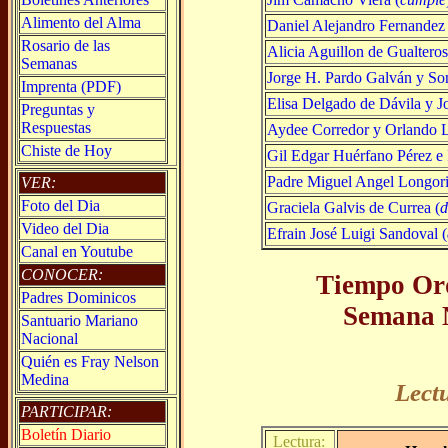
Alimento del Alma
Daniel Alejandro Fernandez 
Rosario de las
Alicia Aguillon de Gualteros
Semanas
Jorge H. Pardo Galván y So
Imprenta (PDF)
Elisa Delgado de Dávila y J
Preguntas y
Respuestas
Aydee Corredor y Orlando 
Chiste de Hoy
Gil Edgar Huérfano Pérez e 
Padre Miguel Angel Longor
VER:
Foto del Dia
Graciela Galvis de Currea (
d
Video del Dia
Efrain José Luigi Sandoval (
Canal en Youtube
CONOCER:
Tiempo Ord
Padres Dominicos
Semana 
Santuario Mariano
Nacional
Quién es Fray Nelson
Medina
Lect
PARTICIPAR:
Boletín Diario
Lectura: