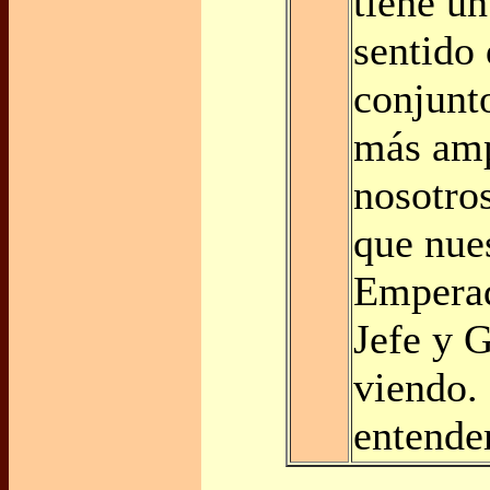
tiene un
sentido 
conjunt
más amp
nosotro
que nue
Emperad
Jefe y G
viendo.
entender