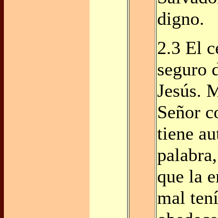
digno.
2.3 El c
seguro 
Jesús. 
Señor c
tiene au
palabra
que la 
mal ten