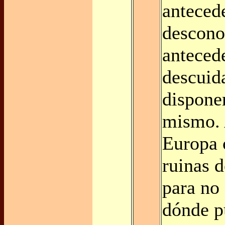
anteced
descono
anteced
descuid
disponer
mismo.
Europa 
ruinas 
para no 
dónde p