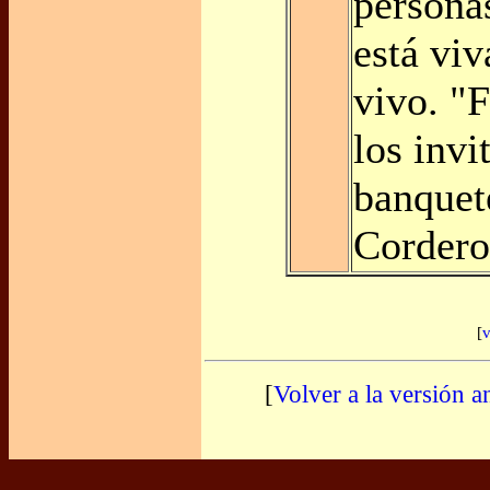
persona
está viv
vivo. "F
los invi
banquet
Cordero
[
v
[
Volver a la versión a