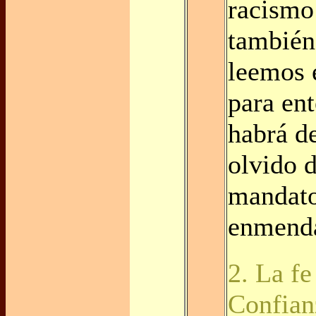
racismo 
también
leemos 
para en
habrá d
olvido 
mandato
enmend
2. La f
Confian