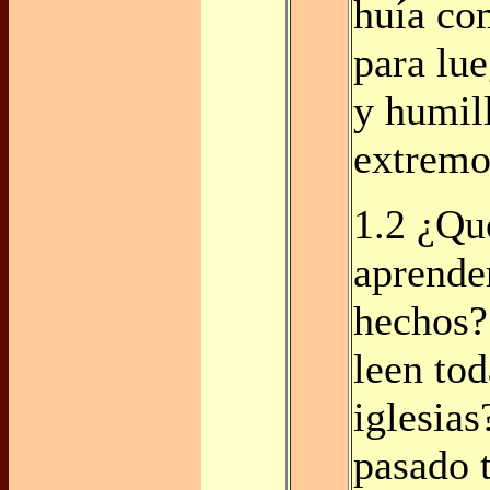
huía co
para lu
y humil
extremo
1.2 ¿Q
aprende
hechos?
leen tod
iglesias
pasado 