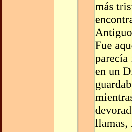
más tri
encontra
Antiguo
Fue aque
parecía
en un D
guardab
mientra
devorad
llamas, 