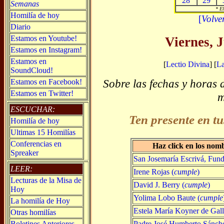
28
29
Semanas
* El
Homilía de hoy
[
Volve
Diario
Estamos en Youtube!
Viernes, 
Estamos en Instagram!
Estamos en
[
Lectio Divina
] [
L
SoundCloud!
Sobre las fechas y horas 
Estamos en Facebook!
Estamos en Twitter!
m
ESCUCHAR:
Ten presente en tu
Homilía de hoy
Ultimas 15 Homilías
Conferencias en
Haz click en los nom
Spreaker
San Josemaría Escrivá, Fund
LEER:
Irene Rojas (
cumple
)
Lecturas de la Misa de
David J. Berry (
cumple
)
Hoy
Yolima Lobo Baute (
cumple
La homilía de Hoy
Estela María Koyner de Gall
Otras homilías
Padre José Humberto Sánch
Boletines Anteriores