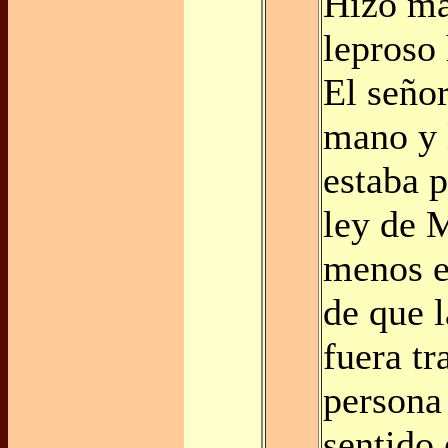
Hizo má
leproso
El seño
mano y 
estaba p
ley de M
menos e
de que 
fuera tr
persona
sentido 