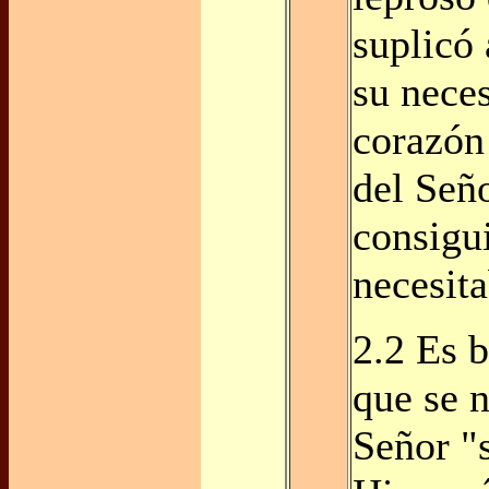
suplicó 
su neces
corazón
del Señ
consigu
necesita
2.2 Es b
que se n
Señor "