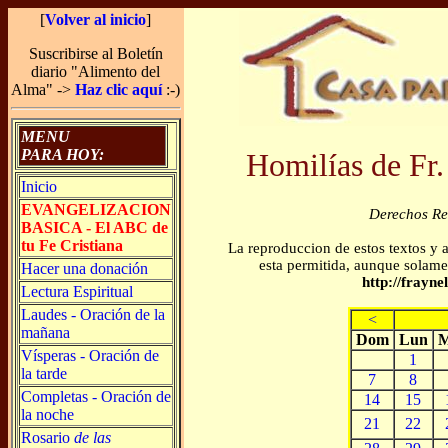
[
Volver al inicio
]
Suscribirse al Boletín
diario "Alimento del
Alma" ->
Haz clic aquí
:-)
MENU
PARA HOY:
Homilías de Fr.
Inicio
EVANGELIZACION
Derechos R
BASICA - El ABC de
tu Fe Cristiana
La reproduccion de estos textos y 
esta permitida, aunque solamen
Hacer una donación
http://frayn
Lectura Espiritual
Laudes - Oración de la
<
mañana
Dom
Lun
M
Vísperas - Oración de
1
la tarde
7
8
Completas - Oración de
14
15
la noche
21
22
Rosario
de las