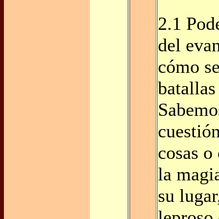
2.1 Pod
del eva
cómo se
batallas
Sabemos
cuestión
cosas o 
la magi
su lugar
leproso 