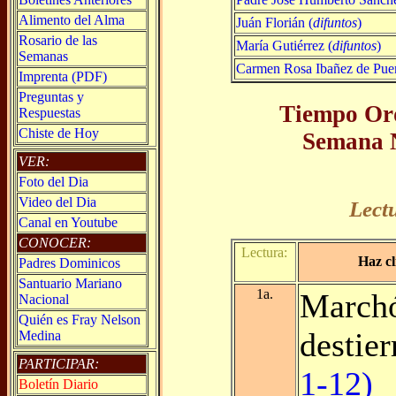
Alimento del Alma
Juán Florián (
difuntos
)
Rosario de las
María Gutiérrez (
difuntos
)
Semanas
Carmen Rosa Ibañez de Puent
Imprenta (PDF)
Preguntas y
Tiempo Ord
Respuestas
Chiste de Hoy
Semana N
VER:
Foto del Dia
Video del Dia
Lect
Canal en Youtube
CONOCER:
Lectura:
Haz cl
Padres Dominicos
Santuario Mariano
1a.
Marchó
Nacional
Quién es Fray Nelson
destie
Medina
PARTICIPAR:
1-12)
Boletín Diario