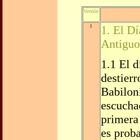
Versión
1
1. El Dí
Antiguo
1.1 El d
destierr
Babilon
escucha
primera 
es prob