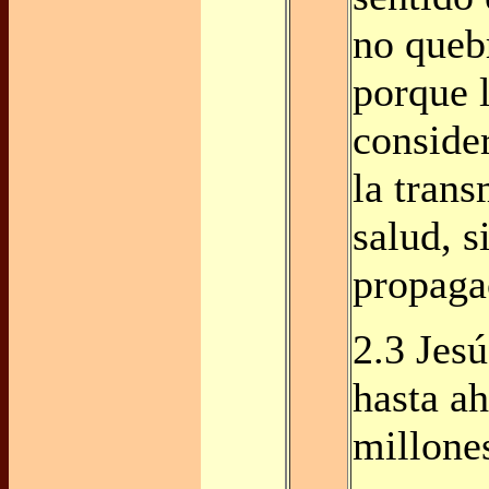
no queb
porque 
conside
la trans
salud, s
propaga
2.3 Jesú
hasta ah
millone