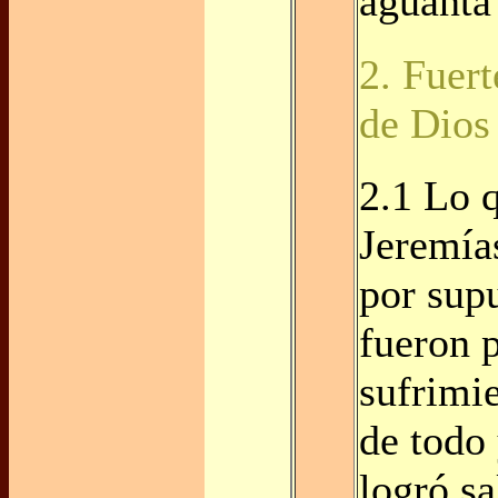
aguanta
2. Fuert
de Dios
2.1 Lo 
Jeremía
por sup
fueron 
sufrimie
de todo
logró sa