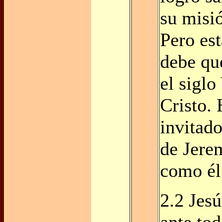
su misi
Pero es
debe qu
el siglo
Cristo.
invitado
de Jere
como él 
2.2 Jesú
ante to