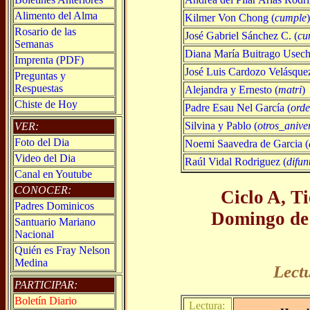
Alimento del Alma
Kilmer Von Chong (
cumple
Rosario de las
José Gabriel Sánchez C. (
cu
Semanas
Diana María Buitrago Usech
Imprenta (PDF)
José Luis Cardozo Velásque
Preguntas y
Respuestas
Alejandra y Ernesto (
matri
)
Chiste de Hoy
Padre Esau Nel García (
ord
Silvina y Pablo (
otros_anive
VER:
Foto del Dia
Noemi Saavedra de Garcia (
Video del Dia
Raúl Vidal Rodriguez (
difun
Canal en Youtube
CONOCER:
Ciclo A, T
Padres Dominicos
Domingo de
Santuario Mariano
Nacional
Quién es Fray Nelson
Medina
Lect
PARTICIPAR:
Boletín Diario
Lectura: