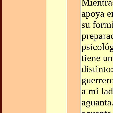
Mientra
apoya e
su form
preparac
psicoló
tiene un
distinto
guerrer
a mi la
aguanta