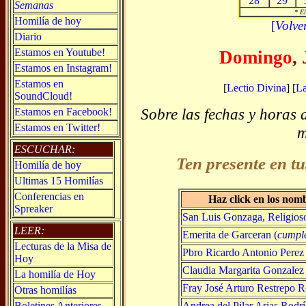
28
29
Semanas
* El
Homilía de hoy
[
Volve
Diario
Estamos en Youtube!
Domingo
,
Estamos en Instagram!
Estamos en
[
Lectio Divina
] [
L
SoundCloud!
Sobre las fechas y horas 
Estamos en Facebook!
Estamos en Twitter!
m
ESCUCHAR:
Ten presente en tu
Homilía de hoy
Ultimas 15 Homilías
Conferencias en
Haz click en los nom
Spreaker
San Luis Gonzaga, Religios
LEER:
Emerita de Garceran (
cumpl
Lecturas de la Misa de
Pbro Ricardo Antonio Perez
Hoy
Claudia Margarita Gonzale
La homilía de Hoy
Fray José Arturo Restrepo Re
Otras homilías
Andrea del Pilar Arias Rodrí
Boletines Anteriores