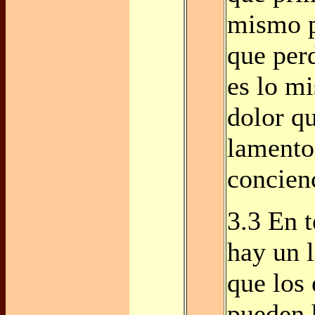
mismo p
que perd
es lo m
dolor q
lamento
concien
3.3 En t
hay un l
que los
pueden 