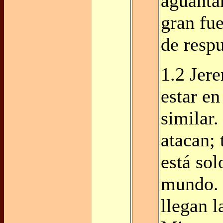
aguanta
gran fu
de respu
1.2 Jer
estar en
similar.
atacan; 
está sol
mundo. 
llegan l