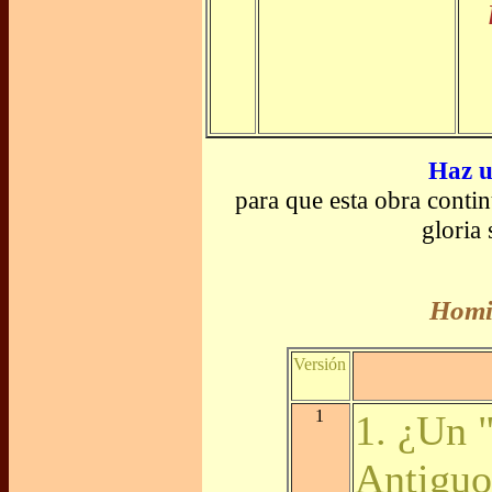
Haz u
para que esta obra conti
gloria
Homil
Versión
1
1. ¿Un 
Antiguo