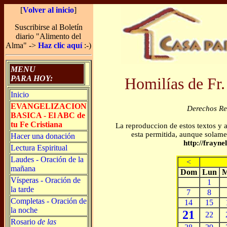
[
Volver al inicio
]
Suscribirse al Boletín
diario "Alimento del
Alma" ->
Haz clic aquí
:-)
MENU
PARA HOY:
Homilías de Fr.
Inicio
EVANGELIZACION
Derechos R
BASICA - El ABC de
tu Fe Cristiana
La reproduccion de estos textos y 
esta permitida, aunque solamen
Hacer una donación
http://frayn
Lectura Espiritual
Laudes - Oración de la
<
mañana
Dom
Lun
M
Vísperas - Oración de
1
la tarde
7
8
Completas - Oración de
14
15
la noche
21
22
Rosario
de las