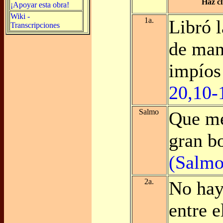
Haz cl
¡Apoyar esta obra!
Wiki -
1a.
Libró l
Transcripciones
de man
impío
20,10-
Salmo
Que me
gran b
(Salmo
2a.
No hay
entre e