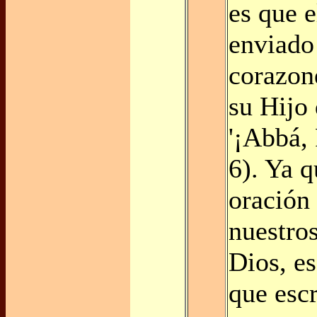
es que e
enviado
corazone
su Hijo
'¡Abbá, 
6). Ya q
oración 
nuestro
Dios, e
que escr