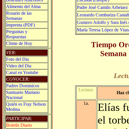
Alimento del Alma
Padre José Camilo Arbelaez
Rosario de las
Leonardo Combariza Castañ
Semanas
Gustavo Adolfo y Sara Inés 
Imprenta (PDF)
María Teresa López de Vian
Preguntas y
Respuestas
Tiempo Ord
Chiste de Hoy
Semana 
VER:
Foto del Dia
Video del Dia
Canal en Youtube
Lect
CONOCER:
Padres Dominicos
Lectura:
Santuario Mariano
Haz cl
Nacional
1a.
Elías f
Quién es Fray Nelson
Medina
el torb
PARTICIPAR:
Boletín Diario