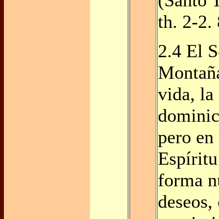
th. 2-2. 
2.4 El 
Montaña
vida, la
dominica
pero en 
Espíritu
forma n
deseos,