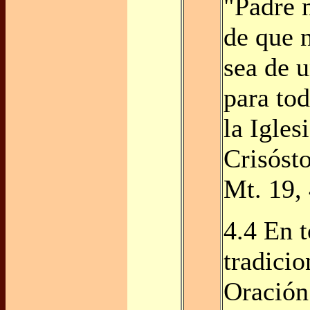
"Padre n
de que 
sea de 
para to
la Igles
Crisóst
Mt. 19, 
4.4 En t
tradicio
Oración