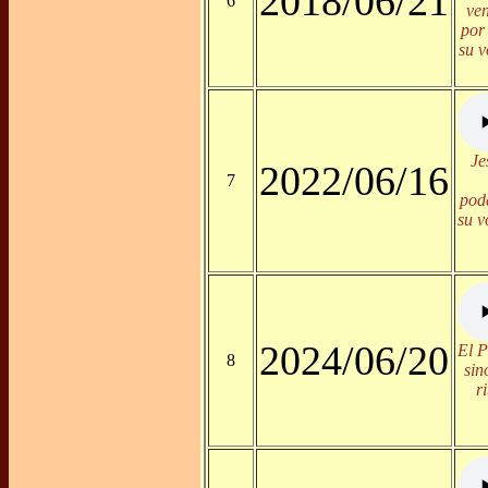
2018/06/21
6
ven
por
su v
Je
2022/06/16
7
pod
su v
2024/06/20
El P
8
sin
r