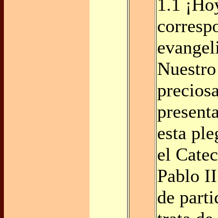
1.1 ¡Ho
corresp
evangel
Nuestro
preciosa
present
esta ple
el Cate
Pablo II
de parti