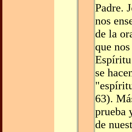
Padre. J
nos ens
de la or
que nos
Espíritu
se hace
"espírit
63). Más
prueba y
de nuest