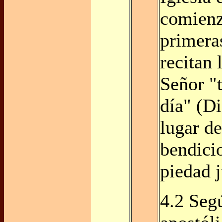
comienz
primera
recitan 
Señor "t
día" (Di
lugar d
bendici
piedad j
4.2 Seg