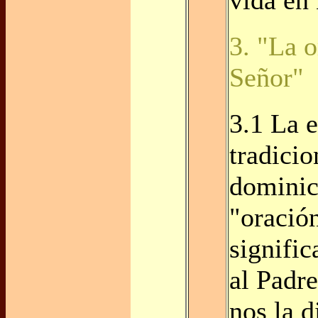
3. "La o
Señor"
3.1 La 
tradici
dominica
"oració
signific
al Padre
nos la d