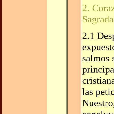
2. Cora
Sagrada
2.1 Des
expuest
salmos 
principa
cristian
las peti
Nuestro
concluy