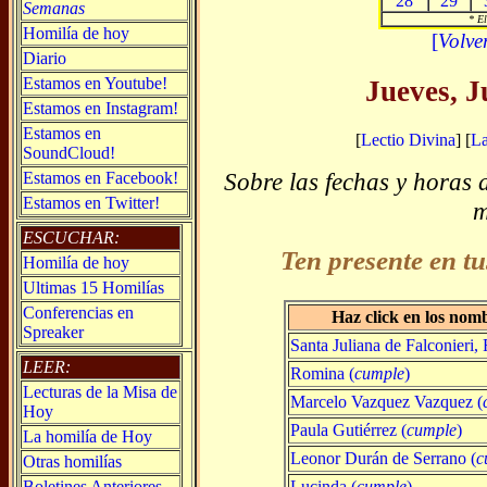
28
29
Semanas
* El
Homilía de hoy
[
Volve
Diario
Estamos en Youtube!
Jueves, J
Estamos en Instagram!
Estamos en
[
Lectio Divina
] [
L
SoundCloud!
Sobre las fechas y horas 
Estamos en Facebook!
Estamos en Twitter!
m
ESCUCHAR:
Ten presente en tu
Homilía de hoy
Ultimas 15 Homilías
Conferencias en
Haz click en los nom
Spreaker
Santa Juliana de Falconieri,
LEER:
Romina (
cumple
)
Lecturas de la Misa de
Marcelo Vazquez Vazquez (
Hoy
Paula Gutiérrez (
cumple
)
La homilía de Hoy
Leonor Durán de Serrano (
c
Otras homilías
Lucinda (
cumple
)
Boletines Anteriores