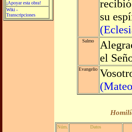
recibió
¡Apoyar esta obra!
Wiki -
su espí
Transcripciones
(Eclesi
Salmo
Alegrao
el Señ
Evangelio
Vosotro
(Mateo
Homilí
Núm.
Datos