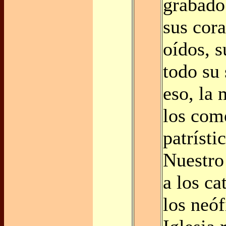
grabado
sus cor
oídos, s
todo su 
eso, la 
los com
patrísti
Nuestro 
a los c
los neóf