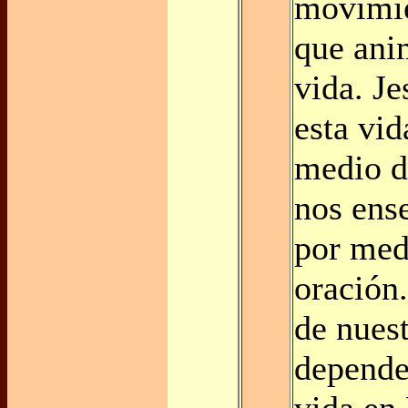
movimie
que ani
vida. J
esta vi
medio d
nos ense
por med
oración.
de nues
depende
vida en 