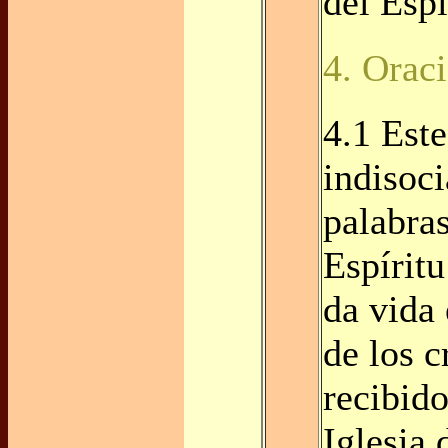
del Espí
4. Oraci
4.1 Est
indisoci
palabras
Espíritu
da vida
de los c
recibido
Iglesia 