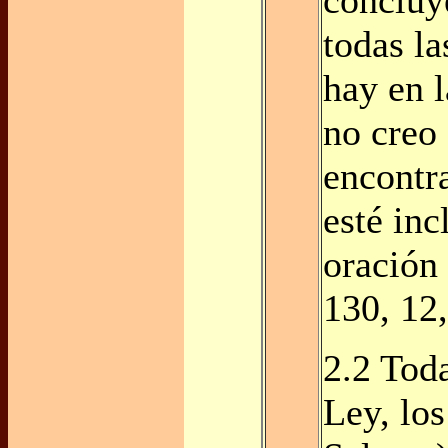
todas la
hay en l
no creo
encontr
esté inc
oración
130, 12,
2.2 Toda
Ley, los