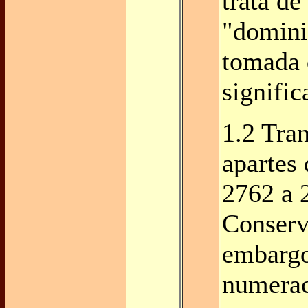
trata de
"domini
tomada 
signific
1.2 Tra
apartes
2762 a 
Conserv
embargo
numerac