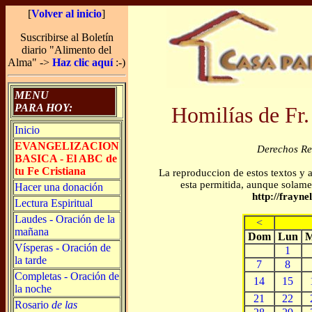
[
Volver al inicio
]
Suscribirse al Boletín
diario "Alimento del
Alma" ->
Haz clic aquí
:-)
MENU
PARA HOY:
Homilías de Fr.
Inicio
EVANGELIZACION
Derechos R
BASICA - El ABC de
tu Fe Cristiana
La reproduccion de estos textos y 
esta permitida, aunque solamen
Hacer una donación
http://frayn
Lectura Espiritual
Laudes - Oración de la
<
mañana
Dom
Lun
M
Vísperas - Oración de
1
la tarde
7
8
Completas - Oración de
14
15
la noche
21
22
Rosario
de las