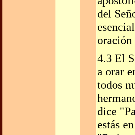
apostóli
del Seño
esencia
oración 
4.3 El 
a orar 
todos n
hermano
dice "P
estás en