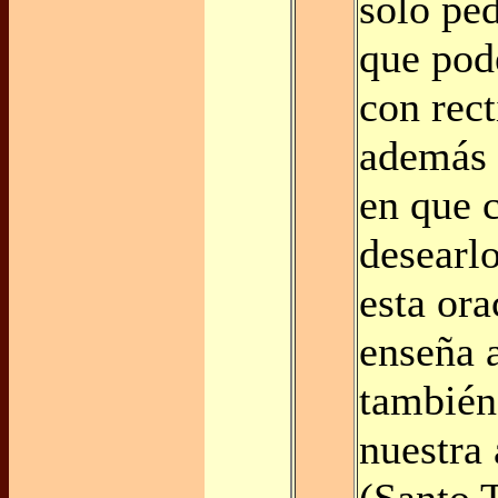
sólo pe
que pod
con rect
además 
en que 
desearl
esta ora
enseña a
también
nuestra 
(Santo 