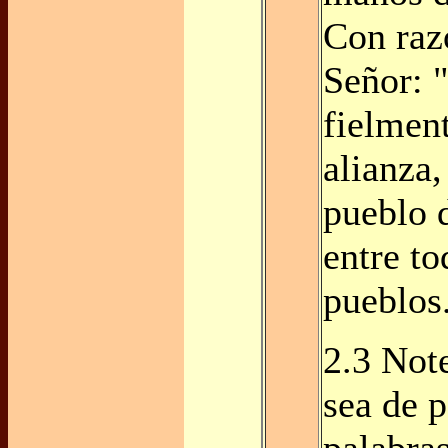
Con razó
Señor: 
fielmen
alianza,
pueblo 
entre to
pueblos
2.3 Not
sea de p
palabra