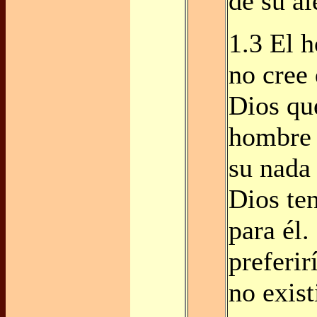
de su al
1.3 El 
no cree 
Dios que
hombre 
su nada
Dios te
para él.
preferir
no exist