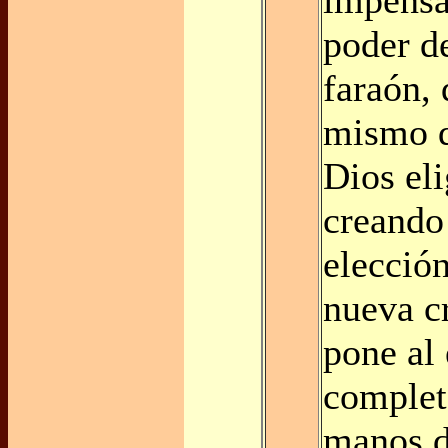
poder de
faraón, 
mismo d
Dios el
creando
elecció
nueva c
pone al
complet
manos d