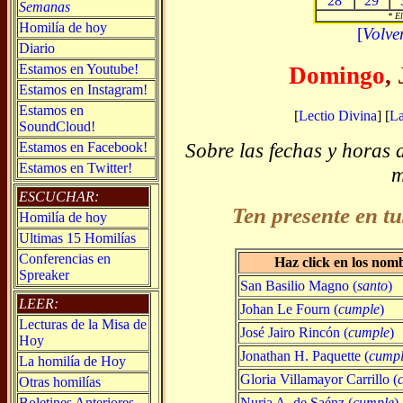
28
29
Semanas
* El
Homilía de hoy
[
Volve
Diario
Estamos en Youtube!
Domingo
,
Estamos en Instagram!
Estamos en
[
Lectio Divina
] [
L
SoundCloud!
Sobre las fechas y horas 
Estamos en Facebook!
Estamos en Twitter!
m
ESCUCHAR:
Ten presente en tu
Homilía de hoy
Ultimas 15 Homilías
Conferencias en
Haz click en los nom
Spreaker
San Basilio Magno (
santo
)
LEER:
Johan Le Fourn (
cumple
)
Lecturas de la Misa de
José Jairo Rincón (
cumple
)
Hoy
Jonathan H. Paquette (
cump
La homilía de Hoy
Gloria Villamayor Carrillo (
Otras homilías
Nuria A. de Saénz (
cumple
)
Boletines Anteriores