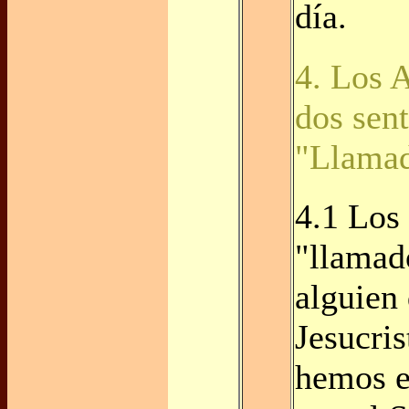
día.
4. Los 
dos sen
"Llama
4.1 Los
"llamad
alguien 
Jesucris
hemos e