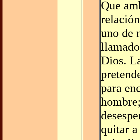
Que amb
relació
uno de 
llamado
Dios. L
pretende
para end
hombre;
desespe
quitar a