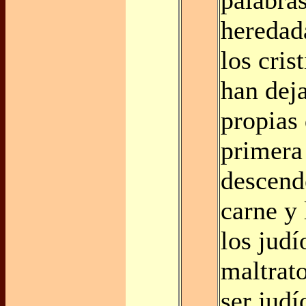
heredad
los cris
han dej
propias 
primera
descend
carne y 
los judí
maltrato
ser judí