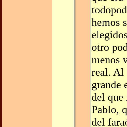
todopod
hemos s
elegido
otro po
menos v
real. Al
grande e
del que
Pablo, 
del fara