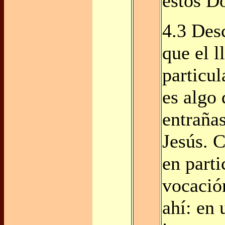
estos D
4.3 Des
que el 
particul
es algo 
entraña
Jesús. 
en parti
vocació
ahí: en