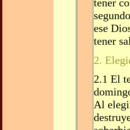
tener c
segundo
ese Dios
tener sa
2. Eleg
2.1 El t
domingo
Al eleg
destruy
soberbi