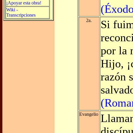
¡Apoyar esta obra!
(Éxodo
Wiki -
Transcripciones
2a.
Si fui
reconc
por la
Hijo, 
razón 
salvad
(Roman
Evangelio
Llaman
discípu