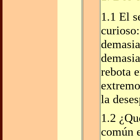
1.1 El 
curioso:
demasia
demasia
rebota e
extremo
la deses
1.2 ¿Qu
común e