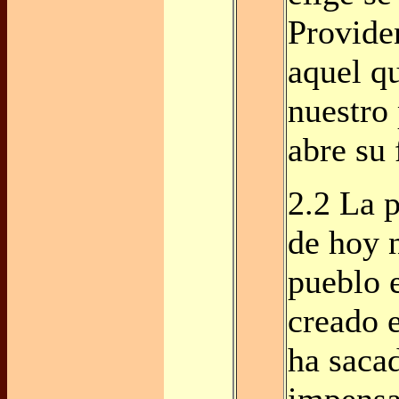
Provide
aquel q
nuestro
abre su 
2.2 La 
de hoy n
pueblo 
creado e
ha saca
impensa