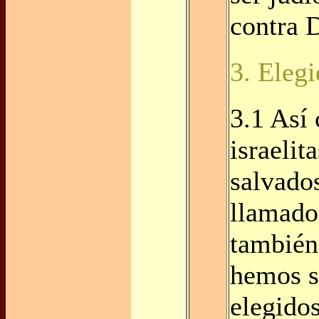
contra 
3. Eleg
3.1 Así
israelit
salvado
llamados
también
hemos s
elegidos