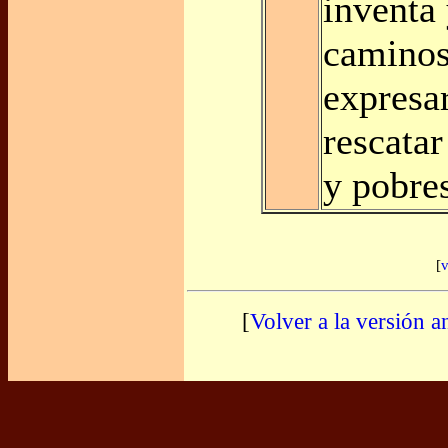
inventa
caminos
expresa
rescata
y pobre
[
v
[
Volver a la versión a