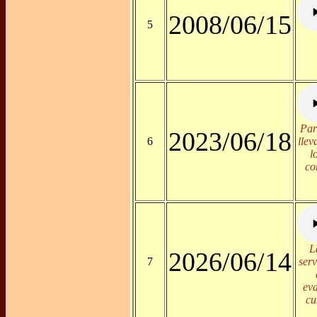
2008/06/15
5
Par
2023/06/18
6
llev
l
co
L
2026/06/14
7
serv
eva
cu