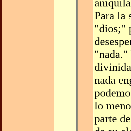
aniquil
Para la
"dios;" 
desespe
"nada." 
divinida
nada en
podemos
lo meno
parte de