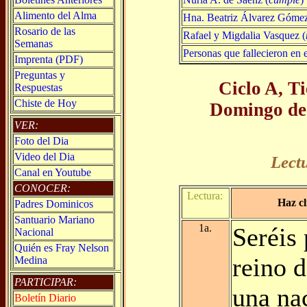
Alimento del Alma
Hna. Beatriz Álvarez Gómez
Rosario de las
Rafael y Migdalia Vasquez (
Semanas
Personas que fallecieron en e
Imprenta (PDF)
Preguntas y
Ciclo A, T
Respuestas
Chiste de Hoy
Domingo de
VER:
Foto del Dia
Video del Dia
Lect
Canal en Youtube
CONOCER:
Lectura:
Haz cl
Padres Dominicos
Santuario Mariano
1a.
Seréis
Nacional
Quién es Fray Nelson
reino d
Medina
PARTICIPAR:
una na
Boletín Diario