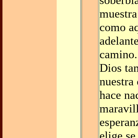
muestra
como aq
adelant
camino.
Dios ta
nuestra
hace na
maravil
esperan
elige s