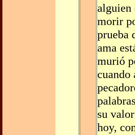
alguien
morir po
prueba 
ama est
murió p
cuando 
pecador
palabra
su valor
hoy, co