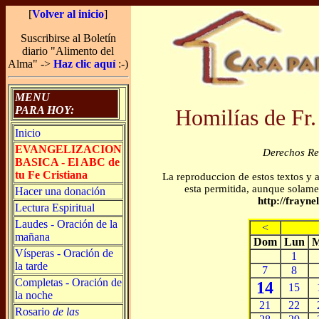
[
Volver al inicio
]
Suscribirse al Boletín
diario "Alimento del
Alma" ->
Haz clic aquí
:-)
MENU
PARA HOY:
Homilías de Fr.
Inicio
EVANGELIZACION
Derechos R
BASICA - El ABC de
tu Fe Cristiana
La reproduccion de estos textos y 
esta permitida, aunque solamen
Hacer una donación
http://frayn
Lectura Espiritual
Laudes - Oración de la
<
mañana
Dom
Lun
M
Vísperas - Oración de
1
la tarde
7
8
Completas - Oración de
14
15
la noche
21
22
Rosario
de las