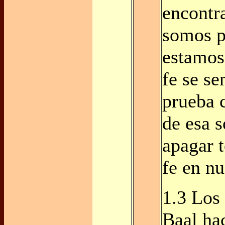
encontr
somos p
estamos
fe se se
prueba 
de esa 
apagar 
fe en nu
1.3 Los
Baal ha