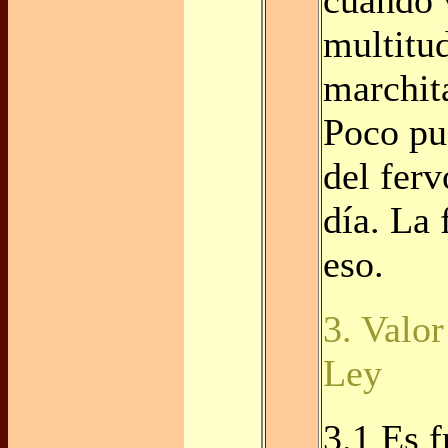
multitud
marchit
Poco pu
del ferv
día. La 
eso.
3. Valor
Ley
3.1 Es f