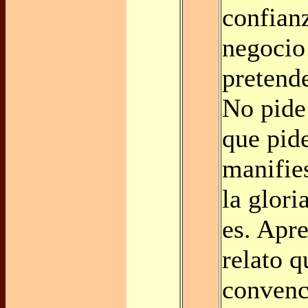
confian
negocio
pretend
No pide 
que pid
manifies
la glori
es. Apr
relato q
convenc