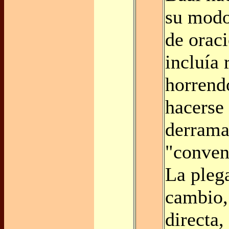
su modo
de orac
incluía 
horrend
hacerse
derrama
"conven
La plega
cambio,
directa