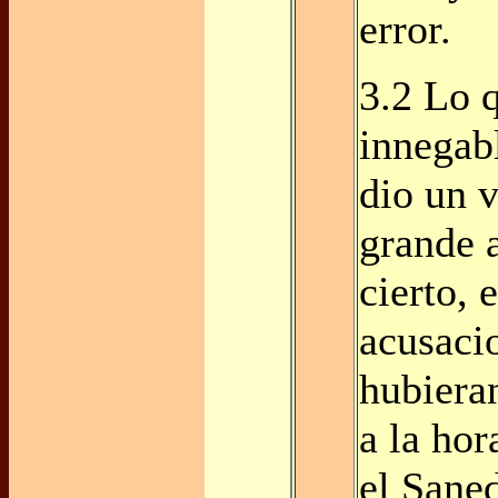
error.
3.2 Lo 
innegab
dio un 
grande a
cierto, 
acusaci
hubiera
a la hor
el Sane