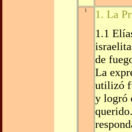
1
1. La P
1.1 Elía
israelit
de fuego
La expr
utilizó 
y logró 
querido
responda