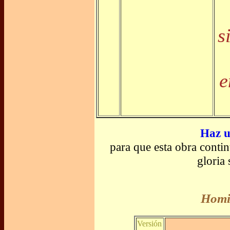
s
e
Haz u
para que esta obra conti
gloria
Homil
Versión