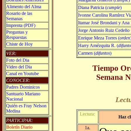
Alimento del Alma
Diana Patricia (
cumple
)
Rosario de las
Ivonne Carolina Ramírez Vi
Semanas
Itamar José Brondani y Ana 
Imprenta (PDF)
Jorge Antonio Ruiz Cedeño 
Preguntas y
Respuestas
Enrique Meza Torres (
orden
Chiste de Hoy
Harry Amézquita R. (
difunt
Carmen (
difuntos
)
VER:
Foto del Dia
Tiempo Ord
Video del Dia
Canal en Youtube
Semana No
CONOCER:
Padres Dominicos
Santuario Mariano
Lect
Nacional
Quién es Fray Nelson
Medina
Lectura:
Haz cl
PARTICIPAR:
Boletín Diario
1a.