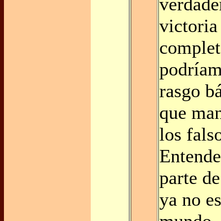
verdade
victoria
complet
podríam
rasgo b
que man
los fals
Entende
parte d
ya no es
mundo, 