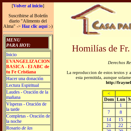
[
Volver al inicio
]
Suscribirse al Boletín
diario "Alimento del
Alma" ->
Haz clic aquí
:-)
MENU
PARA HOY:
Homilías de Fr.
Inicio
EVANGELIZACION
Derechos R
BASICA - El ABC de
tu Fe Cristiana
La reproduccion de estos textos y 
esta permitida, aunque solamen
Hacer una donación
http://frayn
Lectura Espiritual
Laudes - Oración de la
<
mañana
Dom
Lun
M
Vísperas - Oración de
1
la tarde
7
8
Completas - Oración de
14
15
la noche
21
22
Rosario
de las