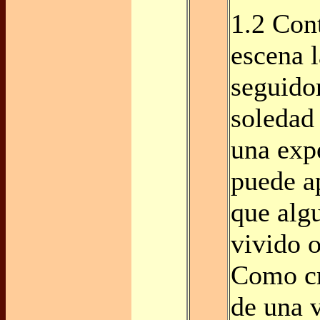
1.2 Cont
escena 
seguidor
soledad 
una exp
puede a
que alg
vivido 
Como cr
de una 