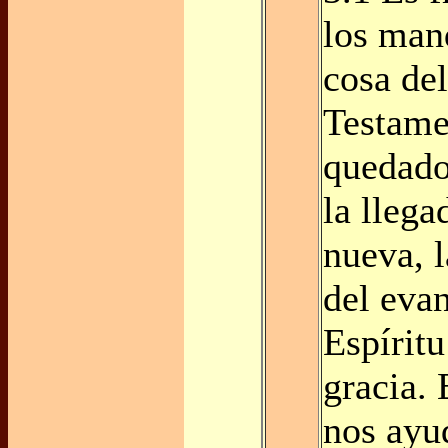
los man
cosa de
Testame
quedado
la llega
nueva, l
del evan
Espíritu
gracia. 
nos ayud