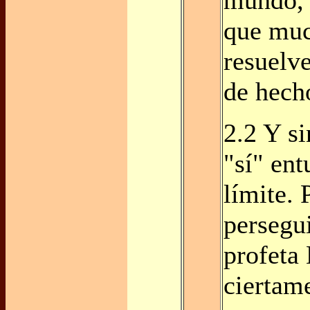
que muc
resuelve
de hech
2.2 Y s
"sí" ent
límite.
persegu
profeta 
ciertam