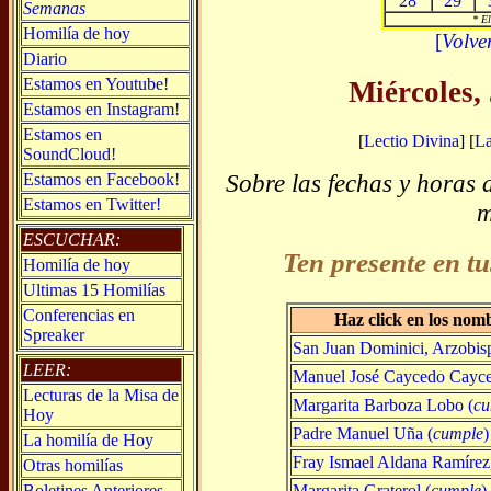
28
29
Semanas
* El
Homilía de hoy
[
Volve
Diario
Estamos en Youtube!
Miércoles,
Estamos en Instagram!
Estamos en
[
Lectio Divina
] [
L
SoundCloud!
Sobre las fechas y horas 
Estamos en Facebook!
Estamos en Twitter!
m
ESCUCHAR:
Ten presente en tu
Homilía de hoy
Ultimas 15 Homilías
Conferencias en
Haz click en los nom
Spreaker
San Juan Dominici, Arzobis
LEER:
Manuel José Caycedo Cayce
Lecturas de la Misa de
Margarita Barboza Lobo (
cu
Hoy
Padre Manuel Uña (
cumple
)
La homilía de Hoy
Fray Ismael Aldana Ramírez,
Otras homilías
Margarita Graterol (
cumple
)
Boletines Anteriores