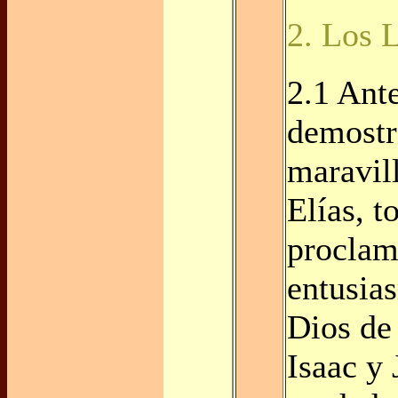
2. Los 
2.1 Ante
demostr
maravil
Elías, t
proclam
entusia
Dios de
Isaac y 