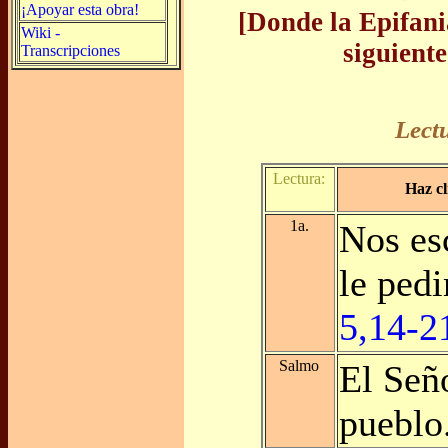
¡Apoyar esta obra!
[Donde la Epifani
Wiki -
siguiente
Transcripciones
Lect
Lectura:
Haz cl
1a.
Nos es
le ped
5,14-2
Salmo
El Señ
pueblo