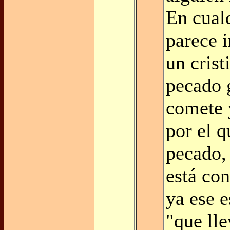
En cual
parece 
un crist
pecado 
comete 
por el 
pecado,
está co
ya ese 
"que lle