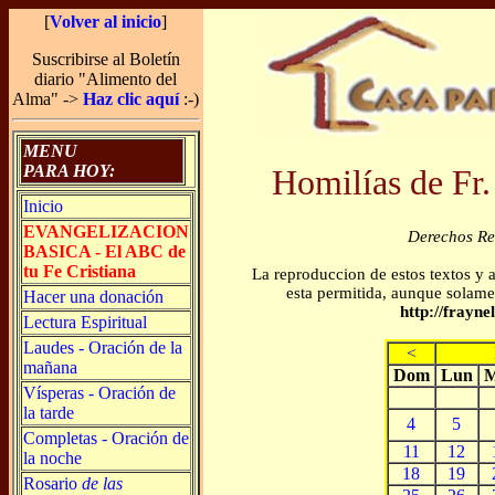
[
Volver al inicio
]
Suscribirse al Boletín
diario "Alimento del
Alma" ->
Haz clic aquí
:-)
MENU
PARA HOY:
Homilías de Fr.
Inicio
EVANGELIZACION
Derechos R
BASICA - El ABC de
tu Fe Cristiana
La reproduccion de estos textos y 
esta permitida, aunque solamen
Hacer una donación
http://frayn
Lectura Espiritual
Laudes - Oración de la
<
mañana
Dom
Lun
M
Vísperas - Oración de
la tarde
4
5
Completas - Oración de
11
12
la noche
18
19
Rosario
de las