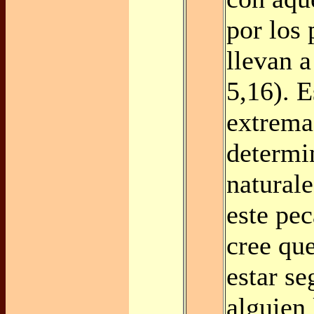
por los
llevan a
5,16). E
extrema
determi
natural
este pec
cree qu
estar s
alguien