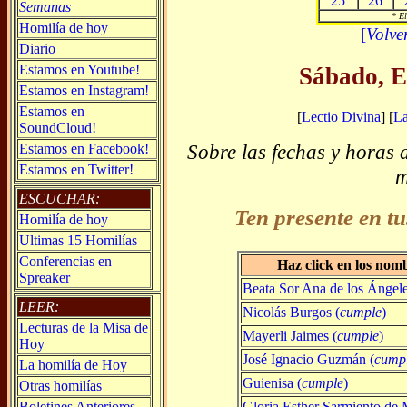
25
26
Semanas
* El
Homilía de hoy
[
Volve
Diario
Estamos en Youtube!
Sábado, E
Estamos en Instagram!
Estamos en
[
Lectio Divina
] [
L
SoundCloud!
Sobre las fechas y horas 
Estamos en Facebook!
Estamos en Twitter!
m
ESCUCHAR:
Ten presente en tu
Homilía de hoy
Ultimas 15 Homilías
Conferencias en
Haz click en los nom
Spreaker
Beata Sor Ana de los Ángel
LEER:
Nicolás Burgos (
cumple
)
Lecturas de la Misa de
Mayerli Jaimes (
cumple
)
Hoy
José Ignacio Guzmán (
cump
La homilía de Hoy
Guienisa (
cumple
)
Otras homilías
Gloria Esther Sarmiento de
Boletines Anteriores