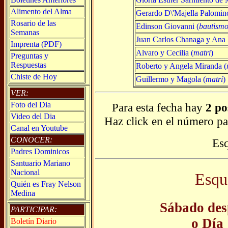
Alimento del Alma
Gerardo D\'Majella Palomin
Rosario de las
Edinson Giovanni (
bautism
Semanas
Juan Carlos Chanaga y Ana
Imprenta (PDF)
Alvaro y Cecilia (
matri
)
Preguntas y
Respuestas
Roberto y Angela Miranda (
Chiste de Hoy
Guillermo y Magola (
matri
)
VER:
Foto del Dia
Para esta fecha hay
2 po
Video del Dia
Haz click en el número pa
Canal en Youtube
CONOCER:
Es
Padres Dominicos
Santuario Mariano
Nacional
Esqu
Quién es Fray Nelson
Medina
Sábado des
PARTICIPAR:
o Día
Boletín Diario