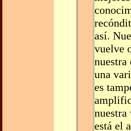
conocim
recóndit
así. Nue
vuelve 
nuestra 
una var
es tamp
amplifi
nuestra 
está el 