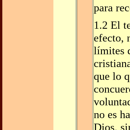
para re
1.2 El t
efecto,
límites 
cristian
que lo 
concuer
volunta
no es ha
Dios, s