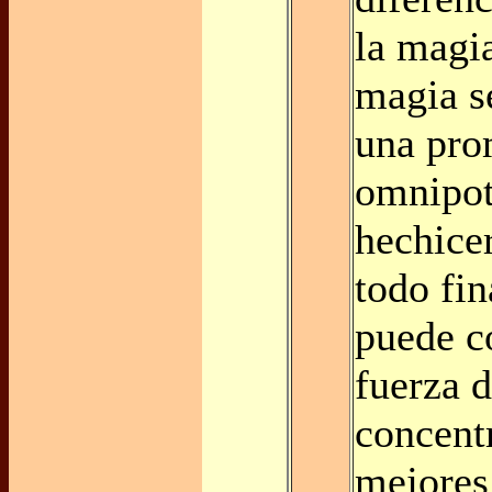
la magia
magia s
una pro
omnipot
hechice
todo fi
puede c
fuerza 
concent
mejores