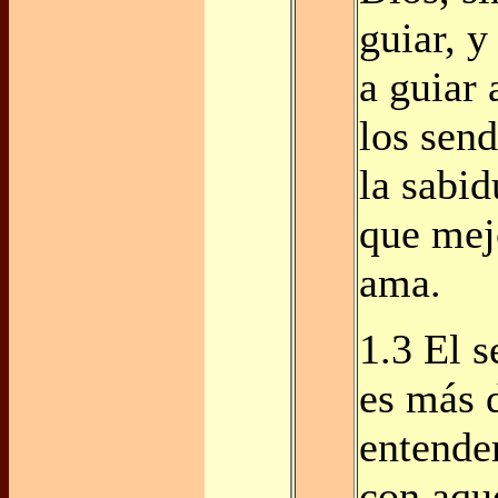
guiar, 
a guiar
los sen
la sabid
que mej
ama.
1.3 El 
es más d
entende
con aqu