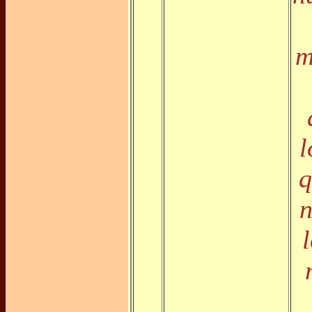
m
l
q
n