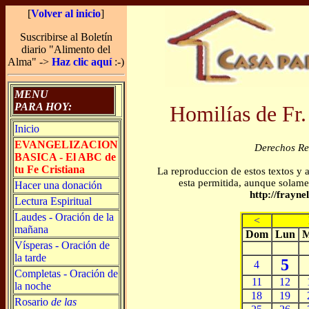
[
Volver al inicio
]
Suscribirse al Boletín
diario "Alimento del
Alma" ->
Haz clic aquí
:-)
MENU
PARA HOY:
Homilías de Fr.
Inicio
EVANGELIZACION
Derechos R
BASICA - El ABC de
tu Fe Cristiana
La reproduccion de estos textos y 
esta permitida, aunque solamen
Hacer una donación
http://frayn
Lectura Espiritual
Laudes - Oración de la
<
mañana
Dom
Lun
M
Vísperas - Oración de
la tarde
5
4
Completas - Oración de
11
12
la noche
18
19
Rosario
de las