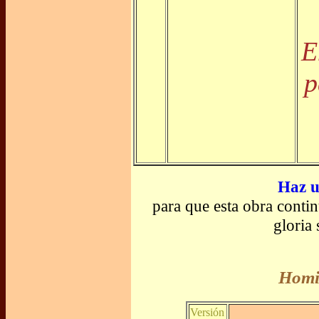
E
p
Haz u
para que esta obra conti
gloria
Homil
Versión