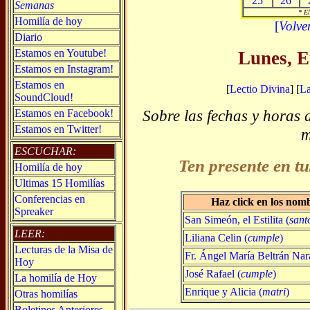
25
26
Semanas
* El
Homilía de hoy
[
Volve
Diario
Estamos en Youtube!
Lunes, E
Estamos en Instagram!
Estamos en
[
Lectio Divina
] [
L
SoundCloud!
Sobre las fechas y horas 
Estamos en Facebook!
Estamos en Twitter!
m
ESCUCHAR:
Ten presente en tu
Homilía de hoy
Ultimas 15 Homilías
Conferencias en
Haz click en los nom
Spreaker
San Simeón, el Estilita (
sant
LEER:
Liliana Celin (
cumple
)
Lecturas de la Misa de
Fr. Ángel María Beltrán Nara
Hoy
José Rafael (
cumple
)
La homilía de Hoy
Enrique y Alicia (
matri
)
Otras homilías
Boletines Anteriores