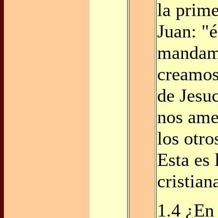
la prime
Juan: "é
mandam
creamos
de Jesuc
nos ame
los otro
Esta es 
cristian
1.4 ¿En