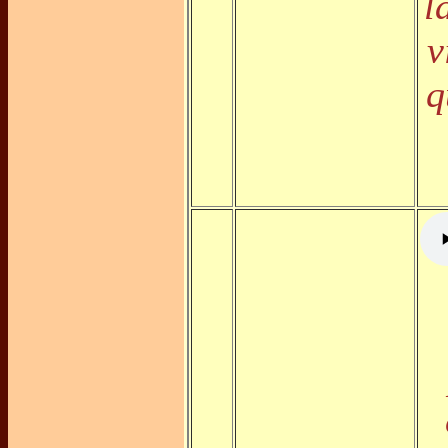
l
v
q