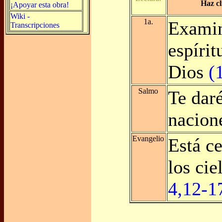
Haz cl
¡Apoyar esta obra!
Wiki -
1a.
Examin
Transcripciones
espírit
Dios
(
Salmo
Te daré
nacion
Evangelio
Está ce
los cie
4,12-1