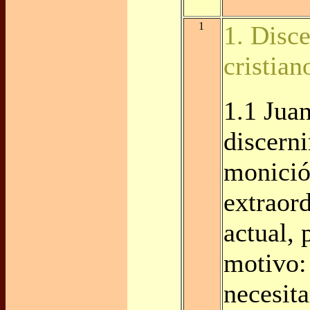
1
1. Disc
cristian
1.1 Juan
discern
monici
extraor
actual, 
motivo:
necesit