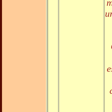
m
u
e