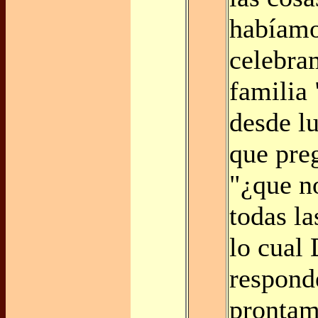
habíamo
celebra
familia 
desde l
que pre
"¿que n
todas la
lo cual 
respond
prontam