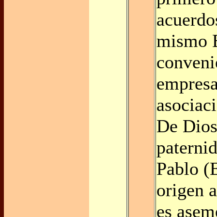
acuerdos
mismo E
conveni
empresa
asociac
De Dios
paterni
Pablo (
origen 
es asem