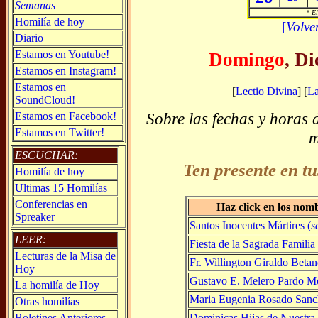
Semanas
* El
Homilía de hoy
[
Volve
Diario
Estamos en Youtube!
Domingo
, D
Estamos en Instagram!
Estamos en
[
Lectio Divina
] [
L
SoundCloud!
Sobre las fechas y horas 
Estamos en Facebook!
Estamos en Twitter!
m
ESCUCHAR:
Ten presente en tu
Homilía de hoy
Ultimas 15 Homilías
Conferencias en
Haz click en los nom
Spreaker
Santos Inocentes Mártires (
s
LEER:
Fiesta de la Sagrada Familia 
Lecturas de la Misa de
Fr. Willington Giraldo Betan
Hoy
Gustavo E. Melero Pardo Mo
La homilía de Hoy
Maria Eugenia Rosado Sanc
Otras homilías
Dominicas Hijas de Nuestra 
Boletines Anteriores