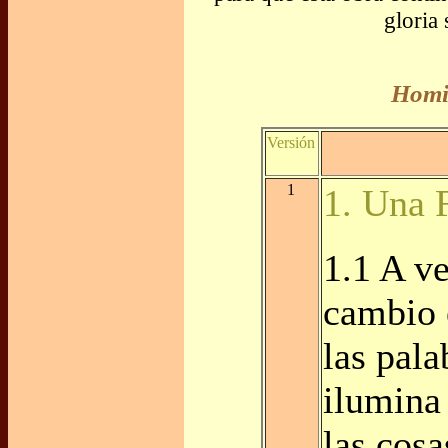
gloria
Homil
Versión
1
1. Una 
1.1 A ve
cambio 
las pala
ilumina
las cosa