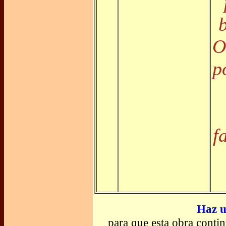
O
p
f
Haz u
para que esta obra conti