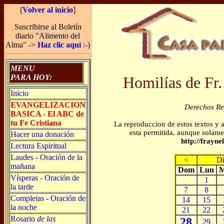
[
Volver al inicio
]
Suscribirse al Boletín
diario "Alimento del
Alma" ->
Haz clic aquí
:-)
MENU
PARA HOY:
Homilías de Fr.
Inicio
EVANGELIZACION
Derechos R
BASICA - El ABC de
tu Fe Cristiana
La reproduccion de estos textos y 
esta permitida, aunque solamen
Hacer una donación
http://frayn
Lectura Espiritual
Laudes - Oración de la
<
D
mañana
Dom
Lun
M
Vísperas - Oración de
1
la tarde
7
8
Completas - Oración de
14
15
la noche
21
22
Rosario
de las
28
29