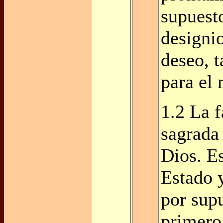
supuest
designio
deseo, t
para el
1.2 La f
sagrada
Dios. Es
Estado y
por sup
primero