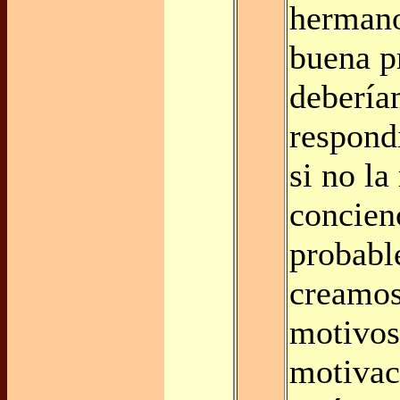
hermano
buena p
debería
respond
si no l
concien
probabl
creamos
motivos
motivac