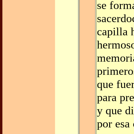
se form
sacerdoc
capilla 
hermoso
memoria
primero
que fue
para pre
y que d
por esa 