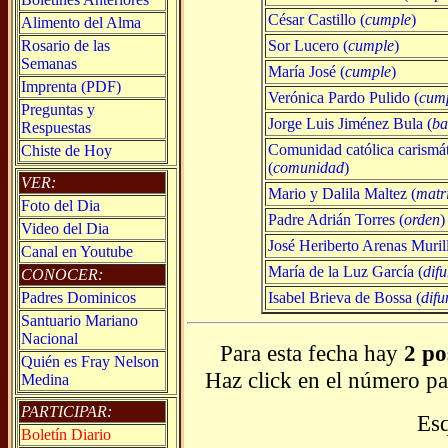
César Castillo (
cumple
)
Alimento del Alma
Sor Lucero (
cumple
)
Rosario de las
Semanas
María José (
cumple
)
Imprenta (PDF)
Verónica Pardo Pulido (
cum
Preguntas y
Jorge Luis Jiménez Bula (
ba
Respuestas
Comunidad católica carismá
Chiste de Hoy
(
comunidad
)
VER:
Mario y Dalila Maltez (
matr
Foto del Dia
Padre Adrián Torres (
orden
)
Video del Dia
José Heriberto Arenas Murill
Canal en Youtube
María de la Luz García (
difu
CONOCER:
Isabel Brieva de Bossa (
difu
Padres Dominicos
Santuario Mariano
Nacional
Para esta fecha hay
2 po
Quién es Fray Nelson
Haz click en el número pa
Medina
PARTICIPAR:
Es
Boletín Diario