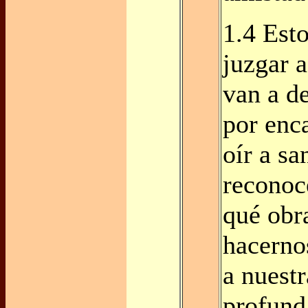
1.4 Est
juzgar a
van a d
por enc
oír a sa
reconoc
qué obr
hacerno
a nuest
profund