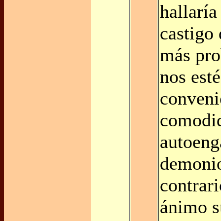
hallaría
castigo 
más pro
nos est
conveni
comodid
autoeng
demonio.
contrari
ánimo s