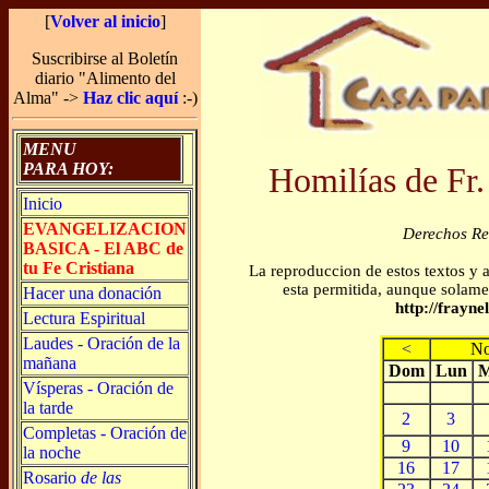
[
Volver al inicio
]
Suscribirse al Boletín
diario "Alimento del
Alma" ->
Haz clic aquí
:-)
MENU
PARA HOY:
Homilías de Fr.
Inicio
EVANGELIZACION
Derechos R
BASICA - El ABC de
tu Fe Cristiana
La reproduccion de estos textos y 
esta permitida, aunque solamen
Hacer una donación
http://frayn
Lectura Espiritual
Laudes - Oración de la
<
No
mañana
Dom
Lun
M
Vísperas - Oración de
la tarde
2
3
Completas - Oración de
9
10
la noche
16
17
Rosario
de las