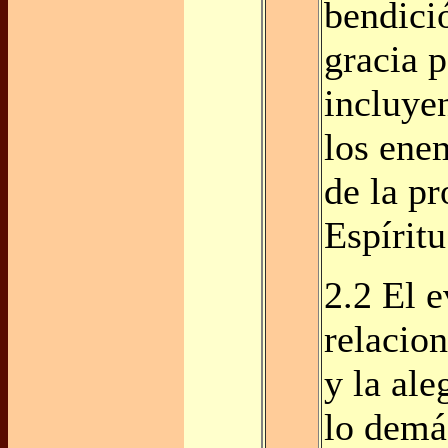
bendici
gracia p
incluye
los ene
de la p
Espíritu
2.2 El 
relacion
y la ale
lo demá