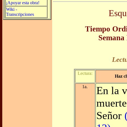
¡Apoyar esta obra!
Wiki -
Esqu
Transcripciones
Tiempo Ordi
Semana 
Lect
Lectura:
Haz cl
1a.
En la v
muerte
Señor