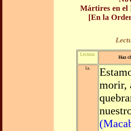
Mártires en e
[En la Orde
Lect
Lectura:
Haz cl
1a.
Estamo
morir, 
quebran
nuestr
(Macab