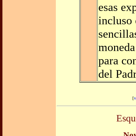
esas exp
incluso 
sencill
moneda 
para co
del Padr
[
v
Esqu
Nov