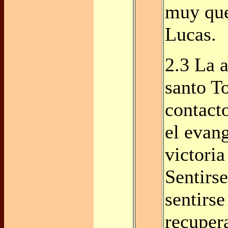
muy que
Lucas.
2.3 La a
santo T
contacto
el evang
victoria
Sentirs
sentirse
recuper