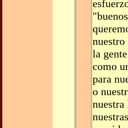
esfuerzo
"buenos
queremo
nuestro
la gent
como u
para nue
o nuestr
nuestra
nuestra