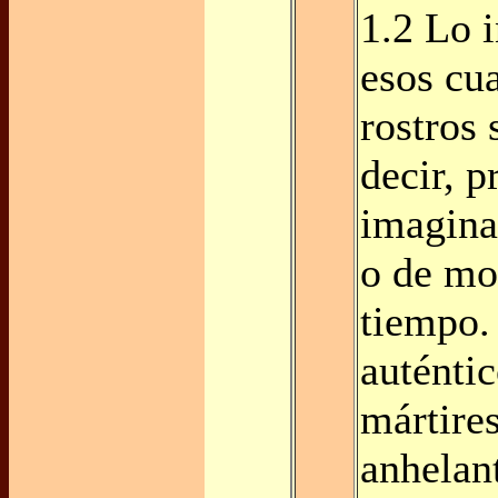
1.2 Lo i
esos cua
rostros 
decir, p
imagina
o de mo
tiempo.
auténtic
mártires
anhelant