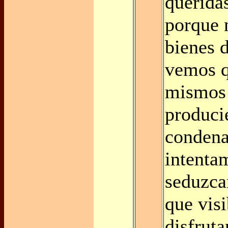
queridas
porque 
bienes d
vemos q
mismos 
produci
condena
intenta
seduzca
que vis
disfruta