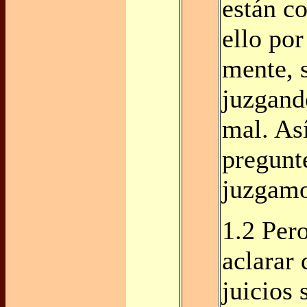
están co
ello por
mente, 
juzgand
mal. As
pregunt
juzgamo
1.2 Per
aclarar 
juicios 