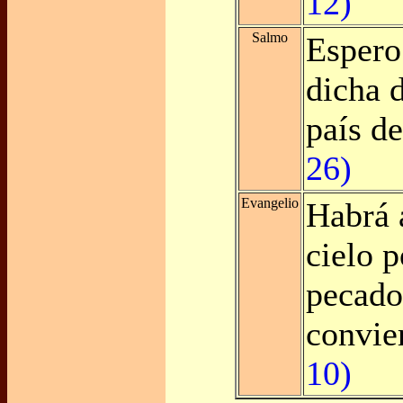
12)
Salmo
Espero
dicha d
país de
26)
Evangelio
Habrá a
cielo p
pecado
convie
10)