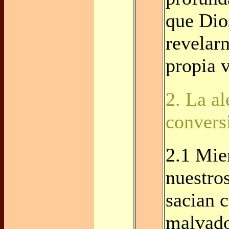
que Dio
revelar
propia 
2. La al
convers
2.1 Mie
nuestros
sacian 
malvado