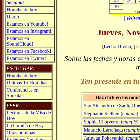
23
24
Semanas
30
Homilía de hoy
* El
Diario
[
Volve
Estamos en Youtube!
Jueves, No
Estamos en Instagram!
Estamos en
SoundCloud!
[
Lectio Divina
] [
L
Estamos en Facebook!
Sobre las fechas y horas 
Estamos en Twitter!
m
ESCUCHAR:
Homilía de hoy
Ten presente en tu
Ultimas 15 Homilías
Conferencias en
Spreaker
Haz click en los nom
San Alejandro de Sauli, Obi
LEER:
Lecturas de la Misa de
Stephanie Siefken (
cumple
)
Hoy
Sophie Charveron (
cumple
)
La homilía de Hoy
Mauricio Larrañaga (
cumple
Otras homilías
Jaruwan Pokavanich (
cumpl
Boletines Anteriores