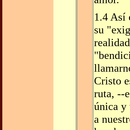
1.4 Así
su "exig
realida
"bendici
llamarn
Cristo 
ruta, --
única y 
a nuestr