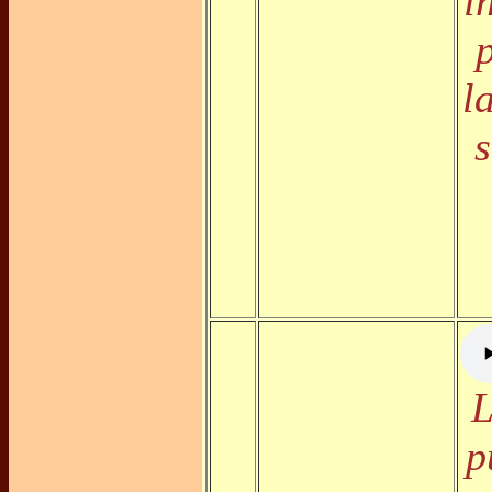
i
l
s
L
p