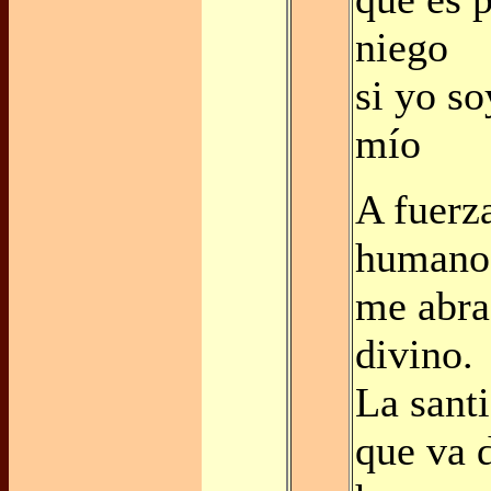
niego
si yo so
mío
A fuerz
humano
me abra
divino.
La sant
que va 