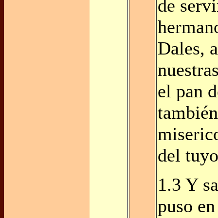
de servi
hermano
Dales, a
nuestra
el pan d
también
miseric
del tuyo
1.3 Y s
puso en