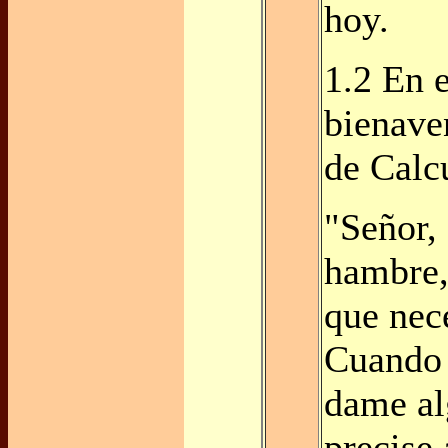
hoy.
1.2 En e
bienave
de Calcu
"Señor,
hambre,
que nec
Cuando 
dame al
precise 