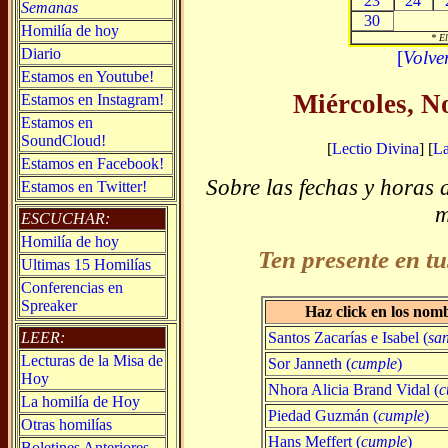
23
24
Semanas
30
Homilía de hoy
* El
Diario
[
Volve
Estamos en Youtube!
Miércoles, N
Estamos en Instagram!
Estamos en
SoundCloud!
[
Lectio Divina
] [
L
Estamos en Facebook!
Sobre las fechas y horas 
Estamos en Twitter!
m
ESCUCHAR:
Homilía de hoy
Ten presente en tu
Ultimas 15 Homilías
Conferencias en
Spreaker
Haz click en los nom
Santos Zacarías e Isabel (
san
LEER:
Lecturas de la Misa de
Sor Janneth (
cumple
)
Hoy
Nhora Alicia Brand Vidal (
c
La homilía de Hoy
Piedad Guzmán (
cumple
)
Otras homilías
Hans Meffert (
cumple
)
Boletines Anteriores