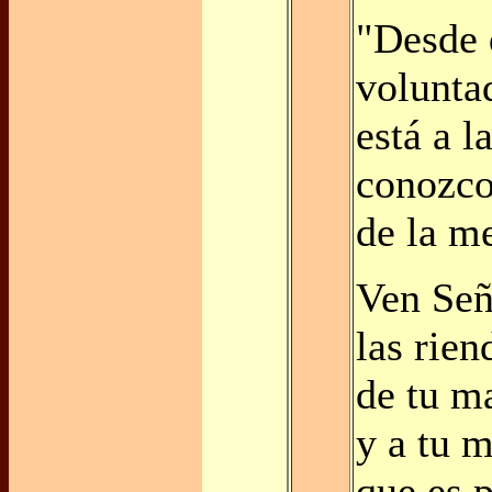
"Desde 
volunta
está a l
conozco
de la me
Ven Señ
las rien
de tu m
y a tu 
que es 