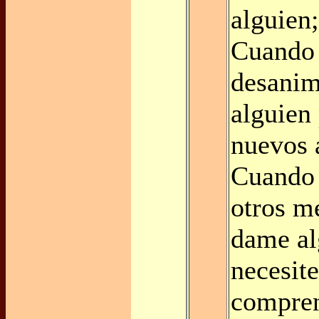
alguien;
Cuando 
desani
alguien 
nuevos 
Cuando 
otros m
dame al
necesit
compren