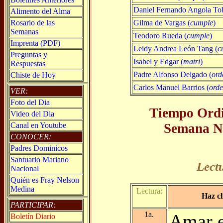
Daniel Fernando Angola Tob
Alimento del Alma
Gilma de Vargas (
cumple
)
Rosario de las
Semanas
Teodoro Rueda (
cumple
)
Imprenta (PDF)
Leidy Andrea León Tang (
c
Preguntas y
Isabel y Edgar (
matri
)
Respuestas
Padre Alfonso Delgado (
ord
Chiste de Hoy
Carlos Manuel Barrios (
ord
VER:
Foto del Dia
Tiempo Ordi
Video del Dia
Semana No
Canal en Youtube
CONOCER:
Padres Dominicos
Santuario Mariano
Lect
Nacional
Quién es Fray Nelson
Medina
Lectura:
Haz cl
PARTICIPAR:
1a.
Amar e
Boletín Diario