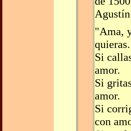
de 1500
Agustín
"Ama, y
quieras.
Si calla
amor.
Si grita
amor.
Si corri
con amo