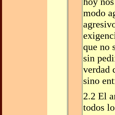
hoy nos
modo ag
agresivo
exigenc
que no 
sin pedi
verdad 
sino en
2.2 El 
todos lo