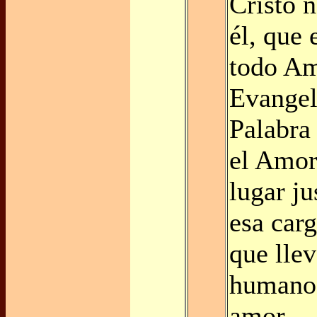
Cristo n
él, que 
todo Am
Evangel
Palabra
el Amor,
lugar ju
esa carg
que lle
humanos
amor.