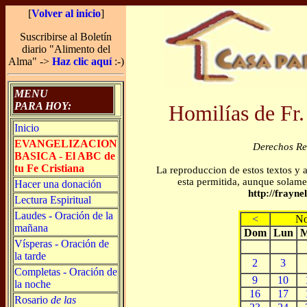
[
Volver al inicio
]
Suscribirse al Boletín
diario "Alimento del
Alma" ->
Haz clic aquí
:-)
MENU
PARA HOY:
Homilías de Fr.
Inicio
EVANGELIZACION
Derechos R
BASICA - El ABC de
tu Fe Cristiana
La reproduccion de estos textos y 
esta permitida, aunque solamen
Hacer una donación
http://frayn
Lectura Espiritual
Laudes - Oración de la
<
No
mañana
Dom
Lun
M
Vísperas - Oración de
la tarde
2
3
Completas - Oración de
9
10
la noche
16
17
Rosario
de las