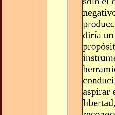
sólo el 
negativo
producc
diría u
propósi
instrume
herrami
conduci
aspirar 
libertad
reconoc