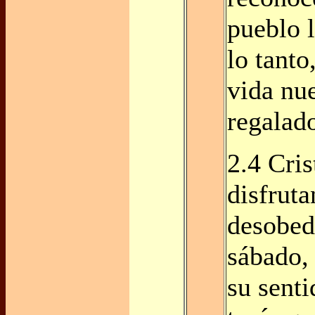
pueblo l
lo tanto
vida nu
regalad
2.4 Cris
disfruta
desobed
sábado,
su sent