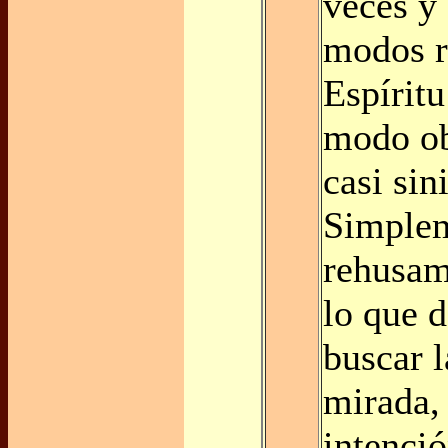
veces y
modos r
Espíritu
modo ob
casi sin
Simplem
rehusam
lo que 
buscar 
mirada,
intenci