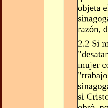
objeta e
sinagog
razón, 
2.2 Si 
"desatar
mujer 
"trabajo
sinagog
si Cris
obró, no