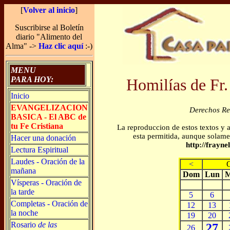
[
Volver al inicio
]
Suscribirse al Boletín
diario "Alimento del
Alma" ->
Haz clic aquí
:-)
MENU
PARA HOY:
Homilías de Fr.
Inicio
EVANGELIZACION
Derechos R
BASICA - El ABC de
tu Fe Cristiana
La reproduccion de estos textos y 
esta permitida, aunque solamen
Hacer una donación
http://frayn
Lectura Espiritual
Laudes - Oración de la
<
mañana
Dom
Lun
M
Vísperas - Oración de
la tarde
5
6
Completas - Oración de
12
13
la noche
19
20
Rosario
de las
27
26