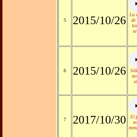
La 
2015/10/26
5
de
lo
se
2015/10/26
6
Sól
no
s
2017/10/30
El 
7
no
inm