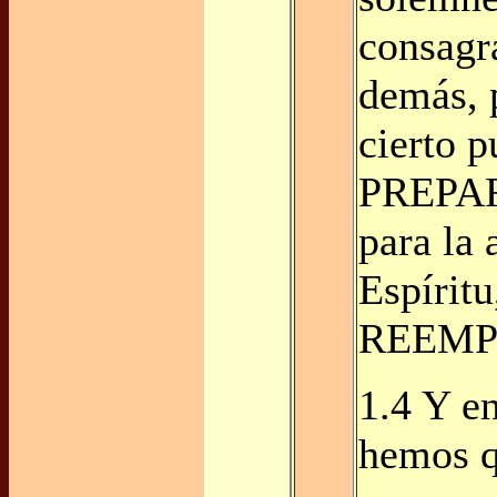
consagr
demás, 
cierto p
PREPAR
para la 
Espíritu
REEMP
1.4 Y en
hemos q