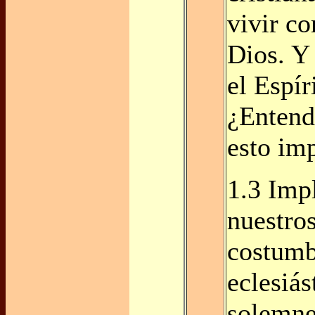
vivir c
Dios. Y 
el Espír
¿Entend
esto im
1.3 Imp
nuestro
costumb
eclesiás
solemne