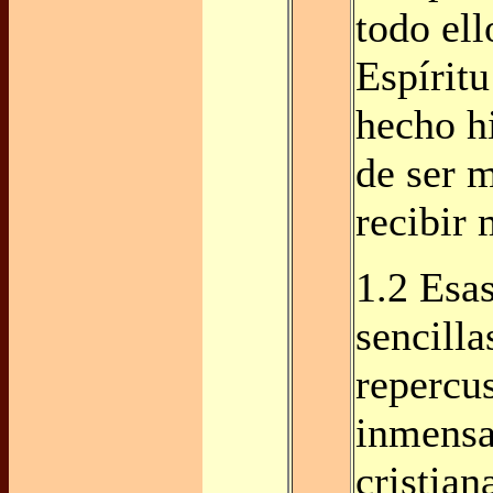
todo ell
Espírit
hecho h
de ser m
recibir 
1.2 Esas
sencilla
repercu
inmensa
cristian