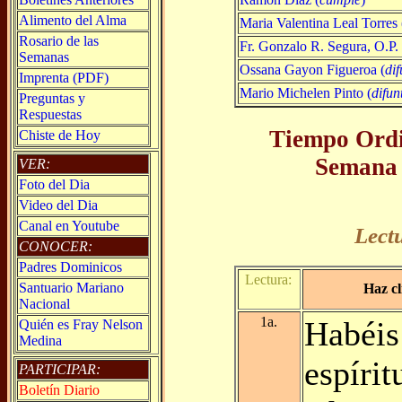
Alimento del Alma
Maria Valentina Leal Torres 
Rosario de las
Fr. Gonzalo R. Segura, O.P. 
Semanas
Ossana Gayon Figueroa (
di
Imprenta (PDF)
Mario Michelen Pinto (
difun
Preguntas y
Respuestas
Tiempo Ordi
Chiste de Hoy
Semana 
VER:
Foto del Dia
Video del Dia
Canal en Youtube
Lect
CONOCER:
Padres Dominicos
Lectura:
Santuario Mariano
Haz cl
Nacional
1a.
Habéis
Quién es Fray Nelson
Medina
espírit
PARTICIPAR:
Boletín Diario