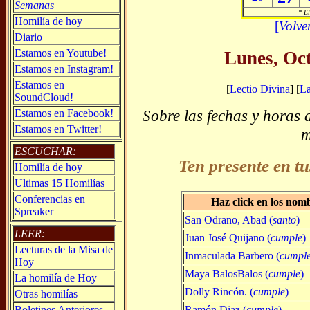
Semanas
* El
Homilía de hoy
[
Volve
Diario
Estamos en Youtube!
Lunes, Oc
Estamos en Instagram!
Estamos en
[
Lectio Divina
] [
L
SoundCloud!
Sobre las fechas y horas 
Estamos en Facebook!
Estamos en Twitter!
m
ESCUCHAR:
Ten presente en tu
Homilía de hoy
Ultimas 15 Homilías
Conferencias en
Haz click en los nom
Spreaker
San Odrano, Abad (
santo
)
LEER:
Juan José Quijano (
cumple
)
Lecturas de la Misa de
Inmaculada Barbero (
cumpl
Hoy
Maya BalosBalos (
cumple
)
La homilía de Hoy
Dolly Rincón. (
cumple
)
Otras homilías
Ramón Diaz (
cumple
)
Boletines Anteriores