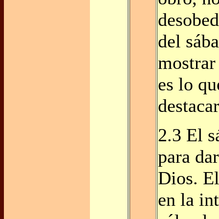
desobed
del sáb
mostrar
es lo q
destacar
2.3 El s
para dar
Dios. El
en la in