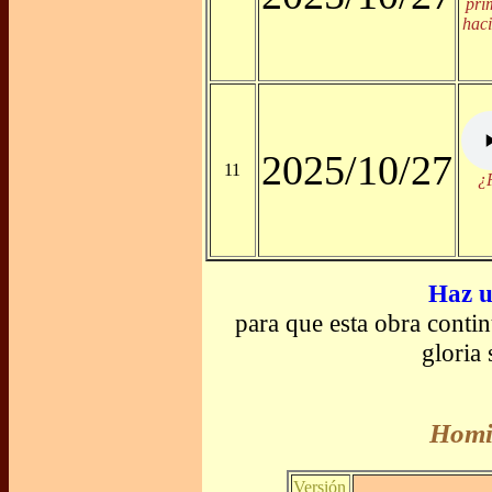
pri
haci
2025/10/27
11
¿P
Haz u
para que esta obra conti
gloria
Homil
Versión