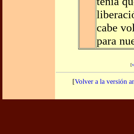
tenía qu
liberaci
cabe vo
para nu
[
v
[
Volver a la versión a