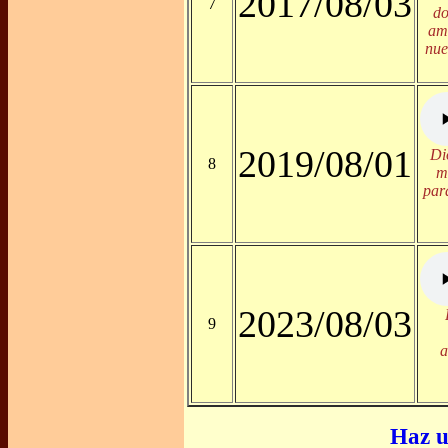
2017/08/03
7
do
am
nue
2019/08/01
Di
8
m
par
2023/08/03
9
a
Haz u