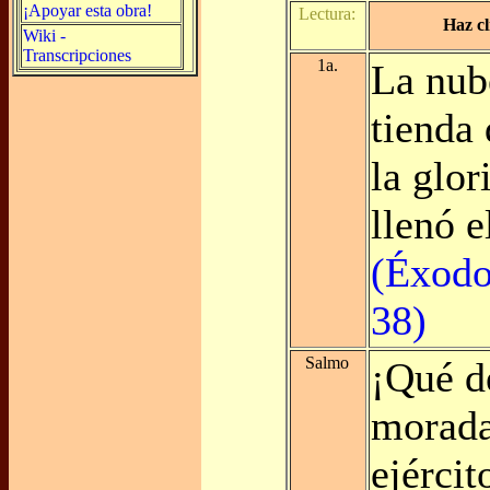
¡Apoyar esta obra!
Lectura:
Haz cl
Wiki -
Transcripciones
1a.
La nub
tienda 
la glor
llenó e
(Éxodo
38)
Salmo
¡Qué d
morada
ejércit