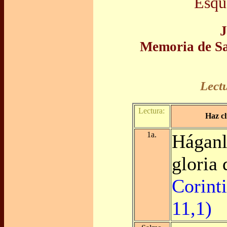
Esqu
J
Memoria de Sa
Lect
Lectura:
Haz cl
1a.
Háganl
gloria
Corint
11,1)