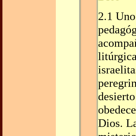
2.1 Uno
pedagóg
acompa
litúrgic
israelit
peregrin
desierto
obedece
Dios. L