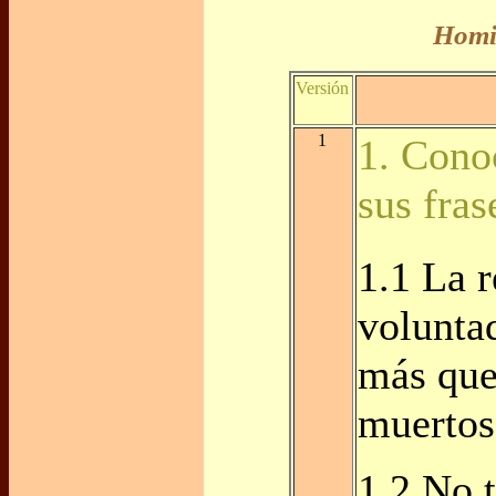
Homil
Versión
1
1. Cono
sus fras
1.1 La r
volunta
más que 
muertos
1.2 No 