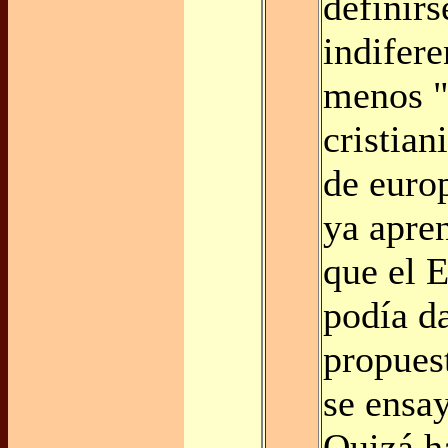
definir
indifer
menos "
cristia
de euro
ya apre
que el E
podía da
propuest
se ensay
Quizá ha