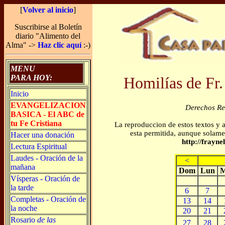
[
Volver al inicio
]
Suscribirse al Boletín
diario "Alimento del
Alma" ->
Haz clic aquí
:-)
MENU
PARA HOY:
Homilías de Fr.
Inicio
EVANGELIZACION
Derechos R
BASICA - El ABC de
tu Fe Cristiana
La reproduccion de estos textos y 
esta permitida, aunque solamen
Hacer una donación
http://frayn
Lectura Espiritual
Laudes - Oración de la
<
mañana
Dom
Lun
M
Vísperas - Oración de
la tarde
6
7
Completas - Oración de
13
14
la noche
20
21
Rosario
de las
27
28