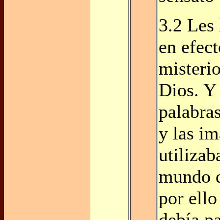
3.2 Les 
en efect
misteri
Dios. Y
palabras
y las i
utilizab
mundo d
por ello
debía pa