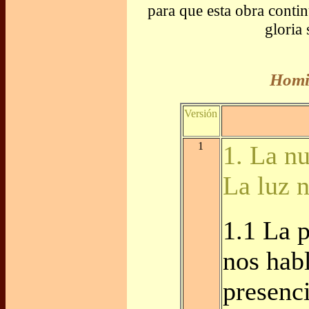
para que esta obra conti
gloria
Homil
Versión
1
1. La n
La luz 
1.1 La 
nos habl
presenc