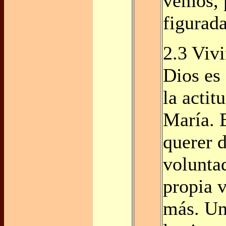
vemos, 
figurad
2.3 Vivi
Dios es
la actit
María. 
querer 
volunta
propia v
más. Un