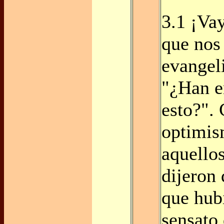
3.1 ¡Va
que nos 
evangel
"¿Han e
esto?".
optimis
aquello
dijeron 
que hub
sensato