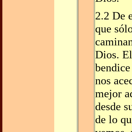
2.2 De 
que sól
caminan
Dios. E
bendice 
nos ace
mejor a
desde s
de lo q