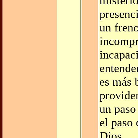
misterio
presenci
un fren
incompr
incapac
entender
es más b
provide
un paso
el paso 
Dios.