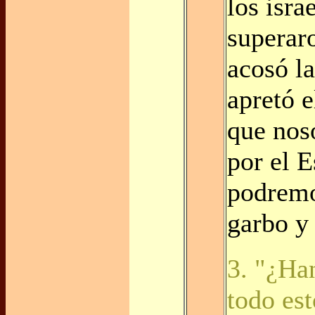
los isra
superar
acosó la
apretó 
que nos
por el E
podremo
garbo y
3. "¿Ha
todo es