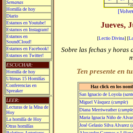
Semanas
* El
Homilía de hoy
[
Volve
Diario
Estamos en Youtube!
Jueves, J
Estamos en Instagram!
Estamos en
[
Lectio Divina
] [
L
SoundCloud!
Sobre las fechas y horas 
Estamos en Facebook!
Estamos en Twitter!
m
ESCUCHAR:
Ten presente en tu
Homilía de hoy
Ultimas 15 Homilías
Conferencias en
Haz click en los nom
Spreaker
San Ignacio de Loyola (
sant
LEER:
Miguel Vásquez (
cumple
)
Lecturas de la Misa de
Diana Merriweather (
cumpl
Hoy
Maria Ignacia Niño de Alvar
La homilía de Hoy
José Gelasio Silva Alvarez (
Otras homilías
Alexander Campos y Liliana 
Boletines Anteriores