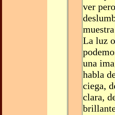
ver per
deslumb
muestra
La luz 
podemos
una ima
habla d
ciega, 
clara, 
brillant