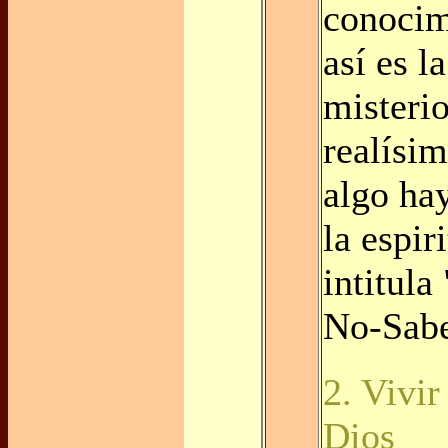
conocim
así es l
misteri
realísi
algo hay
la espir
intitula
No-Sabe
2. Vivir
Dios