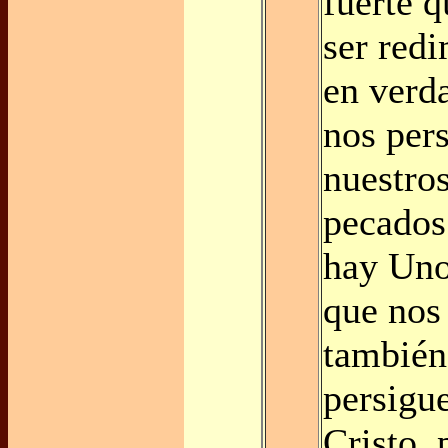
fuerte 
ser red
en verda
nos per
nuestro
pecados
hay Uno
que nos
también
persigu
Cristo, 