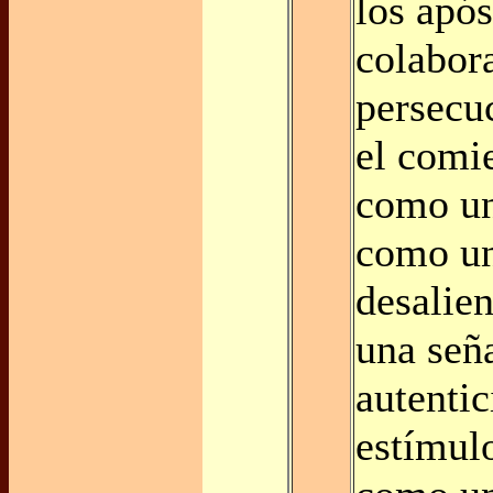
los após
colabor
persecu
el comi
como un
como un
desalie
una señ
autenti
estímul