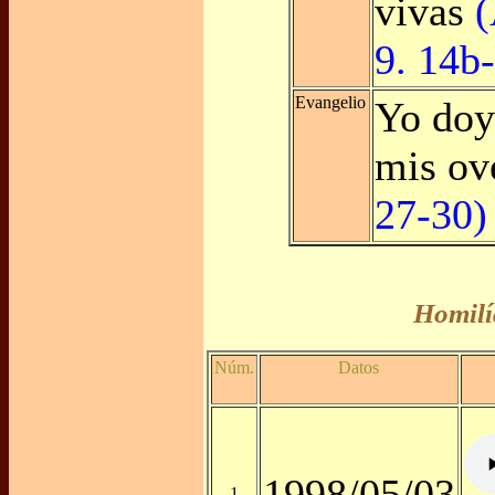
vivas
(
9. 14b
Evangelio
Yo doy 
mis ov
27-30)
Homilí
Núm.
Datos
1998/05/03
1