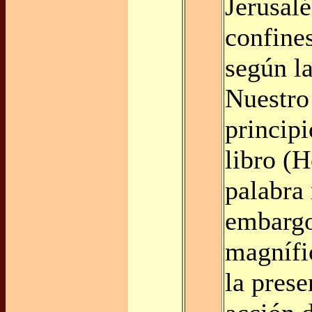
Jerusalé
confine
según l
Nuestro 
princip
libro (H
palabra 
embargo
magnífi
la prese