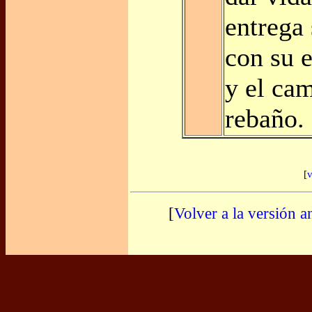
entrega
con su e
y el cam
rebaño.
[
v
[
Volver a la versión a