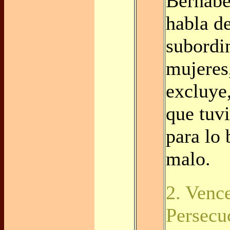
Bernabé
habla de
subordi
mujeres,
excluye
que tuvi
para lo 
malo.
2. Venc
Persecu