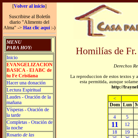
[
Volver al inicio
]
Suscribirse al Boletín
diario "Alimento del
Alma" ->
Haz clic aquí
:-)
MENU
PARA HOY:
Homilías de Fr.
Inicio
EVANGELIZACION
Derechos R
BASICA - El ABC de
tu Fe Cristiana
La reproduccion de estos textos y 
esta permitida, aunque solamen
Hacer una donación
http://frayn
Lectura Espiritual
Laudes - Oración de la
<
mañana
Dom
Lun
M
Vísperas - Oración de
la tarde
4
5
Completas - Oración de
11
12
la noche
18
19
Rosario
de las