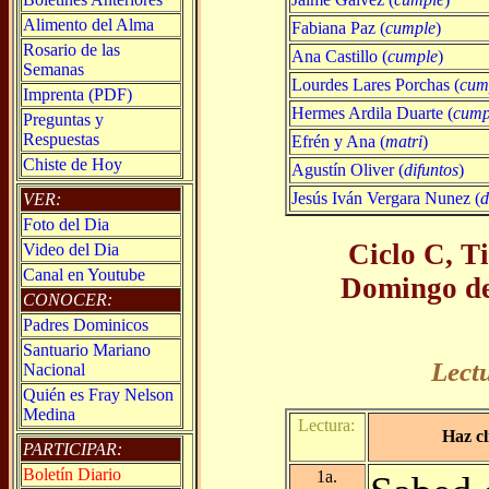
Alimento del Alma
Fabiana Paz (
cumple
)
Rosario de las
Ana Castillo (
cumple
)
Semanas
Lourdes Lares Porchas (
cum
Imprenta (PDF)
Hermes Ardila Duarte (
cump
Preguntas y
Respuestas
Efrén y Ana (
matri
)
Chiste de Hoy
Agustín Oliver (
difuntos
)
Jesús Iván Vergara Nunez (
d
VER:
Foto del Dia
Ciclo C, T
Video del Dia
Canal en Youtube
Domingo de
CONOCER:
Padres Dominicos
Santuario Mariano
Lect
Nacional
Quién es Fray Nelson
Medina
Lectura:
Haz cl
PARTICIPAR:
Boletín Diario
1a.