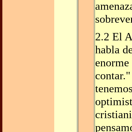
amenaza
sobreve
2.2 El 
habla d
enorme 
contar.
tenemos
optimist
cristia
pensamo