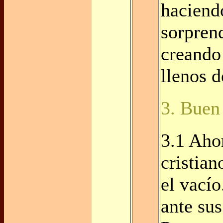
haciend
sorpren
creando
llenos d
3. Buen
3.1 Ahor
cristian
el vací
ante sus