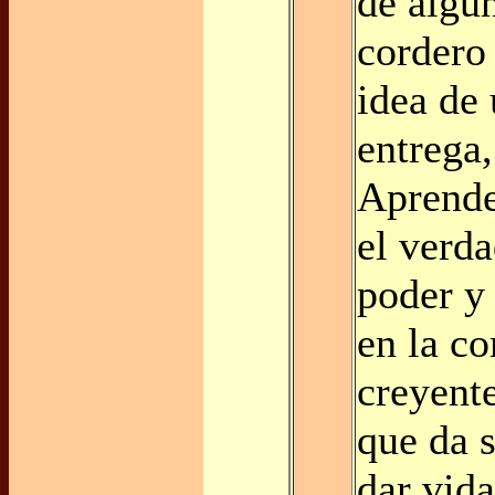
de algú
cordero 
idea de
entrega,
Aprende
el verda
poder y 
en la c
creyente
que da 
dar vida