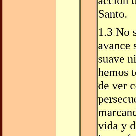
acción d
Santo.
1.3 No s
avance s
suave ni
hemos t
de ver 
persecu
marcand
vida y d