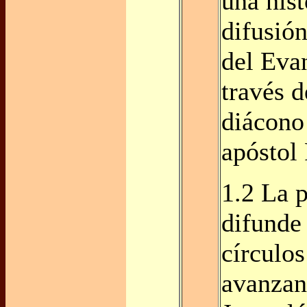
una hist
difusió
del Evan
través d
diácono
apóstol
1.2 La p
difunde
círculos
avanzan