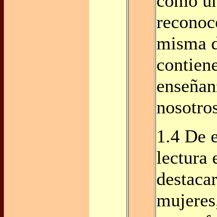
como u
reconoc
misma d
contien
enseñan
nosotros
1.4 De 
lectura
destacar
mujeres