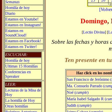
25
26
Semanas
* El
Homilía de hoy
[
Volve
Diario
Estamos en Youtube!
Domingo
,
Estamos en Instagram!
Estamos en
[
Lectio Divina
] [
L
SoundCloud!
Sobre las fechas y horas 
Estamos en Facebook!
Estamos en Twitter!
m
ESCUCHAR:
Ten presente en tu
Homilía de hoy
Ultimas 15 Homilías
Conferencias en
Haz click en los nom
Spreaker
San Francisco de Jerónimo (
LEER:
Ma. Consuelo Parrado (
cum
Lecturas de la Misa de
Noé (
cumple
)
Hoy
María Isabel Salgado R (
cum
La homilía de Hoy
Judith (
cumple
)
Otras homilías
Jaime Galvez (
cumple
)
Boletines Anteriores