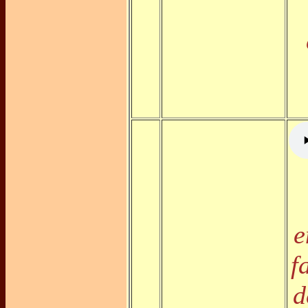
e
f
d