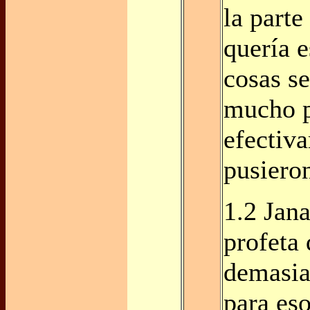
la parte
quería e
cosas se
mucho 
efectiv
pusiero
1.2 Jana
profeta 
demasia
para es