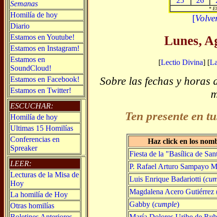
25
26
Semanas
* El
Homilía de hoy
[
Volve
Diario
Estamos en Youtube!
Lunes, A
Estamos en Instagram!
Estamos en
[
Lectio Divina
] [
L
SoundCloud!
Sobre las fechas y horas 
Estamos en Facebook!
Estamos en Twitter!
m
ESCUCHAR:
Ten presente en tu
Homilía de hoy
Ultimas 15 Homilías
Conferencias en
Haz click en los nom
Spreaker
Fiesta de la "Basílica de Sa
LEER:
P. Rafael Arturo Sampayo M
Lecturas de la Misa de
Luis Enrique Badariotti (
cum
Hoy
Magdalena Acero Gutiérrez 
La homilía de Hoy
Gabby (
cumple
)
Otras homilías
María Dolores Uribe de Rubi
Boletines Anteriores