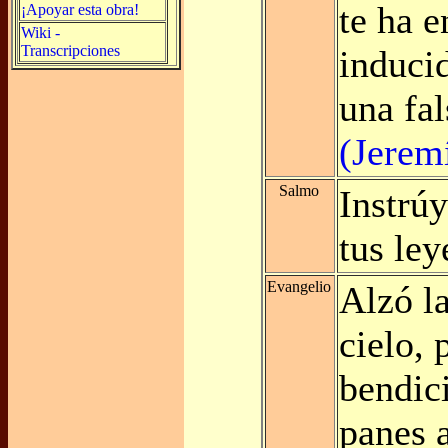
te ha e
¡Apoyar esta obra!
Wiki -
Transcripciones
induci
una fa
(Jerem
Salmo
Instrú
tus le
Evangelio
Alzó l
cielo, 
bendici
panes a