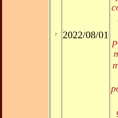
c
2022/08/01
7
p
m
m
p