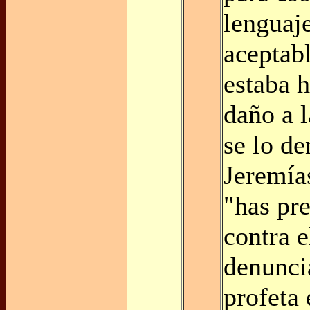
lenguaj
aceptabl
estaba 
daño a 
se lo d
Jeremías
"has pr
contra e
denunci
profeta 