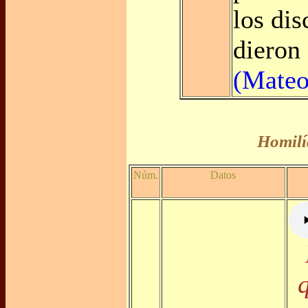
los dis
dieron 
(Mateo
Homilí
Núm.
Datos