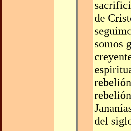
sacrific
de Cris
seguimo
somos g
creyent
espiritu
rebelión
rebelió
Jananías
del sig