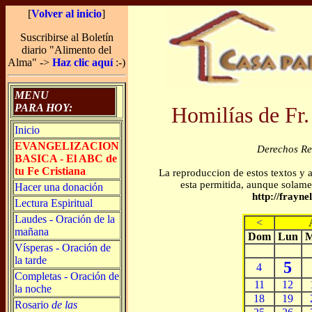
[
Volver al inicio
]
Suscribirse al Boletín
diario "Alimento del
Alma" ->
Haz clic aquí
:-)
MENU
PARA HOY:
Homilías de Fr.
Inicio
EVANGELIZACION
Derechos R
BASICA - El ABC de
tu Fe Cristiana
La reproduccion de estos textos y 
esta permitida, aunque solamen
Hacer una donación
http://frayn
Lectura Espiritual
Laudes - Oración de la
<
mañana
Dom
Lun
M
Vísperas - Oración de
la tarde
5
4
Completas - Oración de
11
12
la noche
18
19
Rosario
de las