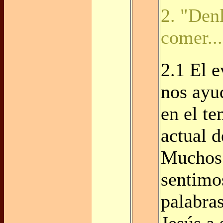
2. "Den
comer...
2.1 El 
nos ayu
en el t
actual 
Muchos
sentimo
palabra
Jesús a 