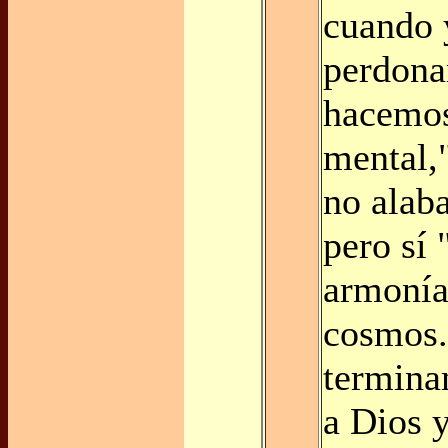
cuando 
perdona
hacemos
mental,
no alab
pero sí
armonía
cosmos.
termin
a Dios 