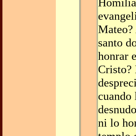
Homilía
evangel
Mateo? 
santo d
honrar 
Cristo?
despreci
cuando 
desnudo
ni lo ho
templo 