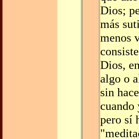
Dios; pe
más sut
menos v
consist
Dios, en
algo o 
sin hac
cuando 
pero sí
"medita