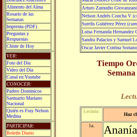
Alimento del Alma
Arturo Zamudio Giovanzani
Rosario de las
Nelson Andrés Concha V (
c
Semanas
Surelis Gutiérrez Pérez (
cum
Imprenta (PDF)
Luisa Fernanda Hernandez G
Preguntas y
Respuestas
Sandra Palacios y Samuel L
Chiste de Hoy
Oscar Javier Cotrina Soriano
VER:
Tiempo Ord
Foto del Dia
Video del Dia
Semana 
Canal en Youtube
CONOCER:
Padres Dominicos
Lect
Santuario Mariano
Nacional
Quién es Fray Nelson
Lectura:
Haz cl
Medina
1a.
PARTICIPAR:
Ananía
Boletín Diario