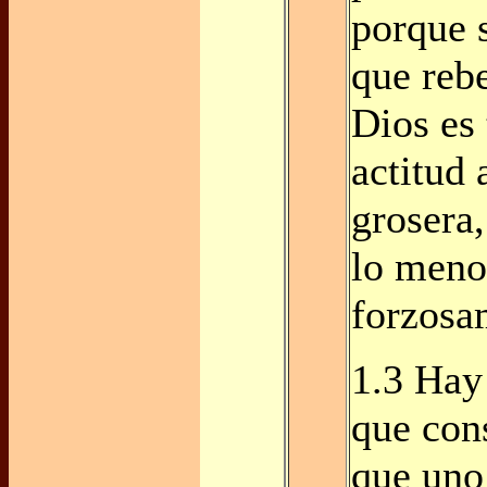
porque 
que rebe
Dios es
actitud 
grosera,
lo meno
forzosa
1.3 Hay
que cons
que uno