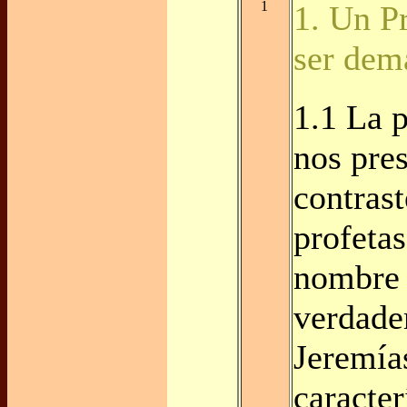
1
1. Un P
ser dem
1.1 La 
nos pres
contrast
profetas
nombre 
verdade
Jeremía
caracter