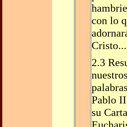
hambrie
con lo q
adornar
Cristo...
2.3 Res
nuestros
palabra
Pablo II
su Cart
Eucharis