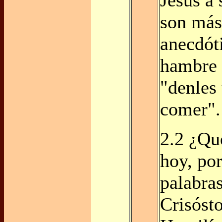
son más
anecdóti
hambre 
"denles
comer".
2.2 ¿Qu
hoy, por
palabra
Crisóst