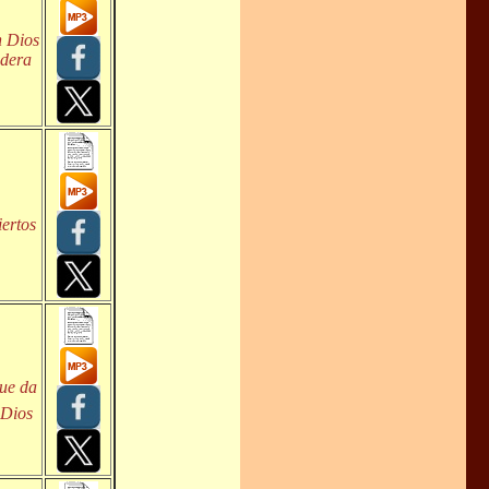
n Dios
adera
iertos
que da
 Dios