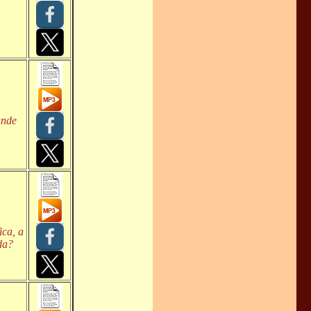
ande
ica, a
da?