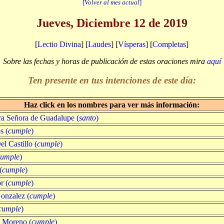
[
Volver al mes actual
]
Jueves, Diciembre 12 de 2019
[
Lectio Divina
] [
Laudes
] [
Vísperas
] [
Completas
]
Sobre las fechas y horas de publicación de estas oraciones mira
aquí
Ten presente en tus intenciones de este día:
Haz click en los nombres para ver más información:
ra Señora de Guadalupe (
santo
)
s (
cumple
)
l Castillo (
cumple
)
cumple
)
(
cumple
)
r (
cumple
)
onzalez (
cumple
)
cumple
)
n Moreno (
cumple
)