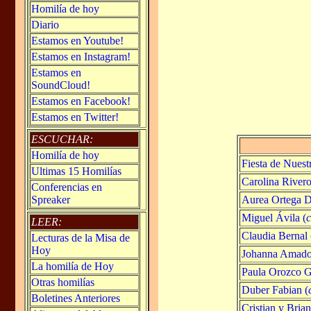
Homilía de hoy
Diario
Estamos en Youtube!
Estamos en Instagram!
Estamos en
SoundCloud!
Estamos en Facebook!
Estamos en Twitter!
ESCUCHAR:
Homilía de hoy
Fiesta de Nuest
Ultimas 15 Homilías
Carolina Rivero
Conferencias en
Aurea Ortega De
Spreaker
Miguel Ávila (
LEER:
Claudia Bernal 
Lecturas de la Misa de
Hoy
Johanna Amado
La homilía de Hoy
Paula Orozco G
Otras homilías
Duber Fabian (
Boletines Anteriores
Cristian y Bria