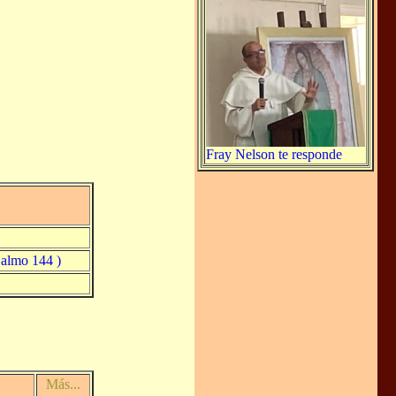
Fray Nelson te responde
Salmo 144 )
Más...