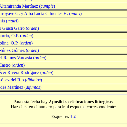
Altamiranda Martínez (
cumple
)
rroyave G. y Alba Lucia Cifuentes H. (
matri
)
hia (
matri
)
 Giusti Garro (
orden
)
rrio, O.P. (
orden
)
lina, O.P. (
orden
)
 Núñez Gómez (
orden
)
ael Ramos Varcasía (
orden
)
astro (
orden
)
écer Rivera Rodríguez (
orden
)
ópez del Río (
difuntos
)
des Martínez (
difuntos
)
Para esta fecha hay
2 posibles celebraciones litúrgicas
.
Haz click en el número para ir al esquema correspondiente:
Esquema:
1
2