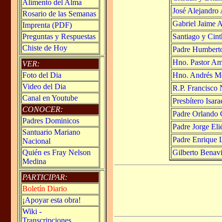
Alimento del Alma
José Alejandro 
Rosario de las Semanas
Gabriel Jaime A
Imprenta (PDF)
Santiago y Cint
Preguntas y Respuestas
Chiste de Hoy
Padre Humberto
Hno. Pastor Amu
VER:
Hno. Andrés Mo
Foto del Dia
Video del Dia
R.P. Francisco
Canal en Youtube
Presbítero Isar
CONOCER:
Padre Orlando C
Padres Dominicos
Padre Jorge Eli
Santuario Mariano
Padre Enrique L
Nacional
Gilberto Benavi
Quién es Fray Nelson
Medina
PARTICIPAR:
Boletín Diario
¡Apoyar esta obra!
Wiki -
Transcripciones