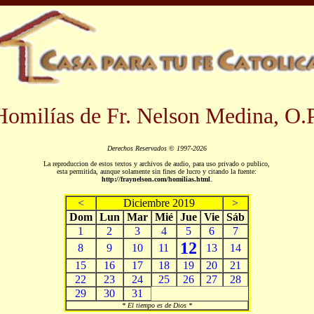
Homilías de Fr. Nelson Medina, O.P
Derechos Reservados © 1997-2026
La reproduccion de estos textos y archivos de audio, para uso privado o publico,
esta permitida, aunque solamente sin fines de lucro y citando la fuente:
http://fraynelson.com/homilias.html
.
<
Diciembre 2019
>
Dom
Lun
Mar
Mié
Jue
Vie
Sáb
1
2
3
4
5
6
7
12
8
9
10
11
13
14
15
16
17
18
19
20
21
22
23
24
25
26
27
28
29
30
31
* El tiempo es de Dios *