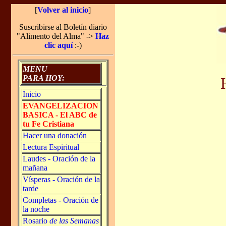
[
Volver al inicio
]
Suscribirse al Boletín diario
"Alimento del Alma" ->
Haz
clic aquí
:-)
MENU
PARA HOY:
Inicio
EVANGELIZACION
BASICA - El ABC de
tu Fe Cristiana
Hacer una donación
Lectura Espiritual
Laudes - Oración de la
mañana
Vísperas - Oración de la
tarde
Completas - Oración de
la noche
Rosario
de las Semanas