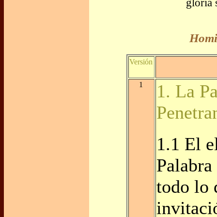
gloria
Homil
Versión
1
1. La P
Penetra
1.1 El e
Palabra
todo lo
invitaci