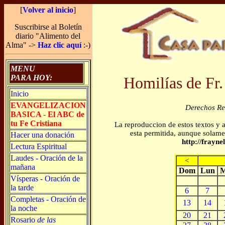
[
Volver al inicio
]
Suscribirse al Boletín
diario "Alimento del
Alma" ->
Haz clic aquí
:-)
MENU
PARA HOY:
Homilías de Fr.
Inicio
EVANGELIZACION
Derechos R
BASICA - El ABC de
tu Fe Cristiana
La reproduccion de estos textos y 
esta permitida, aunque solamen
Hacer una donación
http://frayn
Lectura Espiritual
Laudes - Oración de la
<
mañana
Dom
Lun
M
Vísperas - Oración de
la tarde
6
7
Completas - Oración de
13
14
la noche
20
21
Rosario
de las