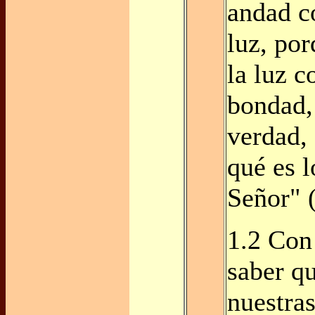
andad c
luz, por
la luz c
bondad, 
verdad,
qué es l
Señor" 
1.2 Con
saber q
nuestras