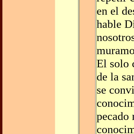
en el de
hable D
nosotro
muramos
El solo
de la sa
se convi
conocim
pecado 
conocim