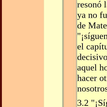
resonó 
ya no fu
de Mate
"¡sígue
el capít
decisivo
aquel h
hacer ot
nosotros
3.2 "¡S