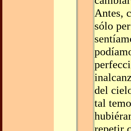
Antes, c
sólo pe
sentíam
podíamo
perfecci
inalcanz
del ciel
tal tem
hubiéra
repetir 