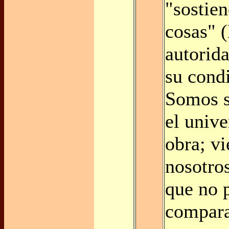
"sostien
cosas" 
autorid
su condi
Somos s
el univ
obra; vi
nosotro
que no 
compara