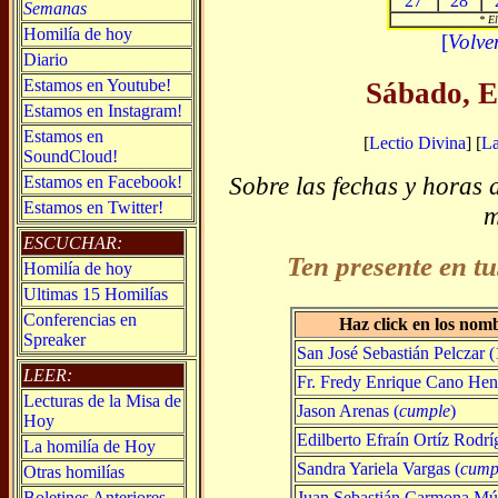
27
28
Semanas
* El
Homilía de hoy
[
Volve
Diario
Estamos en Youtube!
Sábado, E
Estamos en Instagram!
Estamos en
[
Lectio Divina
] [
L
SoundCloud!
Sobre las fechas y horas 
Estamos en Facebook!
Estamos en Twitter!
m
ESCUCHAR:
Ten presente en tu
Homilía de hoy
Ultimas 15 Homilías
Conferencias en
Haz click en los nom
Spreaker
San José Sebastián Pelczar 
LEER:
Fr. Fredy Enrique Cano Hena
Lecturas de la Misa de
Jason Arenas (
cumple
)
Hoy
Edilberto Efraín Ortíz Rodrí
La homilía de Hoy
Sandra Yariela Vargas (
cump
Otras homilías
Juan Sebastián Carmona Mú
Boletines Anteriores