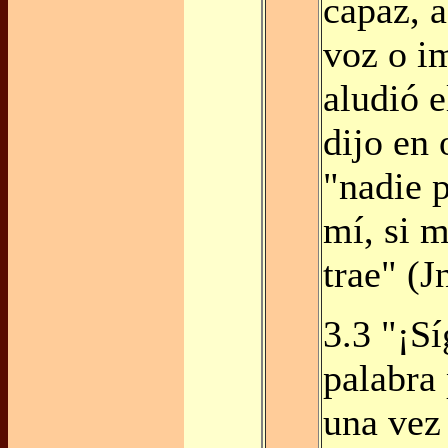
capaz, a
voz o im
aludió 
dijo en 
"nadie 
mí, si m
trae" (J
3.3 "¡S
palabra
una vez