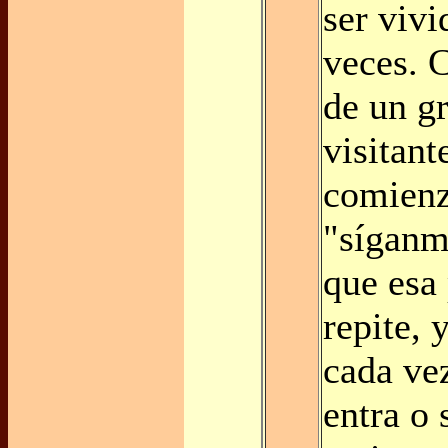
ser viv
veces. 
de un g
visitant
comienz
"síganm
que esa 
repite, 
cada ve
entra o 