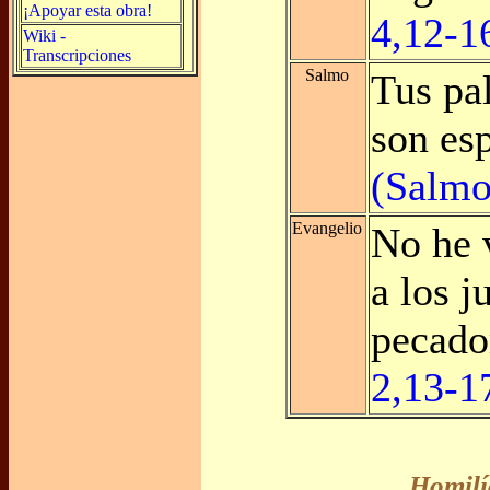
¡Apoyar esta obra!
4,12-1
Wiki -
Transcripciones
Salmo
Tus pa
son esp
(Salmo
Evangelio
No he 
a los j
pecad
2,13-1
Homilí