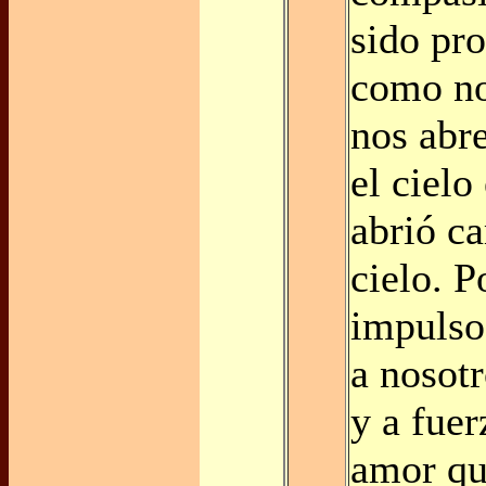
sido pr
como no
nos abr
el cielo
abrió c
cielo. 
impulso
a nosot
y a fue
amor qu