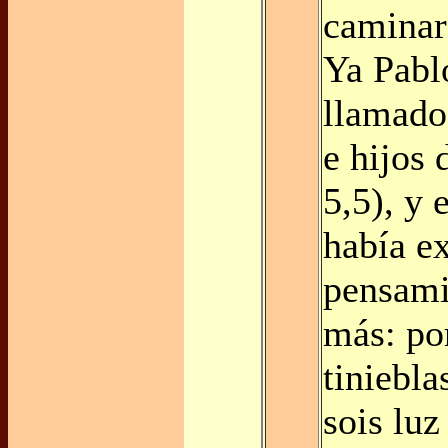
caminar
Ya Pabl
llamado 
e hijos 
5,5), y 
había ex
pensami
más: po
tiniebla
sois luz