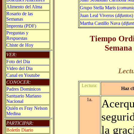
Alimento del Alma
Grupo Stella Maris (
comuni
Rosario de las
Juan Leal Viveros (
difuntos
)
Semanas
Martha Castillo Nava (
difun
Imprenta (PDF)
Preguntas y
Tiempo Ordi
Respuestas
Chiste de Hoy
Semana 
VER:
Foto del Dia
Video del Dia
Lect
Canal en Youtube
CONOCER:
Lectura:
Haz cl
Padres Dominicos
Santuario Mariano
1a.
Acerq
Nacional
Quién es Fray Nelson
segurid
Medina
PARTICIPAR:
la gra
Boletín Diario