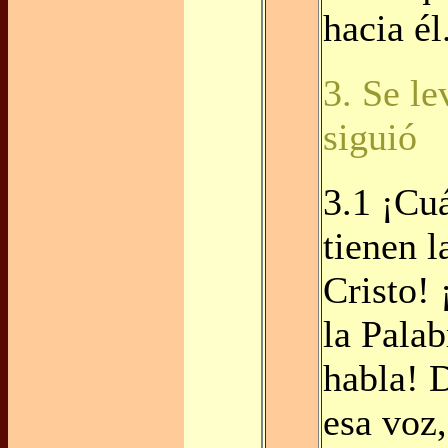
hacia él
3. Se le
siguió
3.1 ¡Cu
tienen l
Cristo!
la Pala
habla! 
esa voz