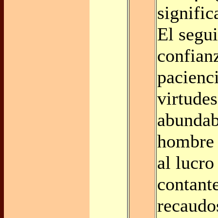
signifi
El segu
confian
pacienc
virtude
abundab
hombre
al lucr
contant
recaudo