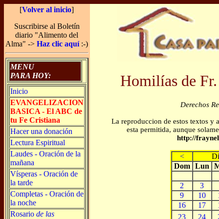
[
Volver al inicio
]
Suscribirse al Boletín
diario "Alimento del
Alma" ->
Haz clic aquí
:-)
MENU
PARA HOY:
Homilías de Fr.
Inicio
EVANGELIZACION
Derechos R
BASICA - El ABC de
tu Fe Cristiana
La reproduccion de estos textos y 
esta permitida, aunque solamen
Hacer una donación
http://frayn
Lectura Espiritual
Laudes - Oración de la
<
D
mañana
Dom
Lun
M
Vísperas - Oración de
la tarde
2
3
Completas - Oración de
9
10
la noche
16
17
Rosario
de las
23
24