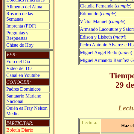
Claudia Fernanda (
cumple
)
Alimento del Alma
Edmundo (
cumple
)
Rosario de las
Semanas
Víctor Manuel (
cumple
)
Imprenta (PDF)
Armando Lacouture y Salom
Preguntas y
Edison y Lisbeth (
matri
)
Respuestas
Pedro Antonio Alvarez e Hig
Chiste de Hoy
Miguel Angel Bello (
orden
)
VER:
Miguel Armando Ramírez G
Foto del Dia
Video del Dia
Tiempo
Canal en Youtube
CONOCER:
29 d
Padres Dominicos
Santuario Mariano
Nacional
Lect
Quién es Fray Nelson
Medina
Lectura:
PARTICIPAR:
Haz cl
Boletín Diario