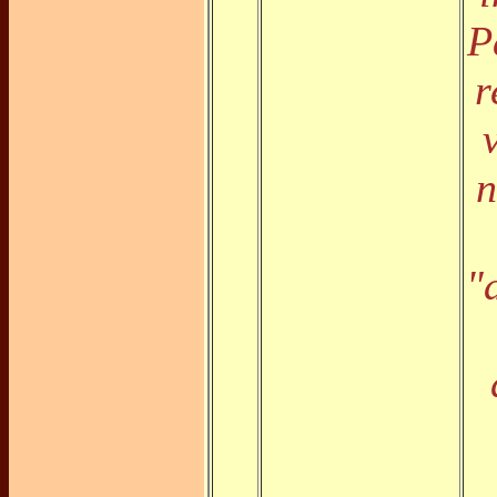
P
r
n
"