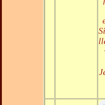
S
l
J