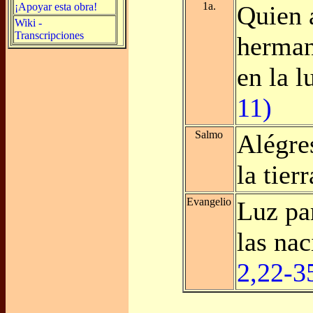
1a.
¡Apoyar esta obra!
Quien 
Wiki -
Transcripciones
herma
en la 
11)
Salmo
Alégres
la tier
Evangelio
Luz pa
las na
2,22-3