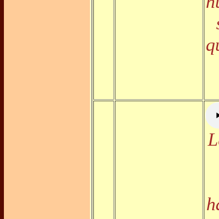
h
q
L
h