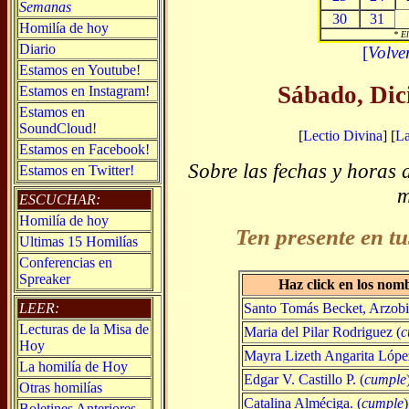
Semanas
30
31
Homilía de hoy
* El
Diario
[
Volve
Estamos en Youtube!
Sábado, Dic
Estamos en Instagram!
Estamos en
SoundCloud!
[
Lectio Divina
] [
L
Estamos en Facebook!
Sobre las fechas y horas 
Estamos en Twitter!
m
ESCUCHAR:
Homilía de hoy
Ten presente en tu
Ultimas 15 Homilías
Conferencias en
Spreaker
Haz click en los nom
Santo Tomás Becket, Arzobis
LEER:
Lecturas de la Misa de
Maria del Pilar Rodriguez (
c
Hoy
Mayra Lizeth Angarita Lópe
La homilía de Hoy
Edgar V. Castillo P. (
cumple
Otras homilías
Catalina Alméciga. (
cumple
)
Boletines Anteriores