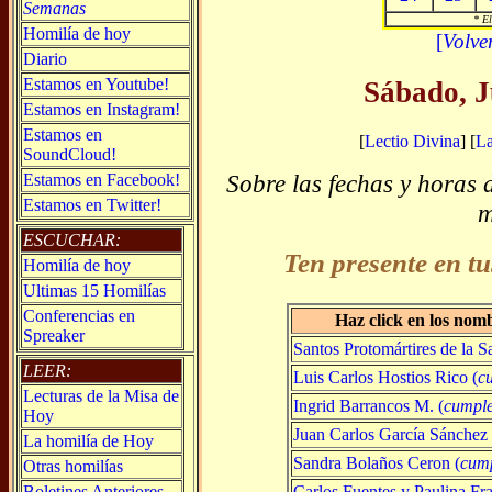
Semanas
* El
Homilía de hoy
[
Volve
Diario
Estamos en Youtube!
Sábado, J
Estamos en Instagram!
Estamos en
[
Lectio Divina
] [
L
SoundCloud!
Sobre las fechas y horas 
Estamos en Facebook!
Estamos en Twitter!
m
ESCUCHAR:
Ten presente en tu
Homilía de hoy
Ultimas 15 Homilías
Conferencias en
Haz click en los nom
Spreaker
Santos Protomártires de la S
LEER:
Luis Carlos Hostios Rico (
c
Lecturas de la Misa de
Ingrid Barrancos M. (
cumpl
Hoy
Juan Carlos García Sánchez 
La homilía de Hoy
Sandra Bolaños Ceron (
cum
Otras homilías
Carlos Fuentes y Paulina Fr
Boletines Anteriores