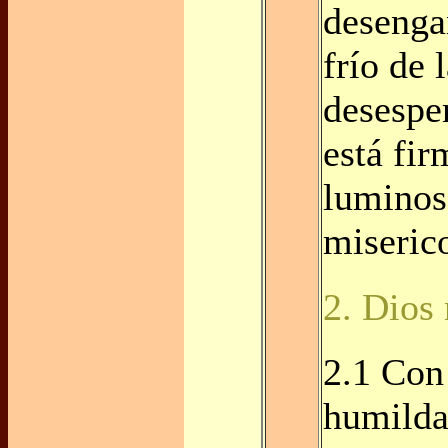
desenga
frío de 
desespe
está fir
luminos
miserico
2. Dios
2.1 Con
humilda