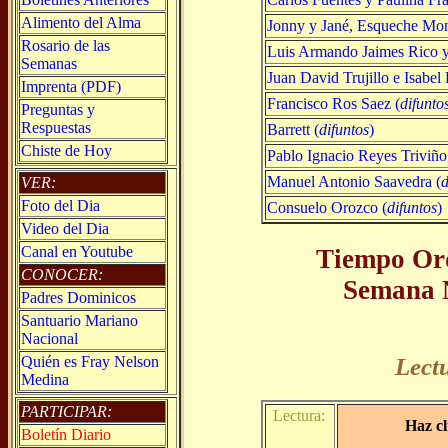
Alimento del Alma
Jonny y Jané, Esqueche Mon
Rosario de las
Luis Armando Jaimes Rico y
Semanas
Juan David Trujillo e Isabel 
Imprenta (PDF)
Francisco Ros Saez (
difunto
Preguntas y
Respuestas
Barrett (
difuntos
)
Chiste de Hoy
Pablo Ignacio Reyes Triviño
Manuel Antonio Saavedra (
d
VER:
Foto del Dia
Consuelo Orozco (
difuntos
)
Video del Dia
Canal en Youtube
Tiempo Ord
CONOCER:
Semana 
Padres Dominicos
Santuario Mariano
Nacional
Quién es Fray Nelson
Lect
Medina
PARTICIPAR:
Lectura:
Haz cl
Boletín Diario