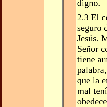
digno.
2.3 El c
seguro 
Jesús. 
Señor c
tiene au
palabra
que la 
mal ten
obedecer