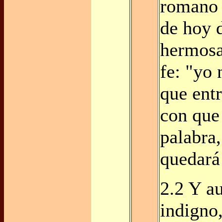
romano 
de hoy 
hermosa
fe: "yo
que entr
con que
palabra,
quedará
2.2 Y a
indigno,