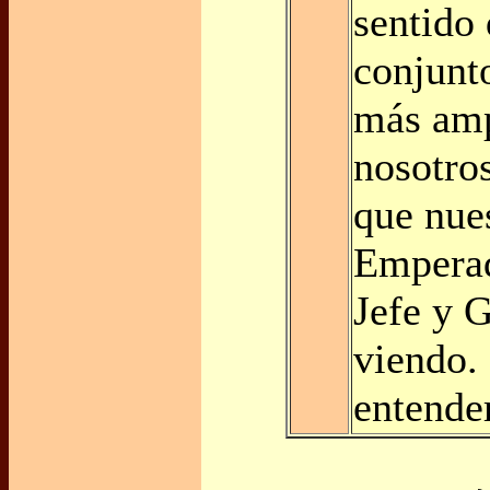
sentido 
conjunt
más amp
nosotro
que nue
Emperad
Jefe y G
viendo.
entender