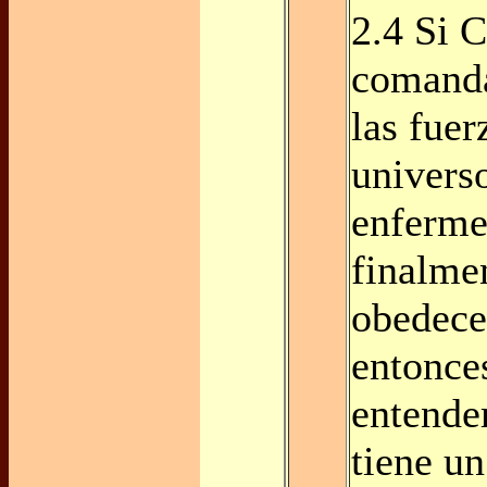
2.4 Si C
comanda
las fuer
universo
enferme
finalme
obedecer
entonce
entende
tiene un