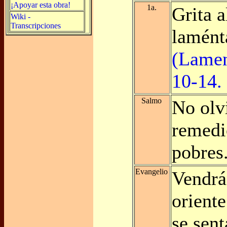
¡Apoyar esta obra!
1a.
Grita a
Wiki -
Transcripciones
lamént
(Lamen
10-14.
Salmo
No olv
remedio
pobres
Evangelio
Vendrá
oriente
se sen