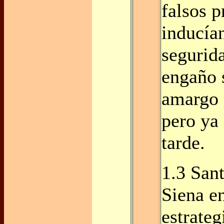
falsos p
inducían
segurida
engaño 
amargo 
pero ya
tarde.
1.3 San
Siena e
estrate