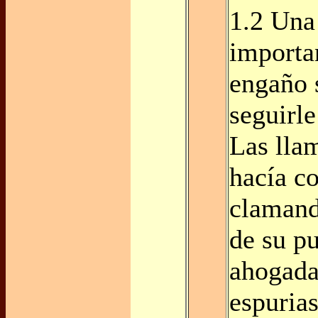
1.2 Un
importan
engaño 
seguirle
Las lla
hacía co
clamand
de su p
ahogada
espurias