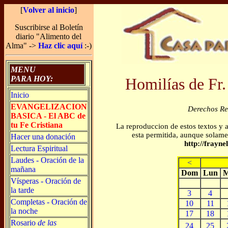
[
Volver al inicio
]
Suscribirse al Boletín
diario "Alimento del
Alma" ->
Haz clic aquí
:-)
MENU
PARA HOY:
Homilías de Fr.
Inicio
EVANGELIZACION
Derechos R
BASICA - El ABC de
tu Fe Cristiana
La reproduccion de estos textos y 
esta permitida, aunque solamen
Hacer una donación
http://frayn
Lectura Espiritual
Laudes - Oración de la
<
mañana
Dom
Lun
M
Vísperas - Oración de
la tarde
3
4
Completas - Oración de
10
11
la noche
17
18
Rosario
de las
24
25