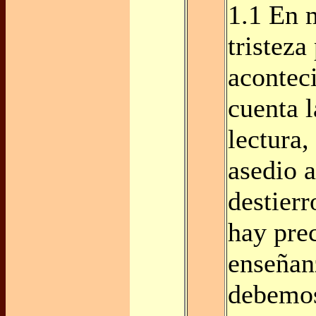
1.1 En 
tristeza
acontec
cuenta 
lectura,
asedio a
destierr
hay pre
enseñan
debemos