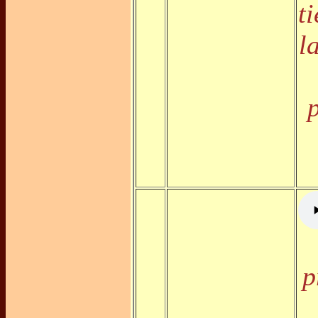
t
l
p