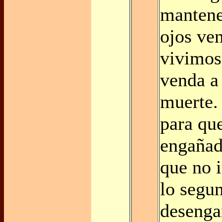
mantene
ojos ve
vivimos 
venda a 
muerte.
para qu
engañad
que no 
lo segu
deseng