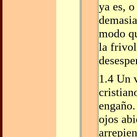
ya es, o
demasia
modo q
la frivo
desespe
1.4 Un 
cristian
engaño.
ojos abi
arrepien