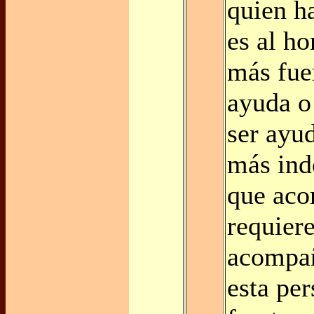
quien h
es al h
más fuer
ayuda o
ser ayu
más ind
que aco
requiere
acompa
esta per