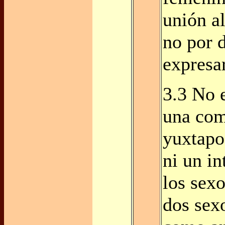
unión a
no por d
expresar
3.3 No 
una com
yuxtapo
ni un i
los sexo
dos sex