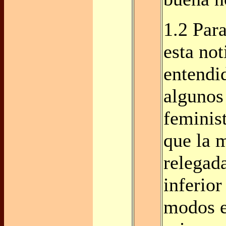
1.2 Par
esta not
entendi
algunos
feminis
que la 
relegada
inferior
modos e