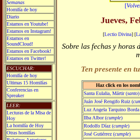
Semanas
[
Volve
Homilía de hoy
Diario
Jueves, Fe
Estamos en Youtube!
Estamos en Instagram!
[
Lectio Divina
] [
L
Estamos en
SoundCloud!
Sobre las fechas y horas 
Estamos en Facebook!
Estamos en Twitter!
Ten presente en tu
ESCUCHAR:
Homilía de hoy
Ultimas 15 Homilías
Haz click en los nom
Conferencias en
Santa Eulalia, Mártir (
santo
)
Spreaker
Juán José Rengifo Ruiz (
cu
LEER:
Luz Angela Tarquino Borda
Lecturas de la Misa de
Ilba Albor (
cumple
)
Hoy
La homilía de Hoy
Rodolfo Díaz (
cumple
)
Otras homilías
José Gutiérrez (
cumple
)
Boletines Anteriores