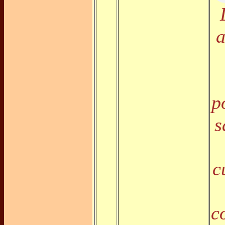
a
p
s
c
c