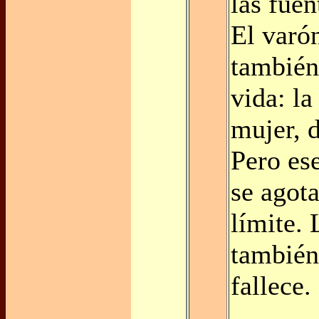
las fuen
El varó
también
vida: la
mujer, 
Pero ese
se agot
límite.
también
fallece.