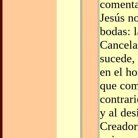
comenta
Jesús n
bodas: l
Cancela
sucede, 
en el h
que com
contrari
y al des
Creador.