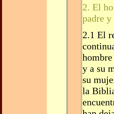
2. El h
padre y
2.1 El r
continua
hombre 
y a su 
su mujer
la Bibli
encuent
han dej