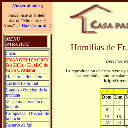
[
Volver al inicio
]
Suscribirse al Boletín
diario "Alimento del
Alma" ->
Haz clic aquí
:-)
MENU
PARA HOY:
Homilías de Fr
Inicio
EVANGELIZACION
Derechos R
BASICA - El ABC de
tu Fe Cristiana
La reproduccion de estos textos y 
esta permitida, aunque solamen
Hacer una donación
http://frayn
Lectura Espiritual
Laudes - Oración de la
<
mañana
Dom
Lun
Vísperas - Oración de
1
2
la tarde
8
9
Completas - Oración de
15
16
la noche
22
23
Rosario
de las
* E