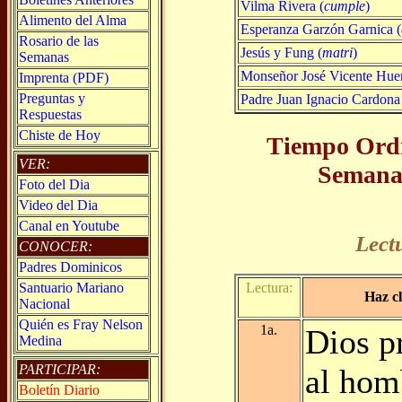
Vilma Rivera (
cumple
)
Alimento del Alma
Esperanza Garzón Garnica (
Rosario de las
Jesús y Fung (
matri
)
Semanas
Monseñor José Vicente Huer
Imprenta (PDF)
Preguntas y
Padre Juan Ignacio Cardona
Respuestas
Chiste de Hoy
Tiempo Ordi
VER:
Semana 
Foto del Dia
Video del Dia
Canal en Youtube
Lect
CONOCER:
Padres Dominicos
Santuario Mariano
Lectura:
Haz cl
Nacional
Quién es Fray Nelson
1a.
Dios p
Medina
PARTICIPAR:
al hom
Boletín Diario