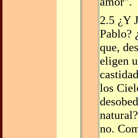
amor".
2.5 ¿Y 
Pablo? 
que, de
eligen 
castidad
los Cie
desobedi
natural?
no. Co