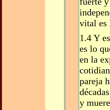
fuerte 
indepen
vital es
1.4 Y e
es lo q
en la ex
cotidia
pareja 
décadas
y muere