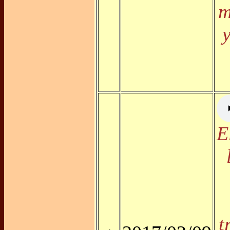
m
E
t