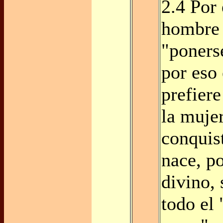
2.4 Por 
hombre 
"poners
por eso
prefiere
la mujer
conquis
nace, p
divino,
todo el 