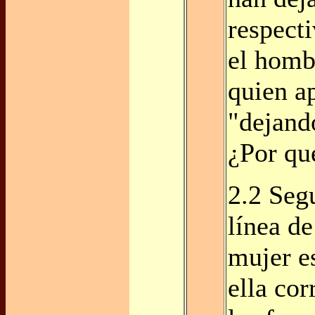
respecti
el hombr
quien a
"dejand
¿Por qu
2.2 Seg
línea de
mujer es
ella cor