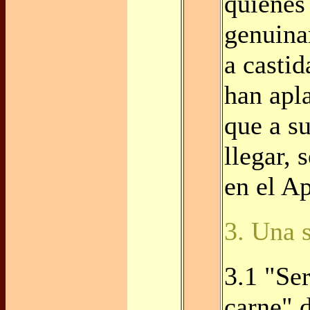
quienes 
genuina
a castid
han apl
que a s
llegar, 
en el Ap
3. Una 
3.1 "Se
carne" d