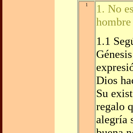
1
1. No e
hombre 
1.1 Segú
Génesis
expresi
Dios ha
Su exist
regalo 
alegría 
buena no