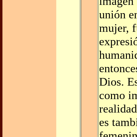
imagen 
unión e
mujer, 
expresi
humanid
entonce
Dios. E
como im
realidad
es tambi
femenin