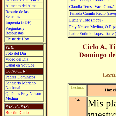
Alimento del Alma
Claudia Teresa Vaca Gonzál
Rosario de las
Tenaida Camilo Recio (
cum
Semanas
Lucia y Toto (
matri
)
Imprenta (PDF)
Fray Nelson Medina, O.P. (
Preguntas y
Respuestas
Padre Eutimio López Torre 
Chiste de Hoy
Ciclo A, T
VER:
Domingo de
Foto del Dia
Video del Dia
Canal en Youtube
CONOCER:
Lect
Padres Dominicos
Santuario Mariano
Lectura:
Nacional
Haz cl
Quién es Fray Nelson
Medina
1a.
Mis pl
PARTICIPAR:
vuestr
Boletín Diario