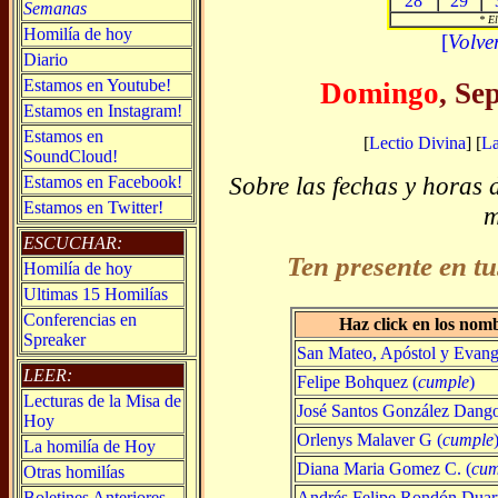
28
29
Semanas
* El
Homilía de hoy
[
Volve
Diario
Estamos en Youtube!
Domingo
, Se
Estamos en Instagram!
Estamos en
[
Lectio Divina
] [
L
SoundCloud!
Sobre las fechas y horas 
Estamos en Facebook!
Estamos en Twitter!
m
ESCUCHAR:
Ten presente en tu
Homilía de hoy
Ultimas 15 Homilías
Conferencias en
Haz click en los nom
Spreaker
San Mateo, Apóstol y Evange
LEER:
Felipe Bohquez (
cumple
)
Lecturas de la Misa de
José Santos González Dang
Hoy
Orlenys Malaver G (
cumple
La homilía de Hoy
Diana Maria Gomez C. (
cum
Otras homilías
Andrés Felipe Rondón Duart
Boletines Anteriores