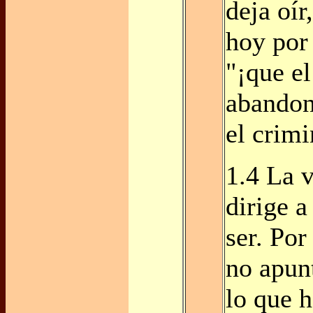
deja oír
hoy por 
"¡que e
abandon
el crimi
1.4 La 
dirige a
ser. Por
no apun
lo que 