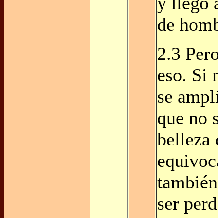
y llegó 
de homb
2.3 Per
eso. Si 
se ampl
que no s
belleza
equivoc
también
ser per