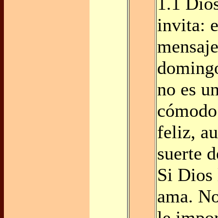
1.1 Dio
invita: 
mensaje
domingo
no es u
cómodo 
feliz, a
suerte d
Si Dios
ama. No
le impo