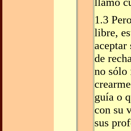
llamó c
1.3 Per
libre, e
aceptar 
de recha
no sólo
crearme
guía o 
con su v
sus prof