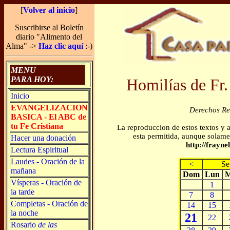
[
Volver al inicio
]
Suscribirse al Boletín
diario "Alimento del
Alma" ->
Haz clic aquí
:-)
MENU
PARA HOY:
Homilías de Fr.
Inicio
EVANGELIZACION
Derechos R
BASICA - El ABC de
tu Fe Cristiana
La reproduccion de estos textos y 
esta permitida, aunque solamen
Hacer una donación
http://frayn
Lectura Espiritual
Laudes - Oración de la
<
Se
mañana
Dom
Lun
M
Vísperas - Oración de
1
la tarde
7
8
Completas - Oración de
14
15
la noche
21
22
Rosario
de las