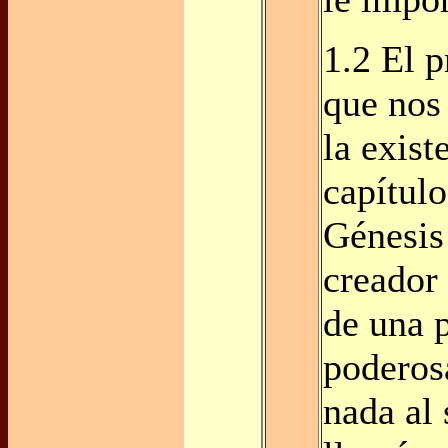
1.2 El 
que nos
la exist
capítul
Génesis 
creador
de una 
poderosa
nada al