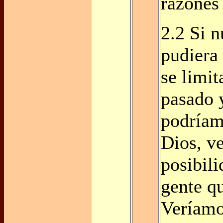
razones
2.2 Si 
pudiera 
se limit
pasado y
podríam
Dios, ve
posibili
gente q
Veríamo