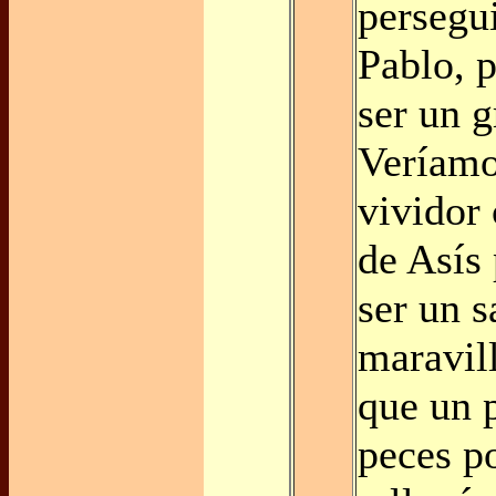
persegu
Pablo, p
ser un g
Veríamo
vividor
de Asís 
ser un s
maravil
que un 
peces po