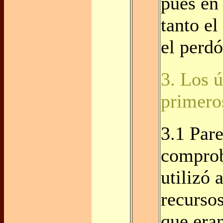
pues en 
tanto e
el perdó
3. Los ú
primero
3.1 Par
comprob
utilizó 
recurso
que era