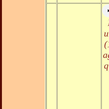
u
(
a
q