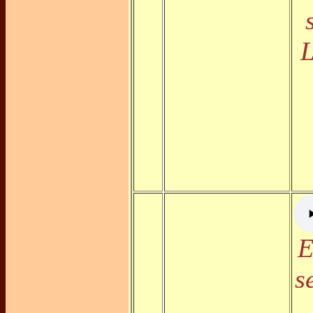
L
E
s