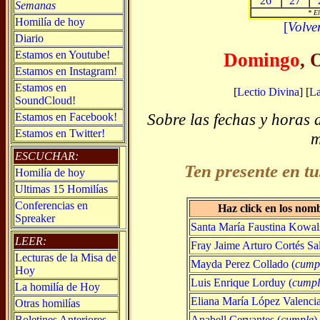
26
27
Semanas
* El
Homilía de hoy
[
Volve
Diario
Estamos en Youtube!
Domingo
, 
Estamos en Instagram!
Estamos en
[
Lectio Divina
] [
L
SoundCloud!
Sobre las fechas y horas 
Estamos en Facebook!
Estamos en Twitter!
m
ESCUCHAR:
Ten presente en tu
Homilía de hoy
Ultimas 15 Homilías
Conferencias en
Haz click en los nom
Spreaker
Santa María Faustina Kowal
LEER:
Fray Jaime Arturo Cortés Sal
Lecturas de la Misa de
Mayda Perez Collado (
cump
Hoy
Luis Enrique Lorduy (
cumpl
La homilía de Hoy
Eliana María López Valencia
Otras homilías
Anabell Cervantes (
cumple
)
Boletines Anteriores