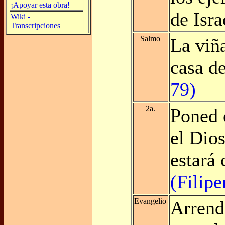
¡Apoyar esta obra!
de Isr
Wiki -
Transcripciones
Salmo
La viña
casa de
79)
2a.
Poned 
el Dios
estará
(Filipe
Evangelio
Arrend