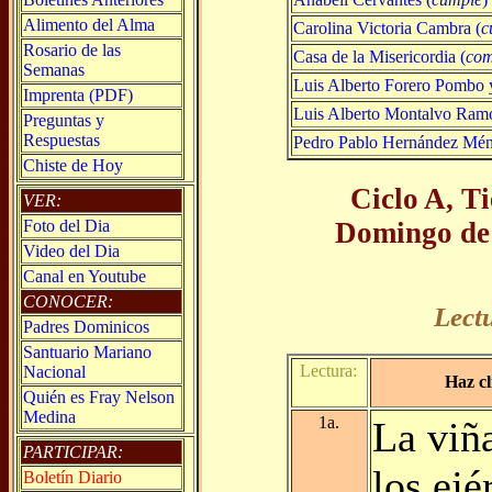
Alimento del Alma
Carolina Victoria Cambra (
c
Rosario de las
Casa de la Misericordia (
co
Semanas
Luis Alberto Forero Pombo 
Imprenta (PDF)
Luis Alberto Montalvo Ramo
Preguntas y
Respuestas
Pedro Pablo Hernández Mén
Chiste de Hoy
Ciclo A, T
VER:
Domingo de
Foto del Dia
Video del Dia
Canal en Youtube
CONOCER:
Lect
Padres Dominicos
Santuario Mariano
Lectura:
Nacional
Haz cl
Quién es Fray Nelson
Medina
1a.
La viñ
PARTICIPAR:
los ejé
Boletín Diario