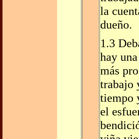
la cuent
dueño.
1.3 Deba
hay una
más pro
trabajo 
tiempo y
el esfu
bendici
viña vie