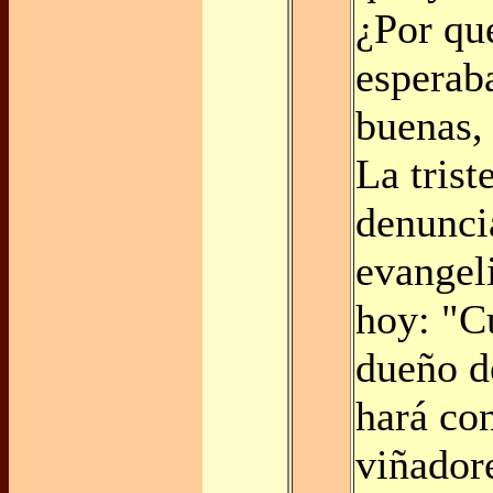
¿Por qu
esperab
buenas, 
La trist
denunci
evangel
hoy: "C
dueño d
hará co
viñador