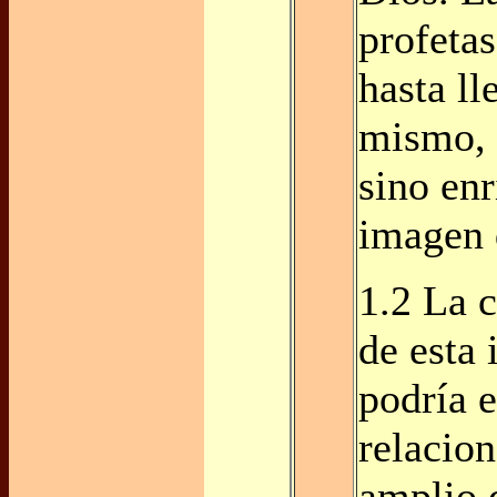
profetas
hasta ll
mismo, 
sino enr
imagen 
1.2 La c
de esta 
podría e
relacio
amplio 