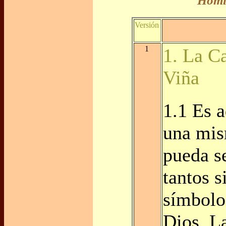
Homil
Versión
1
1. La C
Viña
1.1 Es 
una mi
pueda s
tantos 
símbolo
Dios. L