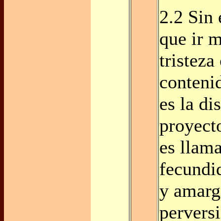
2.2 Sin
que ir m
tristeza 
conteni
es la di
proyect
es llama
fecundid
y amarg
pervers