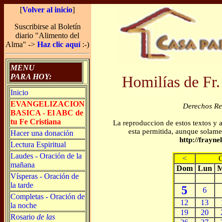
[
Volver al inicio
]
Suscribirse al Boletín
diario "Alimento del
Alma" ->
Haz clic aquí
:-)
MENU
PARA HOY:
Homilías de Fr.
Inicio
EVANGELIZACION
Derechos R
BASICA - El ABC de
tu Fe Cristiana
La reproduccion de estos textos y 
esta permitida, aunque solamen
Hacer una donación
http://frayn
Lectura Espiritual
Laudes - Oración de la
<
mañana
Dom
Lun
M
Vísperas - Oración de
la tarde
5
6
Completas - Oración de
12
13
la noche
19
20
Rosario
de las