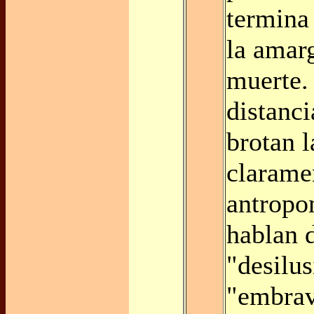
termina
la amarg
muerte.
distanc
brotan l
clarame
antropo
hablan 
"desilu
"embrav