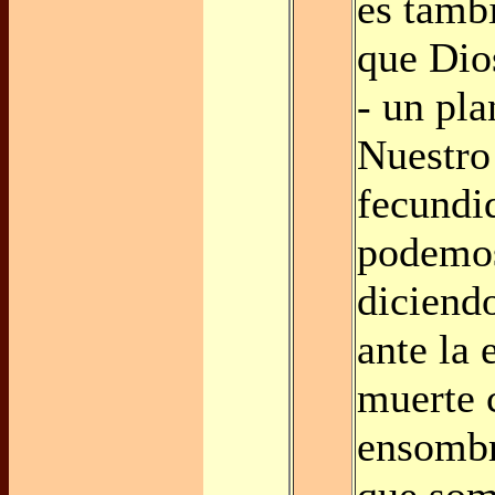
es tamb
que Dios
- un pla
Nuestro
fecundid
podemos
diciend
ante la 
muerte 
ensombr