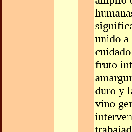
humana
signific
unido a 
cuidado 
fruto int
amargur
duro y l
vino ge
interve
trabajad