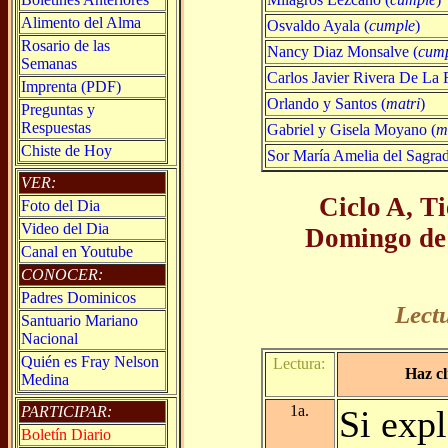
Alimento del Alma
Osvaldo Ayala (
cumple
)
Rosario de las
Nancy Diaz Monsalve (
cum
Semanas
Carlos Javier Rivera De La 
Imprenta (PDF)
Orlando y Santos (
matri
)
Preguntas y
Respuestas
Gabriel y Gisela Moyano (
m
Chiste de Hoy
Sor María Amelia del Sagra
VER:
Ciclo A, T
Foto del Dia
Video del Dia
Domingo de
Canal en Youtube
CONOCER:
Padres Dominicos
Lect
Santuario Mariano
Nacional
Quién es Fray Nelson
Lectura:
Haz cl
Medina
1a.
PARTICIPAR:
Si expl
Boletín Diario