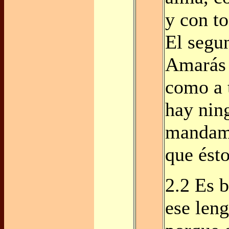
y con to
El segun
Amarás 
como a 
hay nin
mandam
que ésto
2.2 Es 
ese len