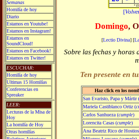
Semanas
* El
Homilía de hoy
[
Volve
Diario
Estamos en Youtube!
Domingo
, 
Estamos en Instagram!
Estamos en
[
Lectio Divina
] [
L
SoundCloud!
Sobre las fechas y horas 
Estamos en Facebook!
Estamos en Twitter!
m
ESCUCHAR:
Ten presente en tu
Homilía de hoy
Ultimas 15 Homilías
Conferencias en
Haz click en los nom
Spreaker
San Evaristo, Papa y Mártir (s
LEER:
Mariela Castiblanco Ortiz (
c
Lecturas de la Misa de
Carlos Sanhueza (
cumple
)
Hoy
Lorencita Casas (
cumple
)
La homilía de Hoy
Ana Beatriz Rico de Hostios
Otras homilías
Milagros Lezcano (
cumple
)
Boletines Anteriores