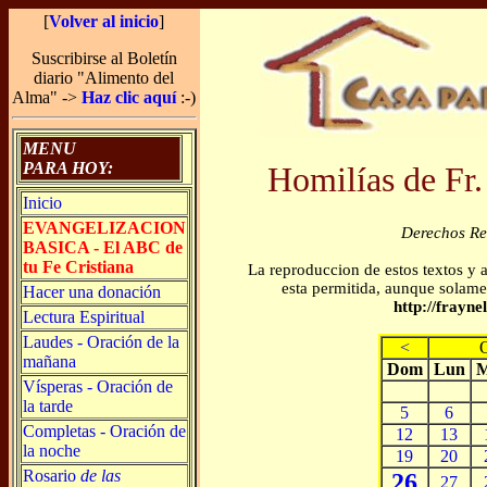
[
Volver al inicio
]
Suscribirse al Boletín
diario "Alimento del
Alma" ->
Haz clic aquí
:-)
MENU
PARA HOY:
Homilías de Fr.
Inicio
EVANGELIZACION
Derechos R
BASICA - El ABC de
tu Fe Cristiana
La reproduccion de estos textos y 
esta permitida, aunque solamen
Hacer una donación
http://frayn
Lectura Espiritual
Laudes - Oración de la
<
mañana
Dom
Lun
M
Vísperas - Oración de
la tarde
5
6
Completas - Oración de
12
13
la noche
19
20
Rosario
de las
26
27