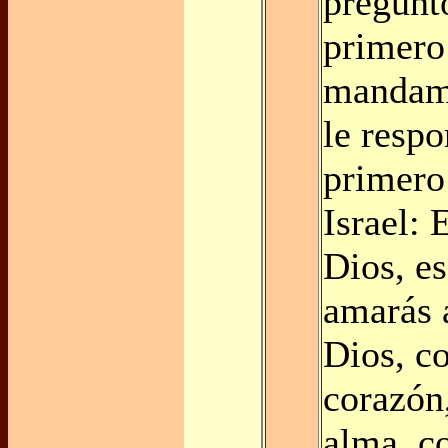
preguntó
primero
mandami
le respo
primero
Israel: 
Dios, es
amarás 
Dios, c
corazón
alma, c