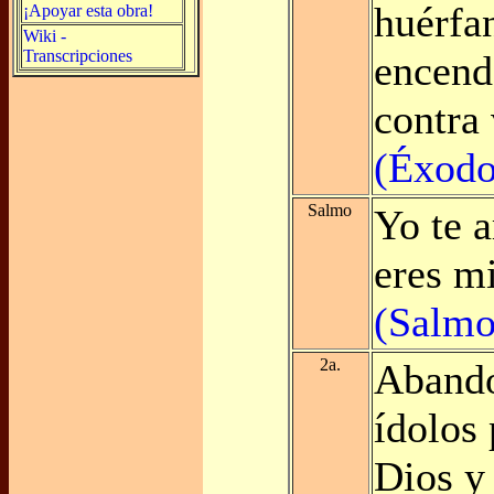
huérfa
¡Apoyar esta obra!
Wiki -
Transcripciones
encend
contra
(Éxodo
Salmo
Yo te 
eres mi
(Salmo
2a.
Abando
ídolos 
Dios y 