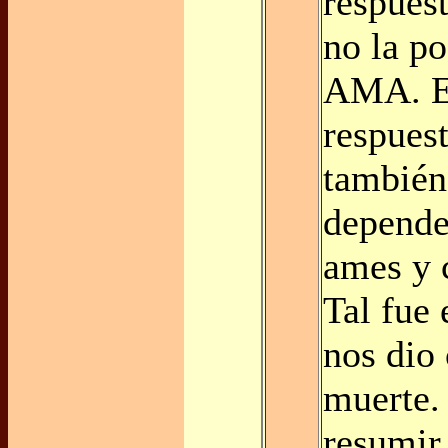
respuest
no la p
AMA. El
respuest
también
depende
ames y 
Tal fue 
nos dio 
muerte.
resumir 