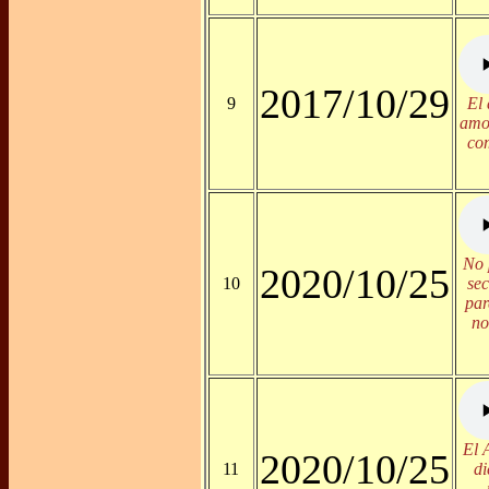
2017/10/29
9
El 
amo
co
No 
2020/10/25
10
sec
par
no
El 
2020/10/25
11
di