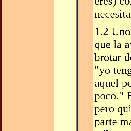
eres) c
necesit
1.2 Uno
que la 
brotar d
"yo ten
aquel p
poco." 
pero qui
parte m