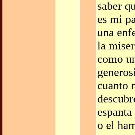
saber q
es mi p
una enf
la miser
como un
generosi
cuanto 
descubr
espanta
o el ha