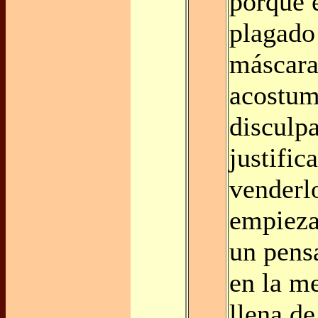
porque 
plagado
máscaras
acostum
disculpa
justific
venderl
empieza
un pens
en la m
llena de