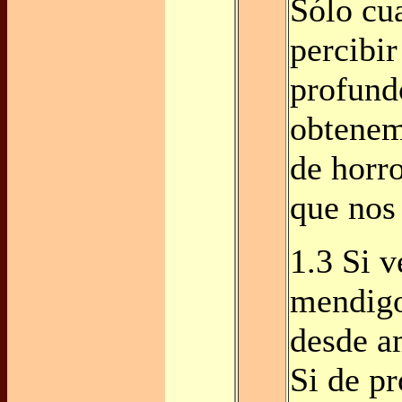
Sólo cu
percibir
profund
obtenem
de horro
que nos
1.3 Si v
mendigo
desde a
Si de pr