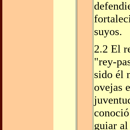
defendi
fortalec
suyos.
2.2 El r
"rey-pa
sido él
ovejas 
juventu
conoció
guiar al