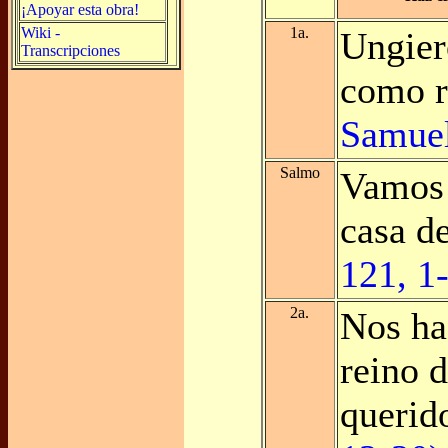
¡Apoyar esta obra!
Wiki -
1a.
Ungier
Transcripciones
como r
Samuel
Salmo
Vamos 
casa d
121, 1-
2a.
Nos ha
reino d
queri