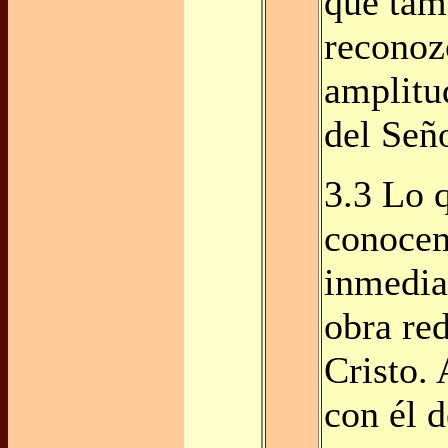
que tam
reconoz
amplitu
del Seño
3.3 Lo 
conoce
inmedia
obra re
Cristo. 
con él 