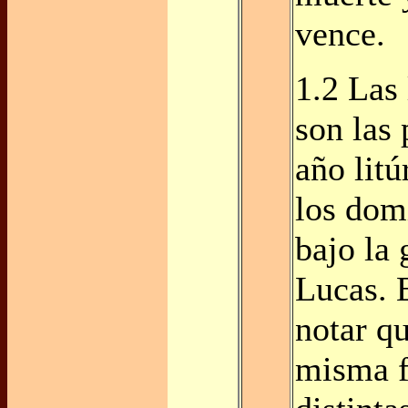
vence.
1.2 Las 
son las 
año litú
los dom
bajo la 
Lucas. E
notar qu
misma f