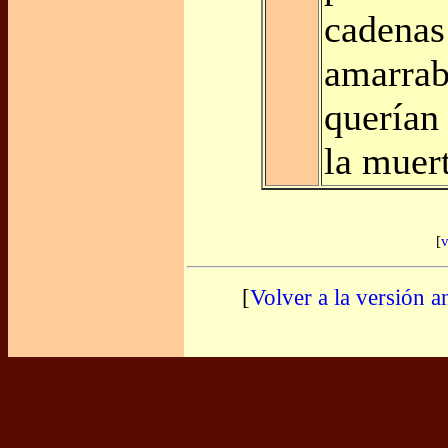
cadenas
amarrab
querían
la muert
[
v
[
Volver a la versión a