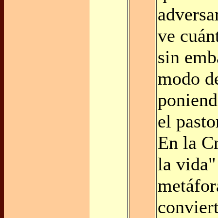
adversar
ve cuán
sin emba
modo de
poniend
el pasto
En la Cr
la vida"
metáfor
convier