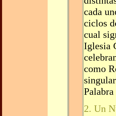
distinta
cada uno
ciclos d
cual sig
Iglesia 
celebra
como R
singula
Palabra
2. Un N