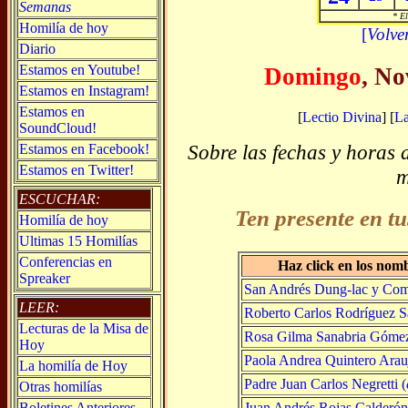
Semanas
* El
Homilía de hoy
[
Volve
Diario
Estamos en Youtube!
Domingo
, No
Estamos en Instagram!
Estamos en
[
Lectio Divina
] [
L
SoundCloud!
Sobre las fechas y horas 
Estamos en Facebook!
Estamos en Twitter!
m
ESCUCHAR:
Ten presente en tu
Homilía de hoy
Ultimas 15 Homilías
Conferencias en
Haz click en los nom
Spreaker
San Andrés Dung-lac y Comp
LEER:
Roberto Carlos Rodríguez S
Lecturas de la Misa de
Rosa Gilma Sanabria Gómez
Hoy
Paola Andrea Quintero Arau
La homilía de Hoy
Padre Juan Carlos Negretti (
Otras homilías
Juan Andrés Rojas Calderón
Boletines Anteriores