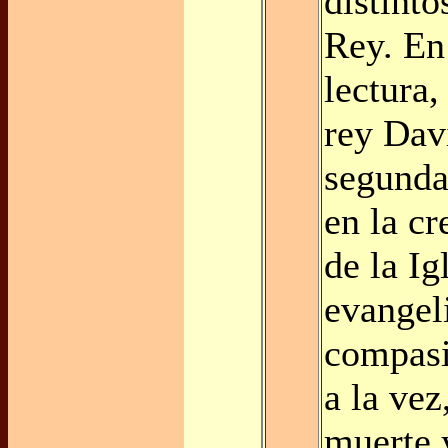
distinto
Rey. En
lectura,
rey Davi
segunda
en la cr
de la Ig
evangeli
compasi
a la vez
muerte y