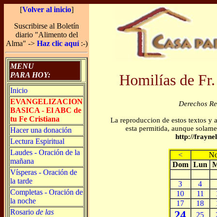
[
Volver al inicio
]
Suscribirse al Boletín
diario "Alimento del
Alma" ->
Haz clic aquí
:-)
MENU
PARA HOY:
Homilías de Fr.
Inicio
EVANGELIZACION
Derechos R
BASICA - El ABC de
tu Fe Cristiana
La reproduccion de estos textos y 
esta permitida, aunque solamen
Hacer una donación
http://frayn
Lectura Espiritual
Laudes - Oración de la
<
No
mañana
Dom
Lun
M
Vísperas - Oración de
la tarde
3
4
Completas - Oración de
10
11
la noche
17
18
Rosario
de las
24
25