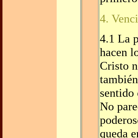
4. Venc
4.1 La 
hacen l
Cristo 
también 
sentido 
No par
poderos
queda e