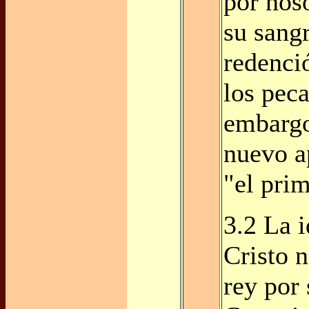
por nos
su sang
redenci
los pec
embargo
nuevo a
"el prim
3.2 La i
Cristo 
rey por 