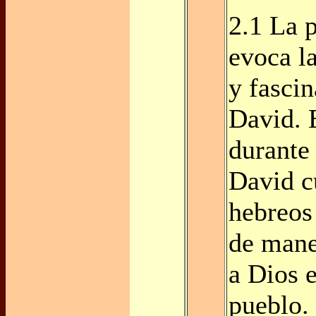
2.1 La 
evoca l
y fascin
David. 
durante 
David c
hebreos
de mane
a Dios 
pueblo. 