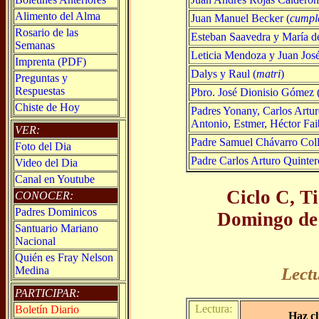
Alimento del Alma
Juan Manuel Becker (
cumpl
Rosario de las
Esteban Saavedra y María del
Semanas
Leticia Mendoza y Juan Jos
Imprenta (PDF)
Dalys y Raul (
matri
)
Preguntas y
Respuestas
Pbro. José Dionisio Gómez 
Chiste de Hoy
Padres Yonany, Carlos Arturo
Antonio, Estmer, Héctor Fai
VER:
Padre Samuel Chávarro Coll
Foto del Dia
Padre Carlos Arturo Quinter
Video del Dia
Canal en Youtube
Ciclo C, T
CONOCER:
Padres Dominicos
Domingo de 
Santuario Mariano
Nacional
Quién es Fray Nelson
Medina
Lect
PARTICIPAR:
Lectura:
Boletín Diario
Haz cl