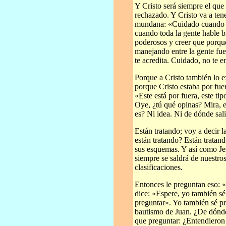
Y Cristo será siempre el que 
rechazado. Y Cristo va a tene
mundana: «Cuidado cuando to
cuando toda la gente hable b
poderosos y creer que porque
manejando entre la gente fue
te acredita. Cuidado, no te 
Porque a Cristo también lo e
porque Cristo estaba por fuer
«Este está por fuera, este tip
Oye, ¿tú qué opinas? Mira, e
es? Ni idea. Ni de dónde sal
Están tratando; voy a decir l
están tratando? Están tratan
sus esquemas. Y así como Jes
siempre se saldrá de nuestro
clasificaciones.
Entonces le preguntan eso: 
dice: «Espere, yo también sé
preguntar». Yo también sé p
bautismo de Juan. ¿De dónde
que preguntar: ¿Entendieron 