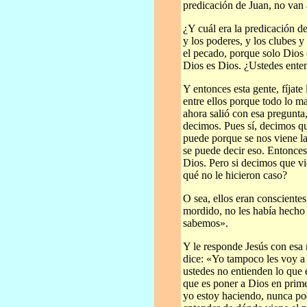
predicación de Juan, no van 
¿Y cuál era la predicación d
y los poderes, y los clubes y
el pecado, porque solo Dios
Dios es Dios. ¿Ustedes ente
Y entonces esta gente, fíjate
entre ellos porque todo lo m
ahora salió con esa pregunta
decimos. Pues sí, decimos q
puede porque se nos viene la
se puede decir eso. Entonce
Dios. Pero si decimos que vi
qué no le hicieron caso?
O sea, ellos eran consciente
mordido, no les había hecho
sabemos».
Y le responde Jesús con esa 
dice: «Yo tampoco les voy a
ustedes no entienden lo que 
que es poner a Dios en prime
yo estoy haciendo, nunca po