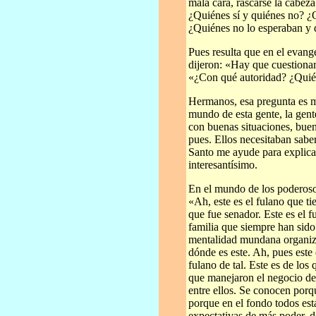
mala cara, rascarse la cabe
¿Quiénes sí y quiénes no? ¿Q
¿Quiénes no lo esperaban y 
Pues resulta que en el evang
dijeron: «Hay que cuestionar
«¿Con qué autoridad? ¿Quién 
Hermanos, esa pregunta es m
mundo de esta gente, la gent
con buenas situaciones, buen
pues. Ellos necesitaban saber
Santo me ayude para explica
interesantísimo.
En el mundo de los poderosos
«Ah, este es el fulano que tie
que fue senador. Este es el 
familia que siempre han sido 
mentalidad mundana organiza
dónde es este. Ah, pues este e
fulano de tal. Este es de los
que manejaron el negocio de»
entre ellos. Se conocen porq
porque en el fondo todos es
expectativas de más poder, d