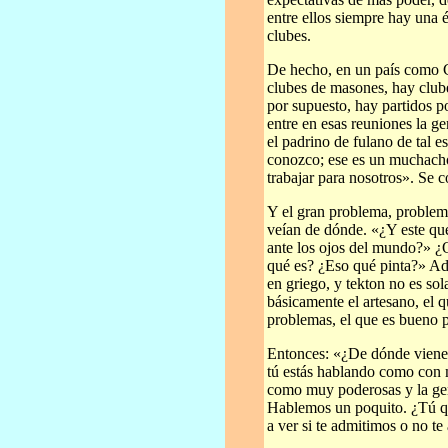
entre ellos siempre hay una é
clubes.
De hecho, en un país como C
clubes de masones, hay club
por supuesto, hay partidos po
entre en esas reuniones la ge
el padrino de fulano de tal es
conozco; ese es un muchacho 
trabajar para nosotros». Se c
Y el gran problema, problema
veían de dónde. «¿Y este qué
ante los ojos del mundo?» ¿Q
qué es? ¿Eso qué pinta?» Ade
en griego, y tekton no es so
básicamente el artesano, el q
problemas, el que es bueno p
Entonces: «¿De dónde vienes
tú estás hablando como con 
como muy poderosas y la gent
Hablemos un poquito. ¿Tú qui
a ver si te admitimos o no t