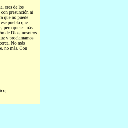
a, eres de los
a con presunción ni
ara que no puede
e ese pueblo que
s, pero que es más
ón de Dios, nosotros
a luz y proclamamos
 cerca. No más
je, no más. Con
ico,