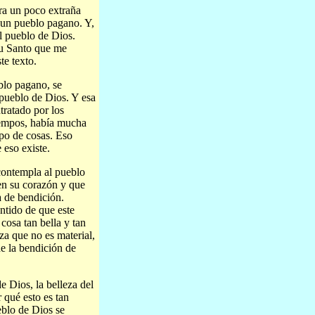
ura un poco extraña
a un pueblo pagano. Y,
el pueblo de Dios.
tu Santo que me
te texto.
blo pagano, se
 pueblo de Dios. Y esa
tratado por los
tiempos, había mucha
ipo de cosas. Eso
 eso existe.
 contempla al pueblo
 en su corazón y que
a de bendición.
entido de que este
osa tan bella y tan
za que no es material,
e la bendición de
e Dios, la belleza del
 qué esto es tan
blo de Dios se