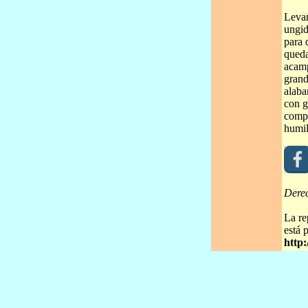
Levan
ungid
para 
queda
acamp
grand
alaba
con g
compl
humil
Dere
La re
está 
http: