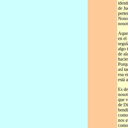
ident
de Ju
perte
Nosot
nosot
Aquel
en el
seguí
algo 
de al
hacie
Porqu
así t
esa e
está 
Es de
nosot
que v
de Di
bendi
como 
nos a
como 