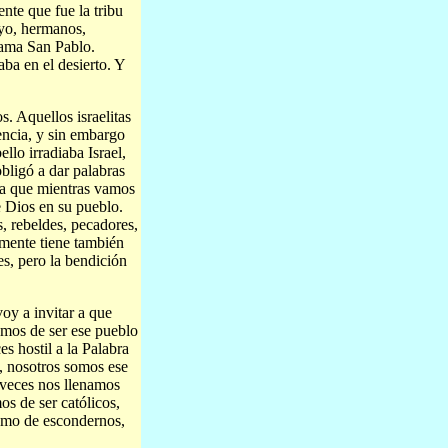
nte que fue la tribu
 yo, hermanos,
lama San Pablo.
ba en el desierto. Y
s. Aquellos israelitas
iencia, y sin embargo
llo irradiaba Israel,
bligó a dar palabras
ra que mientras vamos
 Dios en su pueblo.
s, rebeldes, pecadores,
temente tiene también
s, pero la bendición
voy a invitar a que
emos de ser ese pueblo
s hostil a la Palabra
o, nosotros somos ese
 veces nos llenamos
 de ser católicos,
como de escondernos,