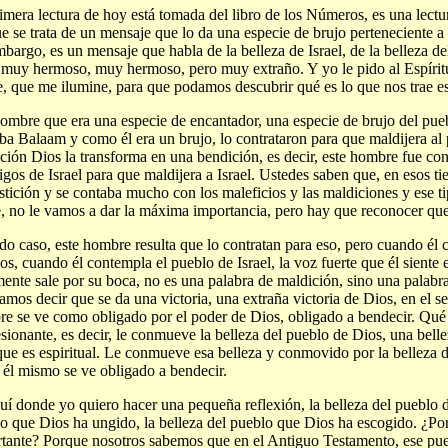
imera lectura de hoy está tomada del libro de los Números, es una lect
e se trata de un mensaje que lo da una especie de brujo perteneciente 
mbargo, es un mensaje que habla de la belleza de Israel, de la belleza d
muy hermoso, muy hermoso, pero muy extraño. Y yo le pido al Espíri
, que me ilumine, para que podamos descubrir qué es lo que nos trae es
ombre que era una especie de encantador, una especie de brujo del pue
ba Balaam y como él era un brujo, lo contrataron para que maldijera al
ción Dios la transforma en una bendición, es decir, este hombre fue con
gos de Israel para que maldijera a Israel. Ustedes saben que, en esos 
stición y se contaba mucho con los maleficios y las maldiciones y ese t
e, no le vamos a dar la máxima importancia, pero hay que reconocer que
do caso, este hombre resulta que lo contratan para eso, pero cuando él
os, cuando él contempla el pueblo de Israel, la voz fuerte que él siente
mente sale por su boca, no es una palabra de maldición, sino una palabr
amos decir que se da una victoria, una extraña victoria de Dios, en el s
e se ve como obligado por el poder de Dios, obligado a bendecir. Qué c
sionante, es decir, le conmueve la belleza del pueblo de Dios, una belle
que es espiritual. Le conmueve esa belleza y conmovido por la belleza d
 él mismo se ve obligado a bendecir.
uí donde yo quiero hacer una pequeña reflexión, la belleza del pueblo d
o que Dios ha ungido, la belleza del pueblo que Dios ha escogido. ¿Por
tante? Porque nosotros sabemos que en el Antiguo Testamento, ese pue