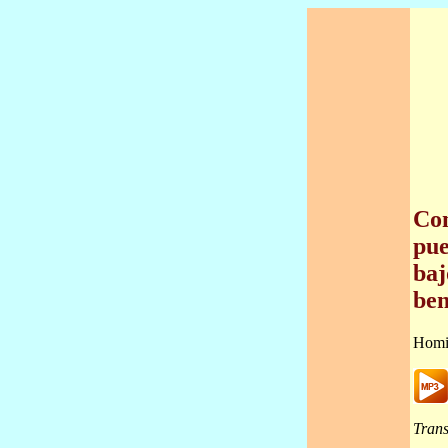
Com
pue
baj
ben
Homi
Trans