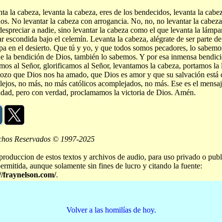
ta la cabeza, levanta la cabeza, eres de los bendecidos, levanta la cabez
os. No levantar la cabeza con arrogancia. No, no, no levantar la cabez
despreciar a nadie, sino levantar la cabeza como el que levanta la lámp
r escondida bajo el celemín. Levanta la cabeza, alégrate de ser parte d
a en el desierto. Que tú y yo, y que todos somos pecadores, lo sabemo
e la bendición de Dios, también lo sabemos. Y por esa inmensa bendici
mos al Señor, glorificamos al Señor, levantamos la cabeza, portamos l
ozo que Dios nos ha amado, que Dios es amor y que su salvación está
ejos, no más, no más católicos acomplejados, no más. Ese es el mensa
dad, pero con verdad, proclamamos la victoria de Dios. Amén.
chos Reservados © 1997-2025
produccion de estos textos y archivos de audio, para uso privado o publ
permitida, aunque solamente sin fines de lucro y citando la fuente:
//fraynelson.com/
.
Volver a las homilías de hoy.