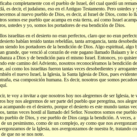
ificaba completamente con el pueblo de Israel, del cual quedó un remane
dá, es decir, el judaísmo, eso en el Antiguo Testamento. Pero ustedes y
necemos al nuevo pueblo de Dios, es decir, al Israel de Dios, como lo l
ros somos ese pueblo que acampa en esta tierra, así como Israel acampa
ros, ustedes y yo, somos los portadores de esa bendición de Dios.
los israelitas en el desierto no eran perfectos, claro que no eran perfecto
 desierto habían tenido tantas rebeldías, tanta arrogancia, tanta desobed
an siendo los portadores de la bendición de Dios. Algo espiritual, algo be
tan grande, que venció al corazón de este pagano llamado Balaam y le o
abanza a Dios y de bendición para el mismo Israel. Entonces, yo quisie
ndo este camino del Adviento, nosotros reconociéramos la bendición de
e, así como los israelitas fueron tantas veces desobedientes y arrogante
ambién el nuevo Israel, la Iglesia, la Santa Iglesia de Dios, pues eviden
ntraña, esa composición humana. Es decir, nosotros que somos pecadore
aquí.
cir, te voy a invitar a que nosotros hoy nos alegremos de ser Iglesia, te 
ros hoy nos alegremos de ser parte del pueblo que peregrina, nos alegr
a acampando en el desierto, porque el desierto es este mundo tantas vece
os, tantas veces hostil al llamado del Señor. Nosotros somos ese puebl
to pueblo de Dios, y ese pueblo de Dios carga la bendición. A veces, a
de un pesimismo, como de un complejo, ay como que nos avergonzamos
vergonzamos de la Iglesia, nos avergonzamos de nuestra fe, tratando 
de que no se nos note.