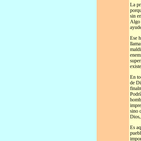
La pr
porqu
sin e
Algo 
ayude
Ese h
llama
maldi
enemi
super
exist
En to
de Di
final
Podrí
hombr
impre
sino 
Dios,
Es aq
puebl
impor