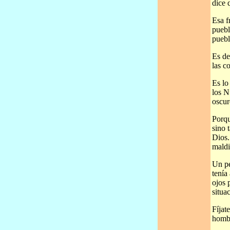
dice 
Esa f
puebl
puebl
Es de
las c
Es lo
los N
oscur
Porqu
sino 
Dios.
maldi
Un pe
tenía
ojos 
situa
Fíjat
hombr