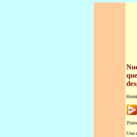
Nue
que
des
Homi
Trans
Una d