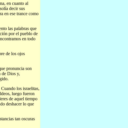
na, en cuanto al
solía decir sus
tra en ese trance como
ento las palabras que
ción por el pueblo de
encontramos en todo
re de los ojos
 que pronuncia son
 de Dios y,
gido.
Cuando los israelitas,
aldeos, luego fueron
íderes de aquel tiempo
endo deshacer lo que
tancias tan oscuras