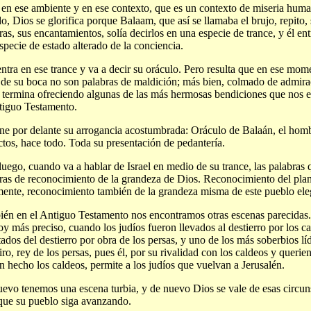
 en ese ambiente y en ese contexto, que es un contexto de miseria huma
o, Dios se glorifica porque Balaam, que así se llamaba el brujo, repito, 
ras, sus encantamientos, solía decirlos en una especie de trance, y él en
specie de estado alterado de la conciencia.
entra en ese trance y va a decir su oráculo. Pero resulta que en ese mom
 de su boca no son palabras de maldición; más bien, colmado de admira
 termina ofreciendo algunas de las más hermosas bendiciones que nos 
tiguo Testamento.
ne por delante su arrogancia acostumbrada: Oráculo de Balaán, el homb
ctos, hace todo. Toda su presentación de pedantería.
luego, cuando va a hablar de Israel en medio de su trance, las palabras
ras de reconocimiento de la grandeza de Dios. Reconocimiento del plan
mente, reconocimiento también de la grandeza misma de este pueblo ele
én en el Antiguo Testamento nos encontramos otras escenas parecidas. 
soy más preciso, cuando los judíos fueron llevados al destierro por los c
tados del destierro por obra de los persas, y uno de los más soberbios l
iro, rey de los persas, pues él, por su rivalidad con los caldeos y queri
n hecho los caldeos, permite a los judíos que vuelvan a Jerusalén.
evo tenemos una escena turbia, y de nuevo Dios se vale de esas circuns
que su pueblo siga avanzando.