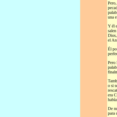
Pero,
pecad
palab
una e
Y él 
salen
Dios,
el An
Él po
perfe
Pero 
palab
final
Tambi
o si 
resca
era C
había
De nu
para 