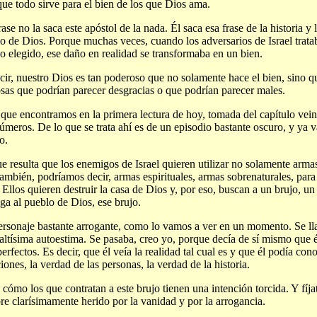
que todo sirve para el bien de los que Dios ama.
rase no la saca este apóstol de la nada. Él saca esa frase de la historia y 
o de Dios. Porque muchas veces, cuando los adversarios de Israel trata
o elegido, ese daño en realidad se transformaba en un bien.
cir, nuestro Dios es tan poderoso que no solamente hace el bien, sino que
osas que podrían parecer desgracias o que podrían parecer males.
 que encontramos en la primera lectura de hoy, tomada del capítulo veint
úmeros. De lo que se trata ahí es de un episodio bastante oscuro, y ya 
o.
e resulta que los enemigos de Israel quieren utilizar no solamente armas 
también, podríamos decir, armas espirituales, armas sobrenaturales, para
 Ellos quieren destruir la casa de Dios y, por eso, buscan a un brujo, un
ga al pueblo de Dios, ese brujo.
rsonaje bastante arrogante, como lo vamos a ver en un momento. Se l
 altísima autoestima. Se pasaba, creo yo, porque decía de sí mismo que é
perfectos. Es decir, que él veía la realidad tal cual es y que él podía con
ciones, la verdad de las personas, la verdad de la historia.
e cómo los que contratan a este brujo tienen una intención torcida. Y fíj
e clarísimamente herido por la vanidad y por la arrogancia.