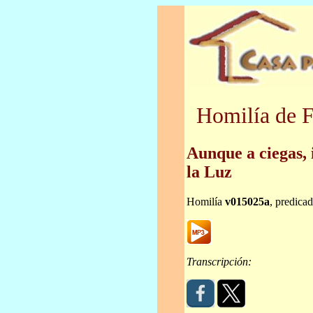
Homilía de F
Aunque a ciegas, 
la Luz
Homilía
v015025a
, predica
Transcripción: