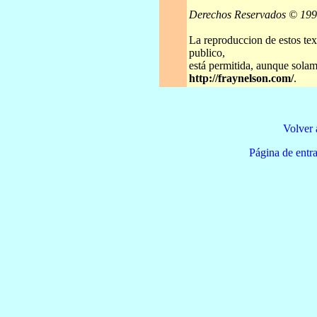
Derechos Reservados © 19
La reproduccion de estos tex
publico,
está permitida, aunque solame
http://fraynelson.com/
.
Volver 
Página de e