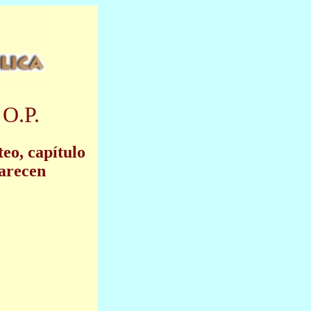
 O.P.
eo, capítulo
parecen