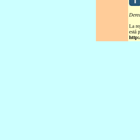
Dere
La re
está 
http: