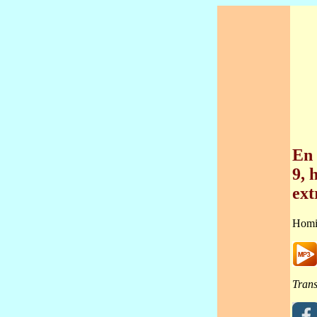
En 
9, 
ext
Homi
Trans