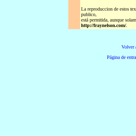
La reproduccion de estos tex
publico,
está permitida, aunque solame
http://fraynelson.com/
.
Volver 
Página de e