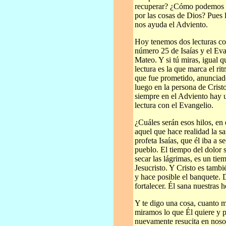
recuperar? ¿Cómo podemos r
por las cosas de Dios? Pues 
nos ayuda el Adviento.
Hoy tenemos dos lecturas co
número 25 de Isaías y el Ev
Mateo. Y si tú miras, igual 
lectura es la que marca el r
que fue prometido, anunciado
luego en la persona de Crist
siempre en el Adviento hay 
lectura con el Evangelio.
¿Cuáles serán esos hilos, en 
aquel que hace realidad la s
profeta Isaías, que él iba a s
pueblo. El tiempo del dolor 
secar las lágrimas, es un tie
Jesucristo. Y Cristo es tamb
y hace posible el banquete. 
fortalecer. Él sana nuestras h
Y te digo una cosa, cuanto 
miramos lo que Él quiere y p
nuevamente resucita en nosot