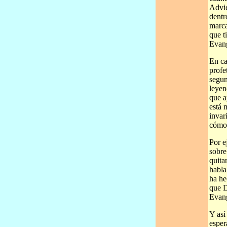
Advie
dentr
marca
que t
Evang
En ca
profe
segun
leyen
que a
está 
invar
cómo 
Por e
sobre
quita
habla
ha he
que D
Evang
Y así
esper