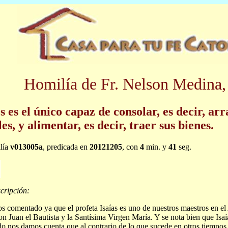
Homilía de Fr. Nelson Medina,
s es el único capaz de consolar, es decir, arr
es, y alimentar, es decir, traer sus bienes.
lía
v013005a
, predicada en
20121205
, con
4
min. y
41
seg.
cripción:
 comentado ya que el profeta Isaías es uno de nuestros maestros en el 
on Juan el Bautista y la Santísima Virgen María. Y se nota bien que Isaí
o nos damos cuenta que al contrario de lo que sucede en otros tiempos l