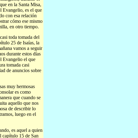
rque en la Santa Misa,
l Evangelio, es el que
do con esa relación
mostrar cómo ese mismo
lla, en otro tiempo.
 casi toda tomada del
ítulo 25 de Isaías, la
 mañana vamos a seguir
os durante estos días
l Evangelio el que
tura tomada casi
idad de anuncios sobre
cosas muy hermosas
consolar es como
e manera que cuando se
uita aquello que nos
osa de describir lo
tramos, luego en el
rando, es aquel a quien
l capítulo 15 de San