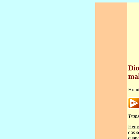
Dio
mal
Homi
Trans
Hemos
dos s
cuand