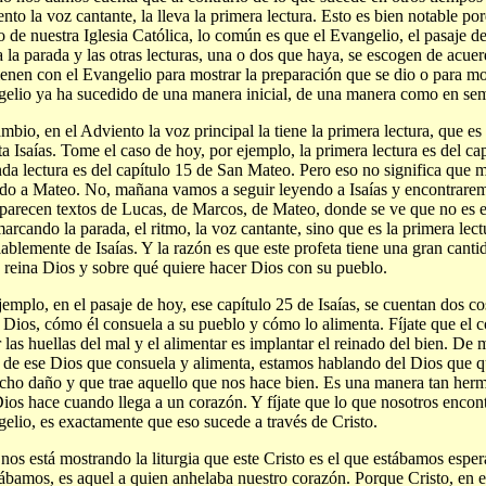
nto la voz cantante, la lleva la primera lectura. Esto es bien notable po
o de nuestra Iglesia Católica, lo común es que el Evangelio, el pasaje de
 la parada y las otras lecturas, una o dos que haya, se escogen de acuer
ienen con el Evangelio para mostrar la preparación que se dio o para 
elio ya ha sucedido de una manera inicial, de una manera como en semi
mbio, en el Adviento la voz principal la tiene la primera lectura, que es
ta Isaías. Tome el caso de hoy, por ejemplo, la primera lectura es del cap
da lectura es del capítulo 15 de San Mateo. Pero eso no significa que
do a Mateo. No, mañana vamos a seguir leyendo a Isaías y encontrarem
parecen textos de Lucas, de Marcos, de Mateo, donde se ve que no es e
marcando la parada, el ritmo, la voz cantante, sino que es la primera lec
iablemente de Isaías. Y la razón es que este profeta tiene una gran cant
reina Dios y sobre qué quiere hacer Dios con su pueblo.
jemplo, en el pasaje de hoy, ese capítulo 25 de Isaías, se cuentan dos 
 Dios, cómo él consuela a su pueblo y cómo lo alimenta. Fíjate que el 
r las huellas del mal y el alimentar es implantar el reinado del bien. D
 de ese Dios que consuela y alimenta, estamos hablando del Dios que q
cho daño y que trae aquello que nos hace bien. Es una manera tan herm
ios hace cuando llega a un corazón. Y fíjate que lo que nosotros encon
elio, es exactamente que eso sucede a través de Cristo.
 nos está mostrando la liturgia que este Cristo es el que estábamos espe
ábamos, es aquel a quien anhelaba nuestro corazón. Porque Cristo, en e