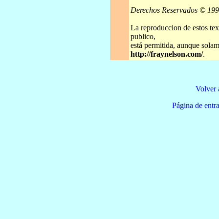
Derechos Reservados © 19
La reproduccion de estos tex
publico,
está permitida, aunque solame
http://fraynelson.com/
.
Volver 
Página de e