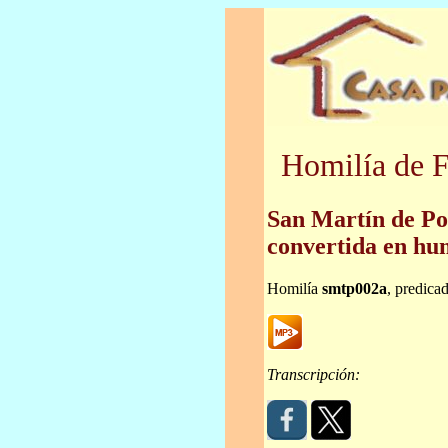
Homilía de F
San Martín de Po
convertida en hu
Homilía
smtp002a
, predica
Transcripción: