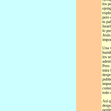
los p
ejemp
explo
pero 
tu pa
Israe
lo pu
Jesús
impor
Una v
humil
los s
adent
Pero 
mira 
despr
publi
impue
como 
todo 
Así q
despu
perif