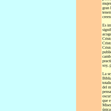
mujer
gran 
tenem
creen
Es im
signi
acoge
Crist
Crist
Crist
publi
cambi
pract
soy, 
La se
Bibli
total
del m
pensa
oscur
que e
Miser
única