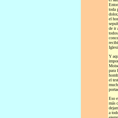
Enton
toda 
dolor
el ho
sepul
de ir
todos
conce
recib
Igles
Y aqu
impor
Moisé
para 
hombr
el te
mucho
porta
Eso e
más o
dejam
a tod
ejemp