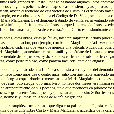
riunfos más grandes de Cristo. Por eso ha habido algunos libros apestos
rosos y algunas películas de cine apestosas, blasfemas y asquerosas, qu
tacan, atacan el recuerdo de esta victoria de Cristo, es el demonio trata
jemplo, en esa obra que se llama el Código de Da Vinci, se dicen una ca
 María Magdalena. Es el demonio tratando de vengarse, inventando estu
car la infinita, infinita pureza de Jesús, porque la pureza de Jesús exce
labras humanas, la pureza de ese corazón de Cristo es deslumbrante co
as obras, estos libros, estas películas, intentan salpicar la infinita purez
rías de una relación, por ejemplo, con María Magdalena. Cada vez que 
eriódicos, cada vez que veas que aparece una película o cualquier cosa 
ía Magdalena, acuérdate de esta homilía y acuérdate de la cara que te
 acuérdate de lo que te estoy diciendo, es el demonio tratando de venga
esa, como perro rabioso, como pantera iracunda, trata de vengarse.
poco una gran académica británica se prestó a ser juguete del demonio
do, hace como unos tres o cuatro años, salió con que había aparecido u
to en lengua copta, donde se mencionaba a María Magdalena como esp
 de Jesús, otro ataque, otro más. Pero, no hace dos meses, esa misma se
da arrepentimiento de sus pecados, tuvo que reconocer en público: Yo 
ces, segunda enseñanza que hay que sacar aquí, nuestro Señor Jesucrist
e, hermosa y limpia en la vida de María Magdalena.
lquier estupidez, me perdonas que diga esta palabra en la Iglesia, cualq
emia que se diga sobre Cristo y María Magdalena, acuérdate de la cara 