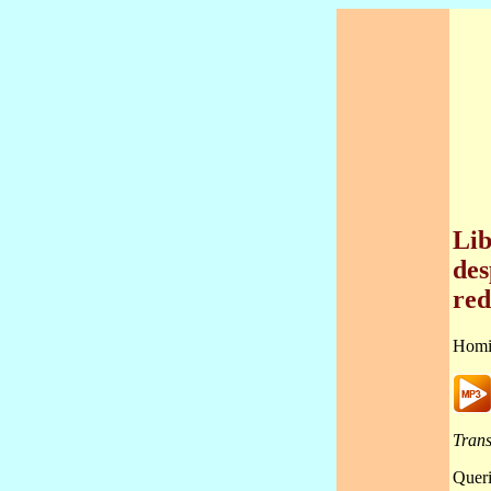
Lib
des
red
Homi
Trans
Queri