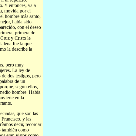
to. Y entonces, va a
sa, movida por el
 el hombre más santo,
mejor, había sido
parecido, con el deseo
primera, primera de
 Cruz y Cristo le
dalena fue la que
omo la describe la
as, pero muy
jeres. La ley de
 de dos testigos, pero
 palabra de un
porque, según ellos,
r medio hombre. Había
nvierte en la
rtante.
eciadas, que son las
 Francisco, y las
ríamos decir, recordar
mó también como
nos eran vistos como