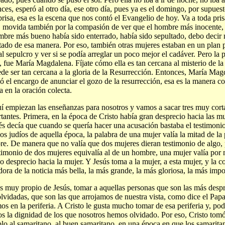
ces, esperó al otro día, ese otro día, pues ya es el domingo, por supues
prisa, esa es la escena que nos contó el Evangelio de hoy. Va a toda pri
, movida también por la compasión de ver que el hombre más inocente,
mbre más bueno había sido enterrado, había sido sepultado, debo decir 
tado de esa manera. Por eso, también otras mujeres estaban en un plan 
 al sepulcro y ver si se podía arreglar un poco mejor el cadáver. Pero la 
, fue María Magdalena. Fíjate cómo ella es tan cercana al misterio de la
de ser tan cercana a la gloria de la Resurrección. Entonces, María Mag
ió el encargo de anunciar el gozo de la resurrección, esa es la manera c
ia en la oración colecta.
í empiezan las enseñanzas para nosotros y vamos a sacar tres muy cort
tantes. Primera, en la época de Cristo había gran desprecio hacia las mu
s decía que cuando se quería hacer una acusación bastaba el testimonio
los judíos de aquella época, la palabra de una mujer valía la mitad de la
e. De manera que no valía que dos mujeres dieran testimonio de algo, 
stimonio de dos mujeres equivalía al de un hombre, una mujer valía po
 desprecio hacia la mujer. Y Jesús toma a la mujer, a esta mujer, y la co
dora de la noticia más bella, la más grande, la más gloriosa, la más impo
s muy propio de Jesús, tomar a aquellas personas que son las más despr
lvidadas, que son las que arrojamos de nuestra vista, como dice el Papa
os en la periferia. A Cristo le gusta mucho tomar de esa periferia y, pod
os la dignidad de los que nosotros hemos olvidado. Por eso, Cristo to
lo al samaritano, al buen samaritano, en una época en que los samarita