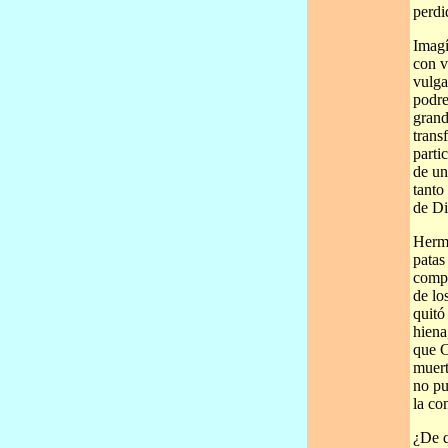
perdi
Imagí
con v
vulga
podre
grand
trans
parti
de un
tanto
de Di
Herma
patas
compl
de lo
quitó
hiena
que C
muert
no pu
la co
¿De q