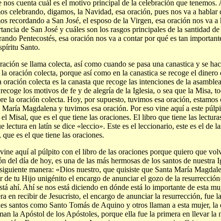
e nos cuenta cuál es el motivo principal de la celebración que tenemos. 
os celebrando, digamos, la Navidad, esa oración, pues nos va a hablar 
os recordando a San José, el esposo de la Virgen, esa oración nos va a h
tancia de San José y cuáles son los rasgos principales de la santidad de
rando Pentecostés, esa oración nos va a contar por qué es tan importan
spíritu Santo.
ración se llama colecta, así como cuando se pasa una canastica y se hac
 la oración colecta, porque así como en la canastica se recoge el dinero
la oración colecta es la canasta que recoge las intenciones de la asamble
 recoge los motivos de fe y de alegría de la Iglesia, o sea que la Misa, t
re la oración colecta. Hoy, por supuesto, tuvimos esa oración, estamos c
 María Magdalena y tuvimos esa oración. Por eso vine aquí a este púlpit
 el Misal, que es el que tiene las oraciones. El libro que tiene las lectura
 lectura en latín se dice «leccio». Este es el leccionario, este es el de la
, que es el que tiene las oraciones.
vine aquí al púlpito con el libro de las oraciones porque quiero que vo
ón del día de hoy, es una de las más hermosas de los santos de nuestra I
 siguiente manera: «Dios nuestro, que quisiste que Santa María Magdale
ir de tu Hijo unigénito el encargo de anunciar el gozo de la resurrección
stá ahí. Ahí se nos está diciendo en dónde está lo importante de esta muj
ra en recibir de Jesucristo, el encargo de anunciar la resurrección, fue l
es santos como Santo Tomás de Aquino y otros llaman a esta mujer, la
aman la Apóstol de los Apóstoles, porque ella fue la primera en llevar la n