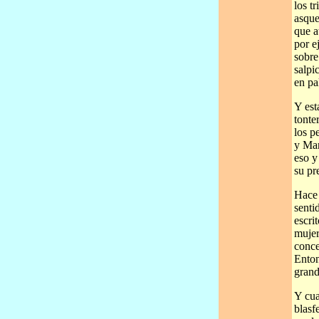
los t
asque
que a
por e
sobre
salpi
en pa
Y est
tonte
los p
y Mar
eso y
su pr
Hace 
senti
escri
mujer
conce
Enton
grand
Y cua
blasf