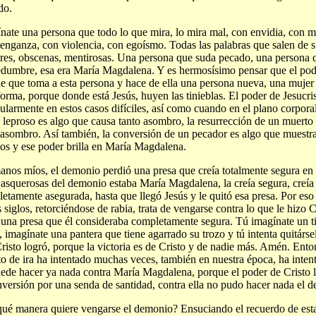
do.
nate una persona que todo lo que mira, lo mira mal, con envidia, con me
enganza, con violencia, con egoísmo. Todas las palabras que salen de s
res, obscenas, mentirosas. Una persona que suda pecado, una persona 
dumbre, esa era María Magdalena. Y es hermosísimo pensar que el pod
e que toma a esta persona y hace de ella una persona nueva, una mujer
forma, porque donde está Jesús, huyen las tinieblas. El poder de Jesucris
cularmente en estos casos difíciles, así como cuando en el plano corporal
 leproso es algo que causa tanto asombro, la resurrección de un muerto
 asombro. Así también, la conversión de un pecador es algo que muestra
os y ese poder brilla en María Magdalena.
nos míos, el demonio perdió una presa que creía totalmente segura en l
 asquerosas del demonio estaba María Magdalena, la creía segura, creía 
etamente asegurada, hasta que llegó Jesús y le quitó esa presa. Por eso 
s siglos, retorciéndose de rabia, trata de vengarse contra lo que le hizo C
 una presa que él consideraba completamente segura. Tú imagínate un t
, imagínate una pantera que tiene agarrado su trozo y tú intenta quitárse
risto logró, porque la victoria es de Cristo y de nadie más. Amén. Ent
o de ira ha intentado muchas veces, también en nuestra época, ha inten
ede hacer ya nada contra María Magdalena, porque el poder de Cristo 
nversión por una senda de santidad, contra ella no pudo hacer nada el 
ué manera quiere vengarse el demonio? Ensuciando el recuerdo de esta