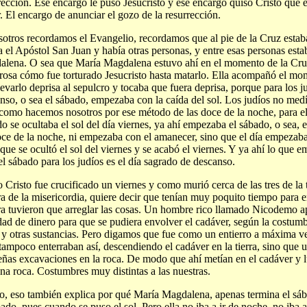
rección. Ese encargo le puso Jesucristo y ese encargo quiso Cristo que 
. El encargo de anunciar el gozo de la resurrección.
sotros recordamos el Evangelio, recordamos que al pie de la Cruz estab
a el Apóstol San Juan y había otras personas, y entre esas personas esta
lena. O sea que María Magdalena estuvo ahí en el momento de la Cruz
rosa cómo fue torturado Jesucristo hasta matarlo. Ella acompañó el mo
levarlo deprisa al sepulcro y tocaba que fuera deprisa, porque para los ju
nso, o sea el sábado, empezaba con la caída del sol. Los judíos no med
 como hacemos nosotros por ese método de las doce de la noche, para el
o se ocultaba el sol del día viernes, ya ahí empezaba el sábado, o sea, 
oce de la noche, ni empezaba con el amanecer, sino que el día empezaba
 que se ocultó el sol del viernes y se acabó el viernes. Y ya ahí lo que e
el sábado para los judíos es el día sagrado de descanso.
Cristo fue crucificado un viernes y como murió cerca de las tres de la 
ra de la misericordia, quiere decir que tenían muy poquito tiempo para en
ra tuvieron que arreglar las cosas. Un hombre rico llamado Nicodemo a
dad de dinero para que se pudiera envolver el cadáver, según la costumbr
 y otras sustancias. Pero digamos que fue como un entierro a máxima 
 tampoco enterraban así, descendiendo el cadáver en la tierra, sino que 
ñas excavaciones en la roca. De modo que ahí metían en el cadáver y 
na roca. Costumbres muy distintas a las nuestras.
, eso también explica por qué María Magdalena, apenas termina el sá
bado, pues cuando se puso el sol. Pero ella no iba a ir de noche, no iba a 