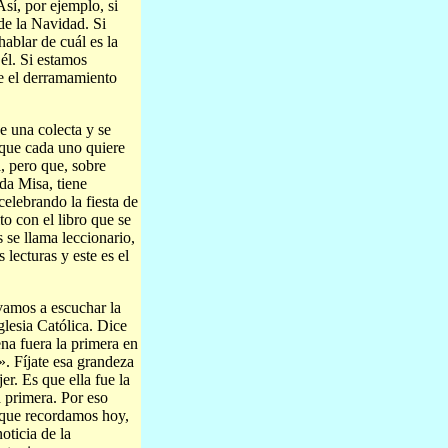
Así, por ejemplo, si
de la Navidad. Si
ablar de cuál es la
 él. Si estamos
te el derramamiento
e una colecta y se
 que cada uno quiere
a, pero que, sobre
oda Misa, tiene
elebrando la fiesta de
o con el libro que se
s se llama leccionario,
s lecturas y este es el
lvamos a escuchar la
glesia Católica. Dice
na fuera la primera en
». Fíjate esa grandeza
er. Es que ella fue la
a primera. Por eso
 que recordamos hoy,
oticia de la