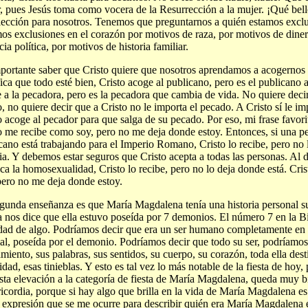
, pues Jesús toma como vocera de la Resurrección a la mujer. ¡Qué bell
lección para nosotros. Tenemos que preguntarnos a quién estamos excl
os exclusiones en el corazón por motivos de raza, por motivos de dine
cia política, por motivos de historia familiar.
portante saber que Cristo quiere que nosotros aprendamos a acogernos
fica que todo esté bien, Cristo acoge al publicano, pero es el publicano 
 a la pecadora, pero es la pecadora que cambia de vida. No quiere deci
o, no quiere decir que a Cristo no le importa el pecado. A Cristo sí le i
o acoge al pecador para que salga de su pecado. Por eso, mi frase favorit
o me recibe como soy, pero no me deja donde estoy. Entonces, si una p
cano está trabajando para el Imperio Romano, Cristo lo recibe, pero no l
a. Y debemos estar seguros que Cristo acepta a todas las personas. Al d
ica la homosexualidad, Cristo lo recibe, pero no lo deja donde está. Cr
pero no me deja donde estoy.
gunda enseñanza es que María Magdalena tenía una historia personal 
a nos dice que ella estuvo poseída por 7 demonios. El número 7 en la Bi
idad de algo. Podríamos decir que era un ser humano completamente en l
al, poseída por el demonio. Podríamos decir que todo su ser, podríamos
miento, sus palabras, sus sentidos, su cuerpo, su corazón, toda ella dest
idad, esas tinieblas. Y esto es tal vez lo más notable de la fiesta de hoy,
sta elevación a la categoría de fiesta de María Magdalena, queda muy b
icordia, porque si hay algo que brilla en la vida de María Magdalena es
 expresión que se me ocurre para describir quién era María Magdalena e