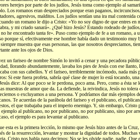
eores herejes por parte de los judíos, Jesús toma como ejemplo al sama
lo. Los romanos eran despreciados porque eran paganos, incircuncisos,
tadores, agresivos, malditos. Los judíos sentían una ira mal contenida 
cuando un romano le dijo a Cristo: «Yo no soy digno de que entres en 
labra, y mi criado sanará». ¿Qué hizo Jesús? Estando rodeado de judíos,
l no he encontrado tanta fe». Puso como ejemplo de fe a un romano, a 
so porque sí, efectivamente ese hombre había dado un testimonio muy b
 siempre muestra que esas personas, las que nosotros despreciamos, ti
tante ante los ojos de Dios.
ez un fariseo de nombre Simón lo invitó a cenar y una pecadora públic
dad, llorando abundantemente, lavaba los pies de Jesús con ese llanto, l
ecaba con sus cabellos. Y el fariseo, terriblemente incómodo, nada más 
ros: Si este fuera profeta, sabría qué clase de mujer lo está tocando, un
Jesús dice: Al que poco se le perdona, poco ama. Pero, como a ésta se 
las muestras de amor que da. La defiende, la reivindica, Jesús no tolera
eciemos o excluyamos a una persona. Y podríamos dar más ejemplos de
canos. Te acuerdas de la parábola del fariseo y el publicano, el publica
stos, el que trabajaba para el imperio enemigo. Y, sin embargo, Cristo 
ejemplo al publicano, no por publicano, no por publicano, sino por arr
caso, el ejemplo es para levantar al publicano.
ue esta es la primera lección, lo mismo que Jesús hizo antes de la Cruz
és de la resurrección, levantar y mostrar la dignidad de todos. Muchas 
eria, Cristo nos habla para decirnos: No se les olvide nadie, nadie. Que 