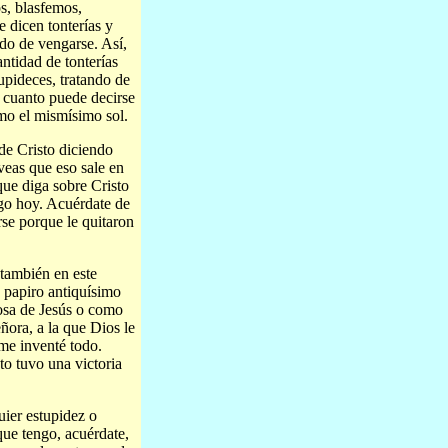
os, blasfemos,
e dicen tonterías y
ndo de vengarse. Así,
ntidad de tonterías
pideces, tratando de
de cuanto puede decirse
mo el mismísimo sol.
a de Cristo diciendo
veas que eso sale en
que diga sobre Cristo
ngo hoy. Acuérdate de
rse porque le quitaron
 también en este
n papiro antiquísimo
osa de Jesús o como
ñora, a la que Dios le
me inventé todo.
o tuvo una victoria
uier estupidez o
que tengo, acuérdate,