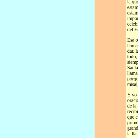
la qu
estam
estam
impor
celeb
del E
Esa o
llama
dar, 
todo,
siemp
Santa
llama
porque
misal
Y yo 
oraci
de la
recib
que e
prime
grand
la ll