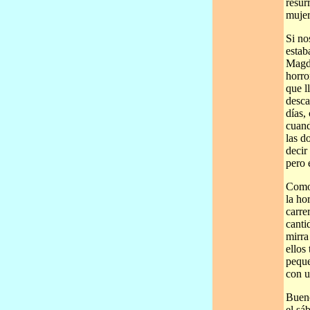
resur
mujer
Si no
estab
Magda
horro
que l
desca
días,
cuand
las d
decir
pero 
Como 
la ho
carre
canti
mirra
ellos
peque
con u
Bueno
el sá