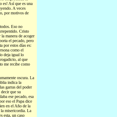
o es! Así que es una
uyendo. A veces
ro, por motivos de
 todos. Eso no
arrepentido. Cristo
r la manera de acoger
mporta el pecado, pero
a por estos días es:
ersona como el
o deja igual lo
rogadicto, al que
isto me recibe como
sumamente oscura. La
blia indica la
as garras del poder
 decir que su
ilaba ese pecado, esa
 por eso el Papa dice
ien en el Año de la
 la misericordia. La
s esta, un caso