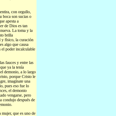
ntira, con orgullo,
u boca son sucias o
que apesta a
er de Dios es tan
 nueva. La toma y la
to brilla
 y físico, la curación
 es algo que causa
 el poder incalculable
as fauces y entre las
que ya la tenía
el demonio, a lo largo
risto, porque Cristo le
igre, imagínate una
lo, pues eso fue lo
onces, el demonio
tado vengarse, pero
la condujo después de
demonio.
 mujer, que es uno de