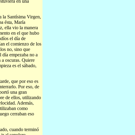
estuviera en una
a la Santísima Virgen,
ba ésta, María
, ella vio la manera
mento en el que hubo
díos el día de
ían el comienzo de los
los no, sino que
el día empezaba no a
 a oscuras. Quiere
mpieza es el sábado,
tarde, que por eso es
terrarlo. Por eso, de
portó una gran
e de ellos, utilizando
velocidad. Además,
utilizaban como
luego cerraban eso
bado, cuando terminó
ir al sepulcro.