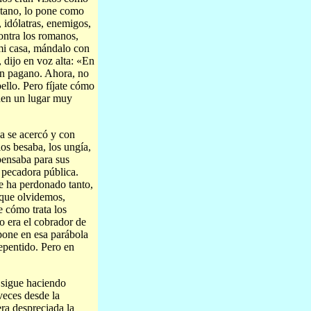
ritano, lo pone como
 idólatras, enemigos,
contra los romanos,
mi casa, mándalo con
 dijo en voz alta: «En
un pagano. Ahora, no
ello. Pero fíjate cómo
enen un lugar muy
a se acercó y con
os besaba, los ungía,
pensaba para sus
a pecadora pública.
le ha perdonado tanto,
 que olvidemos,
 cómo trata los
no era el cobrador de
pone en esa parábola
epentido. Pero en
, sigue haciendo
veces desde la
era despreciada la