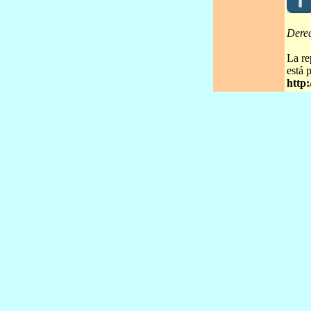
Dere
La re
está 
http: