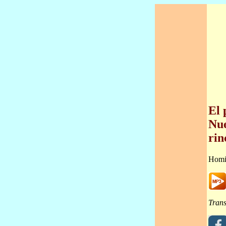
El 
Nue
rin
Homi
Trans