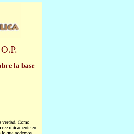
 O.P.
obre la base
bra verdad. Como
 cree únicamente en
es lo que podemos