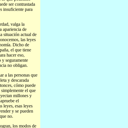
uede ser contrastada
s insuficiente para
rdad, valga la
a apariencia de
a situación actual de
onocemos, las leyes
conomía. Dicho de
paña, el que tiene
para hacer eso,
do y seguramente
cia no obligan.
ar a las personas que
leta y descarada
Entonces, cómo puede
si simplemente el que
nyectan millones y
 apruebe el
s leyes, esas leyes
vender y se pueden
 que no.
logran, los modos de