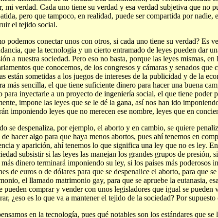
r, mi verdad. Cada uno tiene su verdad y esa verdad subjetiva que no p
batida, pero que tampoco, en realidad, puede ser compartida por nadie, e
uir el tejido social.
 podemos conectar unos con otros, si cada uno tiene su verdad? Es ve
dancia, que la tecnología y un cierto entramado de leyes pueden dar un
ión a nuestra sociedad. Pero eso no basta, porque las leyes mismas, en l
arlamentos que conocemos, de los congresos y cámaras y senados que c
s están sometidas a los juegos de intereses de la publicidad y de la e
a más sencilla, el que tiene suficiente dinero para hacer una buena cam
o para inyectarle a un proyecto de ingeniería social, el que tiene poder 
mente, impone las leyes que se le dé la gana, así nos han ido imponien
rán imponiendo leyes que no merecen ese nombre, leyes que en concien
o se despenaliza, por ejemplo, el aborto y en cambio, se quiere penaliz
n de hacer algo para que haya menos abortos, pues ahí tenemos en comp
encia y aparición, ahí tenemos lo que significa una ley que no es ley. 
ciedad subsistir si las leyes las manejan los grandes grupos de presión, 
 más dinero terminará imponiendo su ley, si los países más poderosos i
nes de euros o de dólares para que se despenalice el aborto, para que se
monio, el llamado matrimonio gay, para que se apruebe la eutanasia, esa
e pueden comprar y vender con unos legisladores que igual se pueden 
ar, ¿eso es lo que va a mantener el tejido de la sociedad? Por supuesto
pensamos en la tecnología, pues qué notables son los estándares que se 