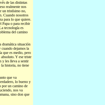
és de las distintas
¿eso realmente nos
 un tristísimo no,
fin. Cuando nosotros
iza para lo que quiere.
l Papa o para recibir
 La tecnología es
problema del camino
 dramática situación
y cuando dejamos la
gía que es medio, pero
absoluto. Y ese triste
y les lleva a sentir
la historia, no tiene
Santo que va
verdadero, lo bueno y
so por un camino de
uciendo, nos va
humana, sino don que