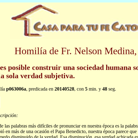
Homilía de Fr. Nelson Medina,
es posible construir una sociedad humana s
la sola verdad subjetiva.
lía
p063006a
, predicada en
20140528
, con
5
min. y
48
seg.
cripción:
e las palabras más difíciles de pronunciar en nuestra época es la pala
bió en más de una ocasión el Papa Benedicto, nuestra época parece que
medo disminuido de la verdad. Esa disminución, esa verdad achicada 