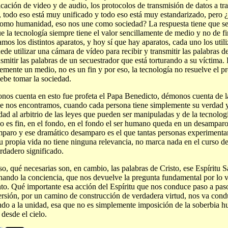
icación de video y de audio, los protocolos de transmisión de datos a trav
, todo eso está muy unificado y todo eso está muy estandarizado, pero 
omo humanidad, eso nos une como sociedad? La respuesta tiene que ser
e la tecnología siempre tiene el valor sencillamente de medio y no de 
zamos los distintos aparatos, y hoy sí que hay aparatos, cada uno los util
ede utilizar una cámara de vídeo para recibir y transmitir las palabras de
nsmitir las palabras de un secuestrador que está torturando a su víctima.
emente un medio, no es un fin y por eso, la tecnología no resuelve el 
ebe tomar la sociedad.
os cuenta en esto fue profeta el Papa Benedicto, démonos cuenta de la
e nos encontramos, cuando cada persona tiene simplemente su verdad 
dad al arbitrio de las leyes que pueden ser manipuladas y de la tecnolo
o es fin, en el fondo, en el fondo el ser humano queda en un desamparo 
paro y ese dramático desamparo es el que tantas personas experimentan 
u propia vida no tiene ninguna relevancia, no marca nada en el curso de 
rdadero significado.
so, qué necesarias son, en cambio, las palabras de Cristo, ese Espíritu 
nando la conciencia, que nos devuelve la pregunta fundamental por lo 
nto. Qué importante esa acción del Espíritu que nos conduce paso a pa
rsión, por un camino de construcción de verdadera virtud, nos va cond
ndo a la unidad, esa que no es simplemente imposición de la soberbia 
 desde el cielo.