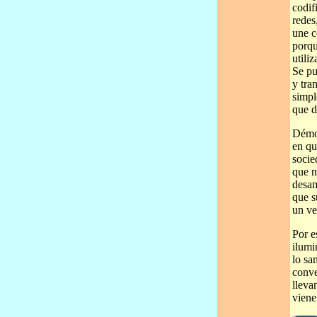
codif
redes
une c
porqu
utili
Se pu
y tra
simpl
que d
Démon
en qu
socie
que n
desam
que s
un ve
Por e
ilumi
lo sa
conve
lleva
viene