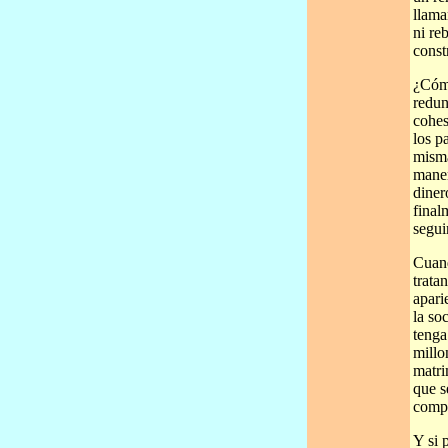
llama
ni re
constr
¿Cómo
redun
cohes
los p
misma
maner
diner
final
segui
Cuand
trata
apari
la so
tenga
millo
matri
que s
compr
Y si 