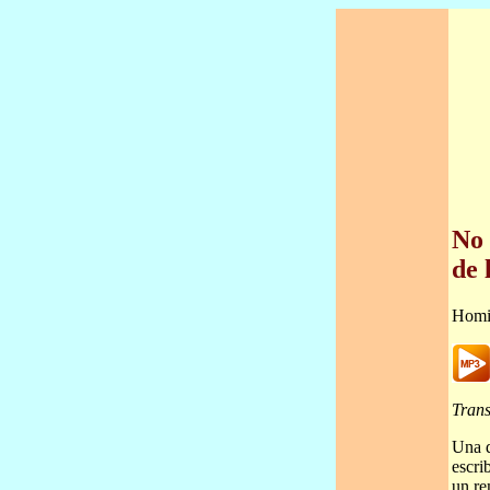
No 
de 
Homi
Trans
Una d
escri
un re