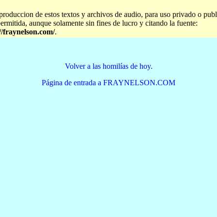
produccion de estos textos y archivos de audio, para uso privado o publ
permitida, aunque solamente sin fines de lucro y citando la fuente:
//fraynelson.com/
.
Volver a las homilías de hoy.
Página de entrada a FRAYNELSON.COM