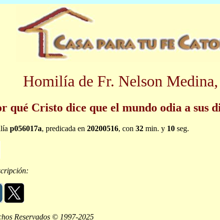
Homilía de Fr. Nelson Medina,
r qué Cristo dice que el mundo odia a sus d
lía
p056017a
, predicada en
20200516
, con
32
min. y
10
seg.
cripción:
chos Reservados © 1997-2025