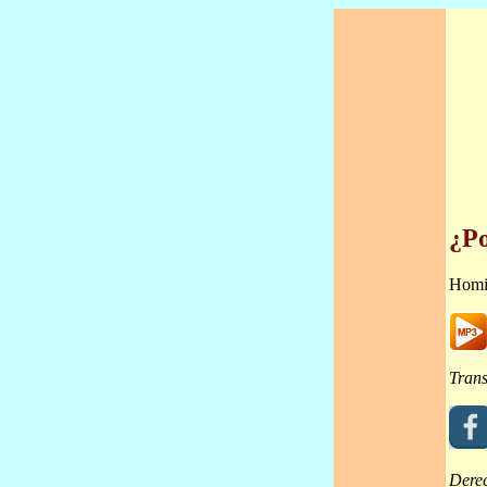
¿Po
Homi
Trans
Dere