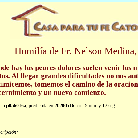
Homilía de Fr. Nelson Medina,
de hay los peores dolores suelen venir los 
tos. Al llegar grandes dificultades no nos au
timicemos, tomemos el camino de la oración,
cernimiento y un nuevo comienzo.
lía
p056016a
, predicada en
20200516
, con
5
min. y
17
seg.
cripción: