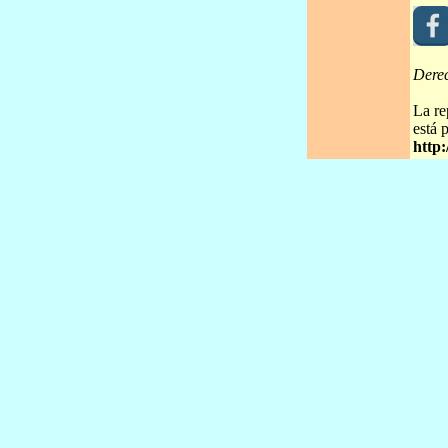
Dere
La re
está 
http: