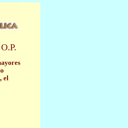
 O.P.
mayores
to
 el