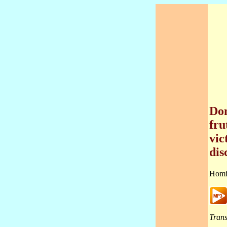
Don
fru
vic
dis
Homi
Trans