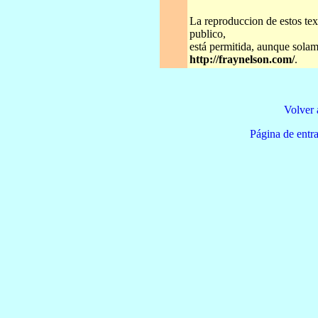
La reproduccion de estos tex
publico,
está permitida, aunque solame
http://fraynelson.com/
.
Volver 
Página de e