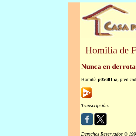
Homilía de F
Nunca en derrota
Homilía
p056015a
, predica
Transcripción:
Derechos Reservados © 19