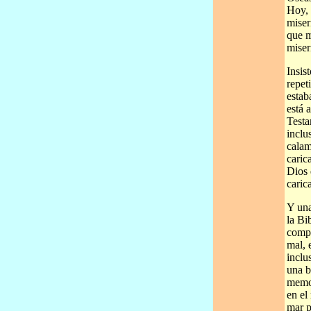
Hoy, 
miser
que m
miser
Insis
repet
estab
está 
Testa
inclu
calam
caric
Dios 
caric
Y una
la Bi
compa
mal, 
inclu
una b
memor
en el
mar p