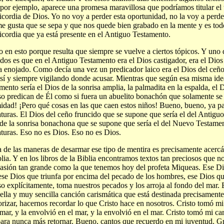
por ejemplo, aparece una promesa maravillosa que podríamos titular el t
icordia de Dios. Yo no voy a perder esta oportunidad, no la voy a perder
e gusta que se sepa y que nos quede bien grabado en la mente y es tod
icordia que ya está presente en el Antiguo Testamento.
to en esto porque resulta que siempre se vuelve a ciertos tópicos. Y un
idos es que en el Antiguo Testamento era el Dios castigador, era el Dios
a enojado. Como decía una vez un predicador laico era el Dios del ceñ
así y siempre vigilando donde acusar. Mientras que según esa misma id
mento sería el Dios de la sonrisa amplia, la palmadita en la espalda, e
so predican de Él como si fuera un abuelito bonachón que solamente se 
idad! ¡Pero qué cosas en las que caen estos niños! Bueno, bueno, ya p
aturas. El Dios del ceño fruncido que se supone que sería el del Antigu
de la sonrisa bonachona que se supone que sería el del Nuevo Testame
aturas. Eso no es Dios. Eso no es Dios.
 de las maneras de desarmar ese tipo de mentira es precisamente acercá
blia. Y en los libros de la Biblia encontramos textos tan preciosos que 
sión tan grande como la que tenemos hoy del profeta Miqueas. Ese Di
ese Dios que triunfa por encima del pecado de los hombres, ese Dios qu
so explícitamente, toma nuestros pecados y los arroja al fondo del mar.
ella y muy sencilla canción carismática que está destinada precisament
izar, hacernos recordar lo que Cristo hace en nosotros. Cristo tomó mi
 mar, y la envolvió en el mar, y la envolvió en el mar. Cristo tomó mi ca
ara nunca más retornar. Bueno, cantos que recuerdo en mi juventud. Gra