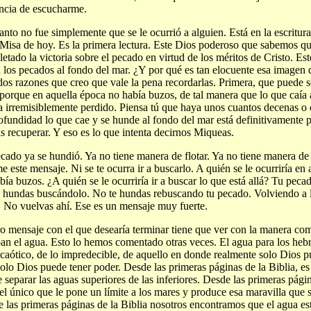
ncia de escucharme.
anto no fue simplemente que se le ocurrió a alguien. Está en la escritura
 Misa de hoy. Es la primera lectura. Este Dios poderoso que sabemos q
etado la victoria sobre el pecado en virtud de los méritos de Cristo. E
a los pecados al fondo del mar. ¿Y por qué es tan elocuente esa imagen 
os razones que creo que vale la pena recordarlas. Primera, que puede s
porque en aquella época no había buzos, de tal manera que lo que caía 
a irremisiblemente perdido. Piensa tú que haya unos cuantos decenas o
ofundidad lo que cae y se hunde al fondo del mar está definitivamente 
s recuperar. Y eso es lo que intenta decirnos Miqueas.
cado ya se hundió. Ya no tiene manera de flotar. Ya no tiene manera de sa
 este mensaje. Ni se te ocurra ir a buscarlo. A quién se le ocurriría en
bía buzos. ¿A quién se le ocurriría ir a buscar lo que está allá? Tu peca
 hundas buscándolo. No te hundas rebuscando tu pecado. Volviendo a l
. No vuelvas ahí. Ese es un mensaje muy fuerte.
ro mensaje con el que desearía terminar tiene que ver con la manera co
an el agua. Esto lo hemos comentado otras veces. El agua para los heb
 caótico, de lo impredecible, de aquello en donde realmente solo Dios 
solo Dios puede tener poder. Desde las primeras páginas de la Biblia, e
 separar las aguas superiores de las inferiores. Desde las primeras págin
el único que le pone un límite a los mares y produce esa maravilla que se
 las primeras páginas de la Biblia nosotros encontramos que el agua es