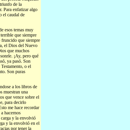
riunfo de la
. Para enfatizar algo
o el caudal de
o de esos temas muy
 terrible que siempre
o fruncido que siempre
ea, el Dios del Nuevo
l Dios que muchos
sonríe. ¡Ay, pero qué
asó, ya pasó. Son
o Testamento, o el
nto. Son puras
ndose a los libros de
nos muestran una
os que vence sobre el
e, para decirlo
 Esto me hace recordar
e a hacernos
 carga y la envolvió
rga y la envolvió en el
cias por tener la