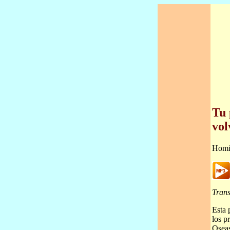
Tu 
vol
Homi
Trans
Esta 
los p
Oseas