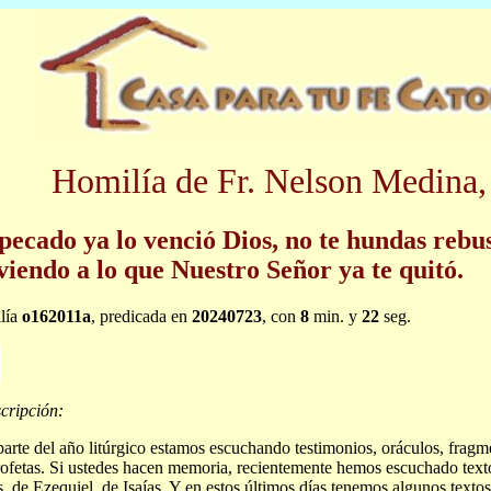
Homilía de Fr. Nelson Medina,
pecado ya lo venció Dios, no te hundas rebu
viendo a lo que Nuestro Señor ya te quitó.
lía
o162011a
, predicada en
20240723
, con
8
min. y
22
seg.
cripción:
parte del año litúrgico estamos escuchando testimonios, oráculos, fragme
rofetas. Si ustedes hacen memoria, recientemente hemos escuchado tex
, de Ezequiel, de Isaías. Y en estos últimos días tenemos algunos texto