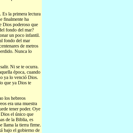
. Es la primera lectura
ue finalmente ha
ste Dios poderoso que
del fondo del mar?
onar un poco infantil.
al fondo del mar
 centenares de metros
perdido. Nunca lo
lir. Ni se te ocurra.
 aquella época, cuando
do ya lo venció Dios.
o que ya Dios te
mo los hebreos
reos era una muestra
puede tener poder. Oye
s Dios el único que
as de la Biblia, es
 llama la tierra firme.
tá bajo el gobierno de