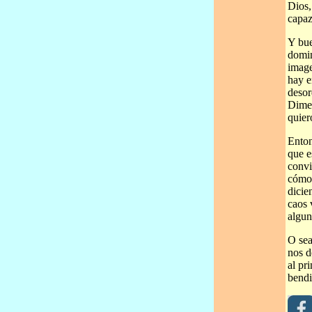
Dios,
capaz
Y bue
domin
image
hay e
desor
Dime 
quier
Enton
que e
convi
cómo 
dicie
caos 
algun
O sea
nos d
al pr
bendi