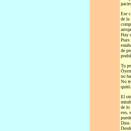
pacie
Ese c
de la
compl
arroj
Hay d
Pues 
estab
de pr
podrá
Tu pe
Óyeme
no ha
No te
quitó
El ot
mirab
de lo
eso, 
puede
Dios 
Desde