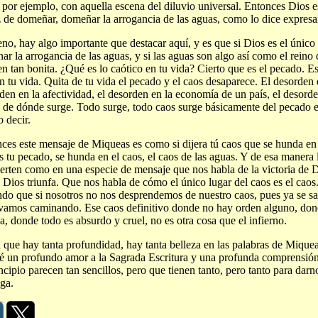
 por ejemplo, con aquella escena del diluvio universal. Entonces Dios e
 de domeñar, domeñar la arrogancia de las aguas, como lo dice expresam
no, hay algo importante que destacar aquí, y es que si Dios es el únic
ar la arrogancia de las aguas, y si las aguas son algo así como el reino 
n tan bonita. ¿Qué es lo caótico en tu vida? Cierto que es el pecado. Es
n tu vida. Quita de tu vida el pecado y el caos desaparece. El desorden 
den en la afectividad, el desorden en la economía de un país, el desorde
de dónde surge. Todo surge, todo caos surge básicamente del pecado e
o decir.
ces este mensaje de Miqueas es como si dijera tú caos que se hunda en 
s tu pecado, se hunda en el caos, el caos de las aguas. Y de esa manera 
erten como en una especie de mensaje que nos habla de la victoria de D
Dios triunfa. Que nos habla de cómo el único lugar del caos es el caos
ndo que si nosotros no nos desprendemos de nuestro caos, pues ya se sa
vamos caminando. Ese caos definitivo donde no hay orden alguno, don
a, donde todo es absurdo y cruel, no es otra cosa que el infierno.
 que hay tanta profundidad, hay tanta belleza en las palabras de Mique
é un profundo amor a la Sagrada Escritura y una profunda comprensión 
incipio parecen tan sencillos, pero que tienen tanto, pero tanto para dar
ga.