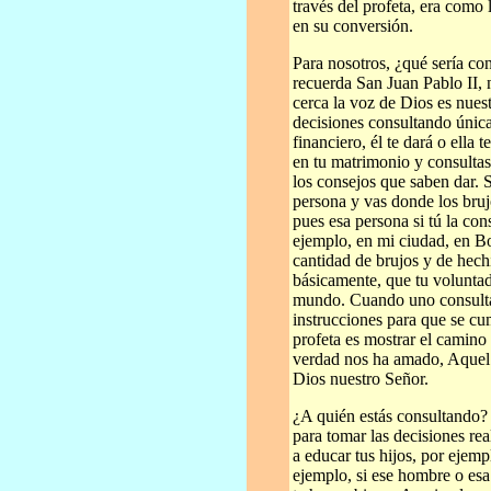
través del profeta, era como
en su conversión.
Para nosotros, ¿qué sería co
recuerda San Juan Pablo II,
cerca la voz de Dios es nuest
decisiones consultando única
financiero, él te dará o ella 
en tu matrimonio y consultas
los consejos que saben dar. 
persona y vas donde los bruj
pues esa persona si tú la con
ejemplo, en mi ciudad, en B
cantidad de brujos y de hec
básicamente, que tu voluntad 
mundo. Cuando uno consulta
instrucciones para que se cu
profeta es mostrar el camino
verdad nos ha amado, Aquel 
Dios nuestro Señor.
¿A quién estás consultando? 
para tomar las decisiones re
a educar tus hijos, por ejemp
ejemplo, si ese hombre o esa