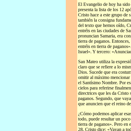
El Evangelio de hoy ha sido
presenta la lista de los 12 a
Cristo hace a este grupo de 
también la consigna fundament
del texto que hemos oído, Cri
entréis en las ciudades de S
pronuncian Samaria, era con
tierra de paganos. Entonces
entréis en tierra de paganos»
Israel». Y tercero: «Anunciad
San Mateo utiliza la expresi
claro que se refiere a lo mi
Dios. Sucede que era costum
omitir al máximo mencionar a
el Santísimo Nombre. Por eso
cielos para referirse finalme
directrices que les da Cristo
paganos. Segundo, que vayan 
que anuncien que el reino de
¿Cómo podemos aplicar esas 
todo, puede resultar un poco
tierra de paganos». Pero en 
28, Cristo dice: «Vayan a t