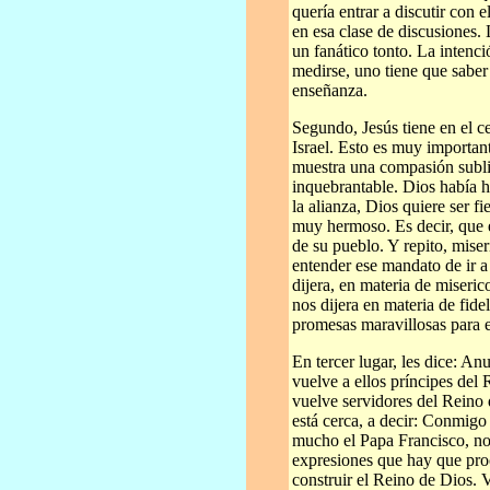
quería entrar a discutir con 
en esa clase de discusiones.
un fanático tonto. La intenc
medirse, uno tiene que saber
enseñanza.
Segundo, Jesús tiene en el ce
Israel. Esto es muy importan
muestra una compasión sublim
inquebrantable. Dios había h
la alianza, Dios quiere ser f
muy hermoso. Es decir, que e
de su pueblo. Y repito, miser
entender ese mandato de ir a 
dijera, en materia de miseri
nos dijera en materia de fid
promesas maravillosas para 
En tercer lugar, les dice: An
vuelve a ellos príncipes del 
vuelve servidores del Reino 
está cerca, a decir: Conmigo 
mucho el Papa Francisco, no
expresiones que hay que pro
construir el Reino de Dios. V