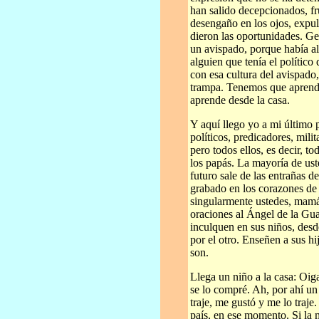
han salido decepcionados, fr
desengaño en los ojos, expul
dieron las oportunidades. Ge
un avispado, porque había al
alguien que tenía el polític
con esa cultura del avispado
trampa. Tenemos que aprender
aprende desde la casa.
Y aquí llego yo a mi último 
políticos, predicadores, mili
pero todos ellos, es decir, t
los papás. La mayoría de us
futuro sale de las entrañas 
grabado en los corazones de 
singularmente ustedes, mamás
oraciones al Ángel de la Gua
inculquen en sus niños, desd
por el otro. Enseñen a sus hi
son.
Llega un niño a la casa: Oig
se lo compré. Ah, por ahí un
traje, me gustó y me lo traj
país, en ese momento. Si la 