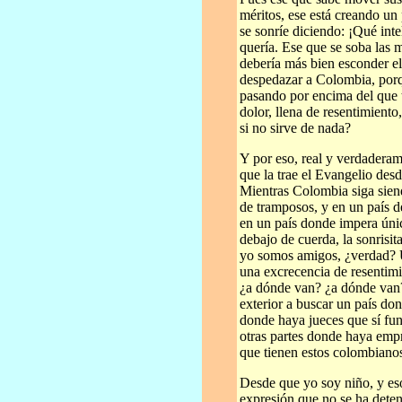
méritos, ese está creando un 
se sonríe diciendo: ¡Qué inte
quería. Ese que se soba las 
debería más bien esconder e
despedazar a Colombia, por
pasando por encima del que t
dolor, llena de resentimiento
si no sirve de nada?
Y por eso, real y verdaderam
que la trae el Evangelio des
Mientras Colombia siga siend
de tramposos, y en un país d
en un país donde impera única
debajo de cuerda, la sonrisit
yo somos amigos, ¿verdad? U
una excrecencia de resentimi
¿a dónde van? ¿a dónde van?
exterior a buscar un país don
donde haya jueces que sí fun
otras partes donde haya empre
que tienen estos colombiano
Desde que yo soy niño, y es
expresión que no se ha dete