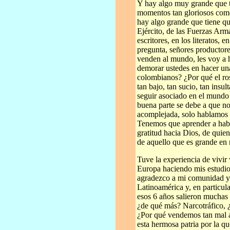
Y hay algo muy grande que t
momentos tan gloriosos com
hay algo grande que tiene qu
Ejército, de las Fuerzas Arm
escritores, en los literatos,
pregunta, señores productore
venden al mundo, les voy a 
demorar ustedes en hacer un
colombianos? ¿Por qué el ros
tan bajo, tan sucio, tan ins
seguir asociado en el mundo 
buena parte se debe a que n
acomplejada, solo hablamos d
Tenemos que aprender a habla
gratitud hacia Dios, de quie
de aquello que es grande en 
Tuve la experiencia de vivir 
Europa haciendo mis estudio
agradezco a mi comunidad y 
Latinoamérica y, en particul
esos 6 años salieron muchas 
¿de qué más? Narcotráfico, 
¿Por qué vendemos tan mal a
esta hermosa patria por la q