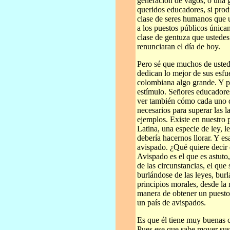
generación de vagos, o una 
queridos educadores, si pro
clase de seres humanos que 
a los puestos públicos únicame
clase de gentuza que ustedes 
renunciaran el día de hoy.
Pero sé que muchos de ustede
dedican lo mejor de sus esfu
colombiana algo grande. Y po
estímulo. Señores educadores
ver también cómo cada uno d
necesarios para superar las 
ejemplos. Existe en nuestro 
Latina, una especie de ley, l
debería hacernos llorar. Y es
avispado. ¿Qué quiere decir 
Avispado es el que es astuto,
de las circunstancias, el que 
burlándose de las leyes, bur
principios morales, desde la 
manera de obtener un puesto
un país de avispados.
Es que él tiene muy buenas 
Pues ese que sabe mover sus 