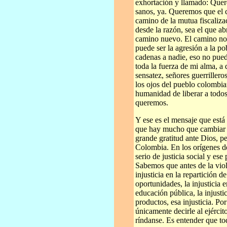
exhortación y llamado: Quere
sanos, ya. Queremos que el ca
camino de la mutua fiscalizac
desde la razón, sea el que ab
camino nuevo. El camino no p
puede ser la agresión a la po
cadenas a nadie, eso no pued
toda la fuerza de mi alma, a
sensatez, señores guerrillero
los ojos del pueblo colombia
humanidad de liberar a todos
queremos.
Y ese es el mensaje que est
que hay mucho que cambiar e
grande gratitud ante Dios, pe
Colombia. En los orígenes d
serio de justicia social y e
Sabemos que antes de la viole
injusticia en la repartición de
oportunidades, la injusticia e
educación pública, la injustic
productos, esa injusticia. P
únicamente decirle al ejército
ríndanse. Es entender que to