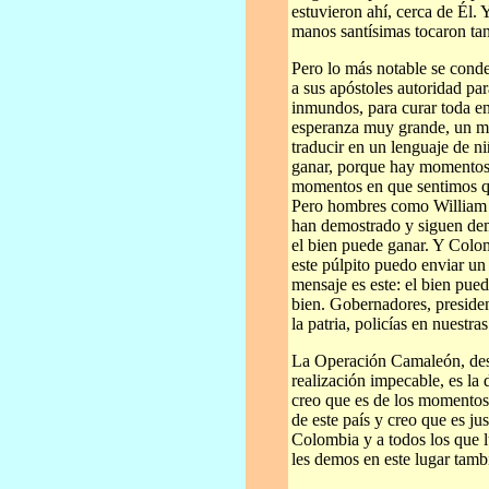
estuvieron ahí, cerca de Él. 
manos santísimas tocaron tan
Pero lo más notable se conde
a sus apóstoles autoridad pa
inmundos, para curar toda e
esperanza muy grande, un me
traducir en un lenguaje de n
ganar, porque hay momentos 
momentos en que sentimos qu
Pero hombres como William
han demostrado y siguen dem
el bien puede ganar. Y Colom
este púlpito puedo enviar un
mensaje es este: el bien pue
bien. Gobernadores, presiden
la patria, policías en nuestra
La Operación Camaleón, desd
realización impecable, es la
creo que es de los momentos m
de este país y creo que es ju
Colombia y a todos los que l
les demos en este lugar tambi