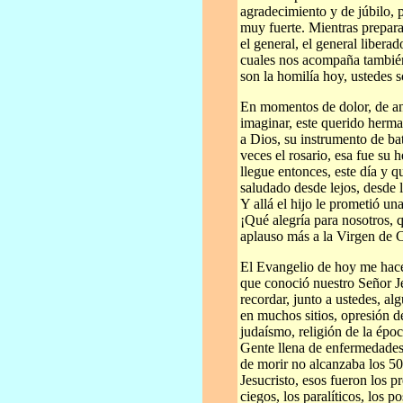
agradecimiento y de júbilo, 
muy fuerte. Mientras prepara
el general, el general libera
cuales nos acompaña también
son la homilía hoy, ustedes s
En momentos de dolor, de a
imaginar, este querido herm
a Dios, su instrumento de bat
veces el rosario, esa fue su 
llegue entonces, este día y q
saludado desde lejos, desde l
Y allá el hijo le prometió un
¡Qué alegría para nosotros,
aplauso más a la Virgen de 
El Evangelio de hoy me hace
que conoció nuestro Señor J
recordar, junto a ustedes, alg
en muchos sitios, opresión de
judaísmo, religión de la époc
Gente llena de enfermedades
de morir no alcanzaba los 5
Jesucristo, esos fueron los p
ciegos, los paralíticos, los 