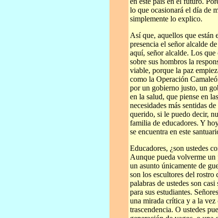
en este país en el futuro. Po
lo que ocasionará el día de m
simplemente lo explico.
Así que, aquellos que están 
presencia el señor alcalde de
aquí, señor alcalde. Los que 
sobre sus hombros la respons
viable, porque la paz empiez
como la Operación Camaleón.
por un gobierno justo, un go
en la salud, que piense en l
necesidades más sentidas de 
querido, si le puedo decir, 
familia de educadores. Y ho
se encuentra en este santuar
Educadores, ¿son ustedes con
Aunque pueda volverme un po
un asunto únicamente de guer
son los escultores del rostr
palabras de ustedes son casi
para sus estudiantes. Señore
una mirada crítica y a la vez 
trascendencia. O ustedes pue