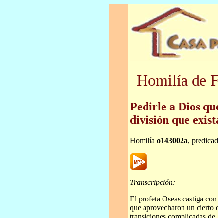
Homilía de F
Pedirle a Dios q
división que exis
Homilía
o143002a
, predica
Transcripción:
El profeta Oseas castiga con 
que aprovecharon un cierto 
transiciones complicadas de l