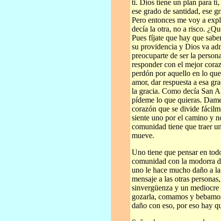
ti. Dios tiene un plan para t
ese grado de santidad, ese gr
Pero entonces me voy a explo
decía la otra, no a risco. ¿Q
Pues fíjate que hay que sabe
su providencia y Dios va adm
preocuparte de ser la person
responder con el mejor coraz
perdón por aquello en lo qu
amor, dar respuesta a esa gra
la gracia. Como decía San A
pídeme lo que quieras. Dame
corazón que se divide fácilm
siente uno por el camino y n
comunidad tiene que traer u
mueve.
Uno tiene que pensar en todo
comunidad con la modorra de
uno le hace mucho daño a l
mensaje a las otras personas,
sinvergüenza y un mediocre 
gozarla, comamos y bebamo
daño con eso, por eso hay que