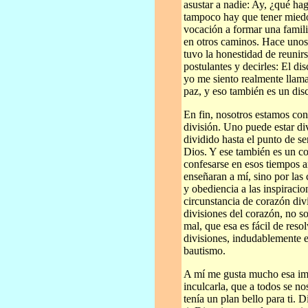
asustar a nadie: Ay, ¿qué h
tampoco hay que tener miedo
vocación a formar una famil
en otros caminos. Hace unos 
tuvo la honestidad de reunir
postulantes y decirles: El dis
yo me siento realmente llama
paz, y eso también es un dis
En fin, nosotros estamos con
división. Uno puede estar di
dividido hasta el punto de se
Dios. Y ese también es un c
confesarse en esos tiempos 
enseñaran a mí, sino por las 
y obediencia a las inspiracio
circunstancia de corazón div
divisiones del corazón, no solo
mal, que esa es fácil de resol
divisiones, indudablemente e
bautismo.
A mí me gusta mucho esa ima
inculcarla, que a todos se n
tenía un plan bello para ti. 