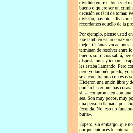
dividido entre el bien y el m
bueno o quiere ser un crimin
decisión es fácil de tomar. P
división, hay otras division
recordamos aquello de la pros
Por ejemplo, piense usted en
Ese también es un corazón di
mejor. Cuántas vocaciones he
terminan de resolver entre lo
bueno, solo Dios sabrá, pero
disposiciones y tenían la ca
les estaba llamando. Pero c
pero yo también puedo, yo t
se encuentra uno con esas vo
Hicieron una unión libre y d
podían hacer muchas cosas.
si, se comprometen con una
sea. Son muy pocos, muy poc
una persona llamada por Dio
fecunda. No, eso no funcion
burla».
Espero, sin embargo, que no
porque entonces le entrará l