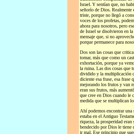
Israel. Y sentían que, no ha
señorío de Dios. Realmente e
triste, porque no llegó a con
voces de los profetas, podem
ahora para nosotros, pero es
de Israel se disolvieron en l
mensaje que, si no aprovechó
porque permanece para noso
Dos son las cosas que critic
tomar, más que como un cas
exhortación, porque ya vemos
la ruina. Las dos cosas que 
dividido y la multiplicación 
diciente esa frase, esa frase
mejorando los frutos y van m
eran sus frutos, más aumentó 
que cree en Dios cuando le c
medida que se multiplican lo
Ahí podemos encontrar una ra
estaba en el Antiguo Testame
riqueza, la prosperidad eran
bendecido por Dios le tiene q
ir mal. Ese principio que su